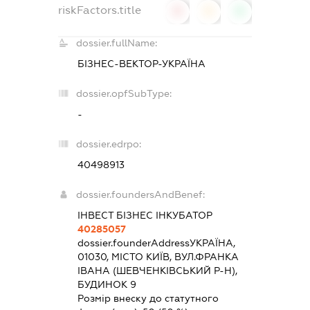
riskFactors.title
0
0
0
dossier.fullName:
БІЗНЕС-ВЕКТОР-УКРАЇНА
dossier.opfSubType:
-
dossier.edrpo:
40498913
dossier.foundersAndBenef:
ІНВЕСТ БІЗНЕС ІНКУБАТОР
40285057
dossier.founderAddress
УКРАЇНА,
01030, МІСТО КИЇВ, ВУЛ.ФРАНКА
ІВАНА (ШЕВЧЕНКІВСЬКИЙ Р-Н),
БУДИНОК 9
Розмір внеску до статутного