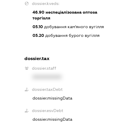
dossier.kveds:
46.90
неспеціалізована оптова
торгівля
05.10
добування кам'яного вугілля
05.20
добування бурого вугілля
dossier.tax
dossier.staff
XXXXXXXXXX
dossier.taxDebt
dossier.missingData
dossier.esvDebt
dossier.missingData