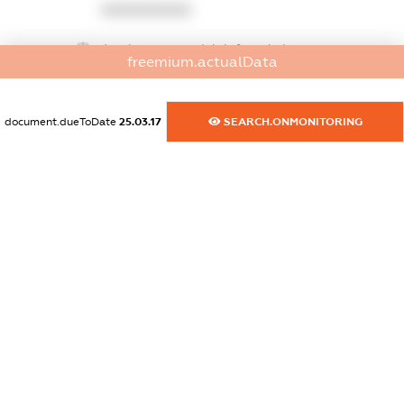
XXXXXXXXXX
dossier.commercial_info.website
freemium.actualData
XXXXXXXXXX
dossier.commercial_info.activity
document.dueToDate
25.03.17
SEARCH.ONMONITORING
XXXXXXXXXX
freemium.exampleText_1
freemium.exampleText_2
freemium.anonymousPerSearch2
FREEMIUM.DETAILS
FREEMIUM.REGISTER