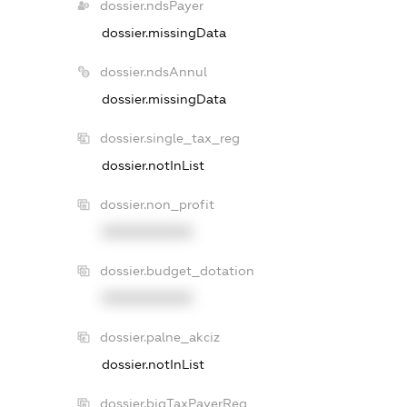
dossier.ndsPayer
dossier.missingData
dossier.ndsAnnul
dossier.missingData
dossier.single_tax_reg
dossier.notInList
dossier.non_profit
XXXXXXXXXX
dossier.budget_dotation
XXXXXXXXXX
dossier.palne_akciz
dossier.notInList
dossier.bigTaxPayerReg