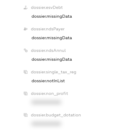
dossier.esvDebt
dossier.missingData
dossier.ndsPayer
dossier.missingData
dossier.ndsAnnul
dossier.missingData
dossier.single_tax_reg
dossier.notInList
dossier.non_profit
XXXXXXXXXX
dossier.budget_dotation
XXXXXXXXXX