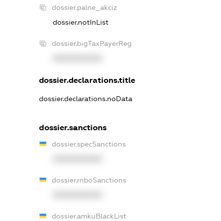
dossier.palne_akciz
dossier.notInList
dossier.bigTaxPayerReg
XXXXXXXXXX
dossier.declarations.title
dossier.declarations.noData
dossier.sanctions
dossier.specSanctions
XXXXXXXXXX
dossier.rnboSanctions
XXXXXXXXXX
dossier.amkuBlackList