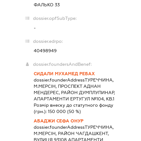
ФАЛЬКО 33
dossier.opfSubType:
-
dossier.edrpo:
40498949
dossier.foundersAndBenef:
СИДАЛИ МУХАМЕД РЕБАХ
dossier.founderAddress
ТУРЕЧЧИНА,
М.МЕРСІН, ПРОСПЕКТ АДНАН
МЕНДЕРЕС, РАЙОН ДУМПЛУПИНАР,
АПАРТАМЕНТИ ЕРТУГУЛ №104, КВ.1
Розмір внеску до статутного фонду
(грн.):
150 000
(50 %)
АБАДЖИ СЕФА ОНУР
dossier.founderAddress
ТУРЕЧЧИНА,
М.МЕРСІН, РАЙОН ЧАГДАШКЕНТ,
ВУЛИЦЯ 93108 АПАРТАМЕНТИ