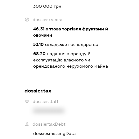
300 000 грн.
dossier.kveds:
46.31
оптова торгівля фруктами й
овочами
52.10
складське господарство
68.20
надання в оренду й
експлуатацію власного чи
орендованого нерухомого майна
dossier.tax
dossier.staff
XXXXXXXXXX
dossier.taxDebt
dossier.missingData