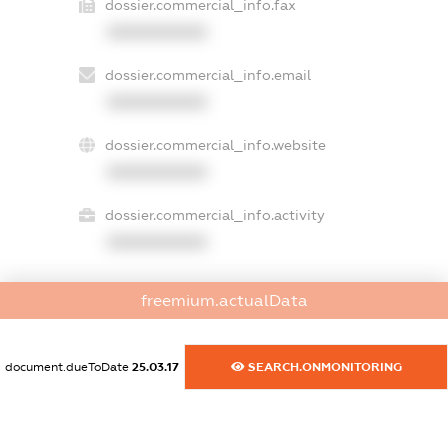
dossier.commercial_info.fax
XXXXXXXXXX
dossier.commercial_info.email
XXXXXXXXXX
dossier.commercial_info.website
XXXXXXXXXX
dossier.commercial_info.activity
XXXXXXXXXX
freemium.actualData
freemium.exampleText_1
freemium.exampleText_2
freemium.anonymousPerSearch2
document.dueToDate
25.03.17
SEARCH.ONMONITORING
FREEMIUM.DETAILS
FREEMIUM.REGISTER