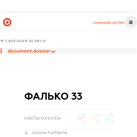
CAHEADER.GETTEST
CAHEADER.SEARCH
document.dossier
ФАЛЬКО 33
riskFactors.title
0
0
0
dossier.fullName: