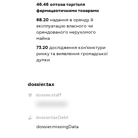
46.46
оптова торгівля
фармацевтичними товарами
68.20
надання в оренду й
експлуатацію власного чи
орендованого нерухомого
майна
73.20
дослідження кон'юнктури
ринку та виявлення громадської
думки
dossier.tax
dossier.staff
XXXXXXXXXX
dossier.taxDebt
dossier.missingData