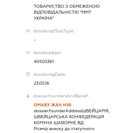
ТОВАРИСТВО З ОБМЕЖЕНОЮ
ВІДПОВІДАЛЬНІСТЮ "ММТ
УКРАЇНА"
dossier.opfSubType:
-
dossier.edrpo:
40505361
dossier.regDate:
23.05.16
dossier.foundersAndBenef:
ОМАБУ ЖАН НУА
dossier.founderAddress
ШВЕЙЦАРІЯ,
ШВЕЙЦАРСЬКА КОНФЕДЕРАЦІЯ
КОМУНА ШАВОРНЕ ВД
Розмір внеску до статутного