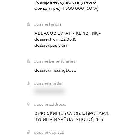
Розмір внеску до статутного
фонду (грн.):
1 500 000
(50 %)
dossier.heads:
АББАСОВ ВУГАР
-
КЕРІВНИК
-
dossier.from 22.05.16
dossier.position -
dossier.beneficiaries:
dossier.missingData
dossier.smida:
XXXXXXXXXX
dossier.address:
07400, КИЇВСЬКА ОБЛ., БРОВАРИ,
ВУЛИЦЯ МАРІЇ ЛАГУНОВОЇ, 4-Б
dossier.capital: