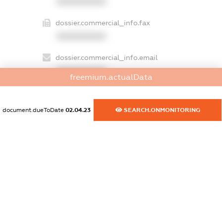
XXXXXXXXXX
dossier.commercial_info.fax
XXXXXXXXXX
dossier.commercial_info.email
XXXXXXXXXX
freemium.actualData
dossier.commercial_info.website
XXXXXXXXXX
document.dueToDate
02.04.23
SEARCH.ONMONITORING
dossier.commercial_info.activity
XXXXXXXXXX
freemium.exampleText_1
freemium.exampleText_2
freemium.anonymousPerSearch2
FREEMIUM.DETAILS