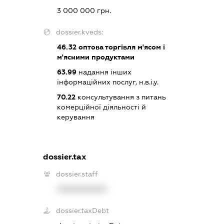
3 000 000 грн.
dossier.kveds:
46.32
оптова торгівля м'ясом і
м'ясними продуктами
63.99
надання інших
інформаційних послуг, н.в.і.у.
70.22
консультування з питань
комерційної діяльності й
керування
dossier.tax
dossier.staff
XXXXXXXXXX
dossier.taxDebt