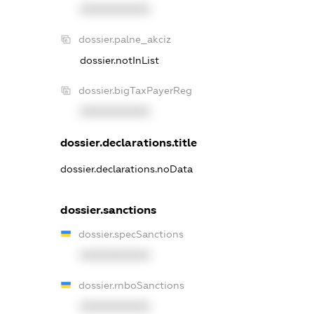
XXXXXXXXXX
dossier.palne_akciz
dossier.notInList
dossier.bigTaxPayerReg
XXXXXXXXXX
dossier.declarations.title
dossier.declarations.noData
dossier.sanctions
dossier.specSanctions
XXXXXXXXXX
dossier.rnboSanctions
XXXXXXXXXX