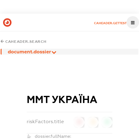
CAHEADER.GETTEST
CAHEADER.SEARCH
document.dossier
ММТ УКРАЇНА
riskFactors.title
0
0
0
dossier.fullName: