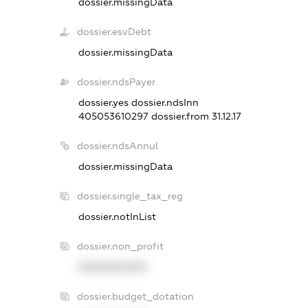
dossier.missingData
dossier.esvDebt
dossier.missingData
dossier.ndsPayer
dossier.yes
dossier.ndsInn
405053610297
dossier.from 31.12.17
dossier.ndsAnnul
dossier.missingData
dossier.single_tax_reg
dossier.notInList
dossier.non_profit
XXXXXXXXXX
dossier.budget_dotation