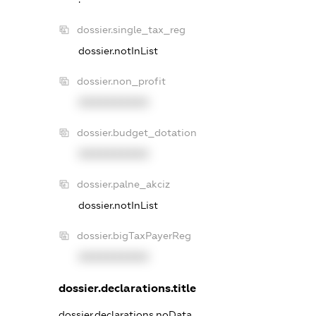
dossier.single_tax_reg
dossier.notInList
dossier.non_profit
XXXXXXXXXX
dossier.budget_dotation
XXXXXXXXXX
dossier.palne_akciz
dossier.notInList
dossier.bigTaxPayerReg
XXXXXXXXXX
dossier.declarations.title
dossier.declarations.noData