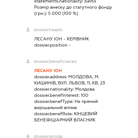
statements.nationality:
Беліз
Розмір внеску до статутного фонду
(грн.):
5 000
(100 %)
dossier.heads:
ЛЕСАНУ ІОН
-
КЕРІВНИК
dossier.position -
dossier.beneficiaries:
ЛЕСАНУ ІОН
dossier.address:
МОЛДОВА, М.
КИШИНІВ, ВУЛ. ЛЬВОВ, 11, КВ. 23
dossier.nationality:
Молдова
dossier.benefInterest:
100
dossier.benefType:
Не прямий
вирішальний вплив
dossier.benefRole:
КІНЦЕВИЙ
БЕНЕФІЦІАРНИЙ ВЛАСНИК
dossier.smida: