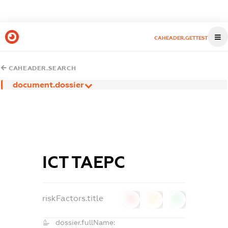
CAHEADER.GETTEST
CAHEADER.SEARCH
document.dossier
ІСТ ТАЕРС
riskFactors.title
0
0
0
dossier.fullName: