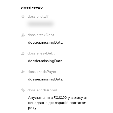
dossier.tax
dossier.staff
XXXXXXXXXX
dossier.taxDebt
dossier.missingData
dossier.esvDebt
dossier.missingData
dossier.ndsPayer
dossier.missingData
dossier.ndsAnnul
Анульовано з 30.10.22 у зв'язку з:
ненадання декларацiй протягом
року
.