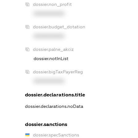
dossier.non_profit
XXXXXXXXXX
dossier.budget_dotation
XXXXXXXXXX
dossier.palne_akciz
dossier.notInList
dossier.bigTaxPayerReg
XXXXXXXXXX
dossier.declarations.title
dossier.declarations.noData
dossier.sanctions
dossier.specSanctions