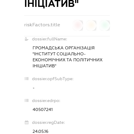
ІНІЦІАТИВ"
riskFactors.title
0
0
0
dossier.fullName:
ГРОМАДСЬКА ОРГАНІЗАЦІЯ
"ІНСТИТУТ СОЦІАЛЬНО-
ЕКОНОМІЧНИХ ТА ПОЛІТИЧНИХ
ІНІЦІАТИВ"
dossier.opfSubType:
-
dossier.edrpo:
40507241
dossier.regDate:
24.05.16