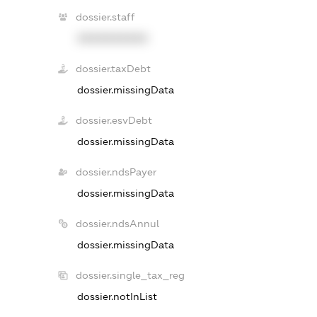
dossier.staff
XXXXXXXXXX
dossier.taxDebt
dossier.missingData
dossier.esvDebt
dossier.missingData
dossier.ndsPayer
dossier.missingData
dossier.ndsAnnul
dossier.missingData
dossier.single_tax_reg
dossier.notInList