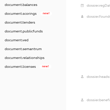
document.balances
dossier.regDa
document.scorings
new!
dossier.foun
document.tenders
document.publicfunds
document.ved
document.semantrum
document.relationships
document.licenses
new!
dossier.heads
dossier.benefi