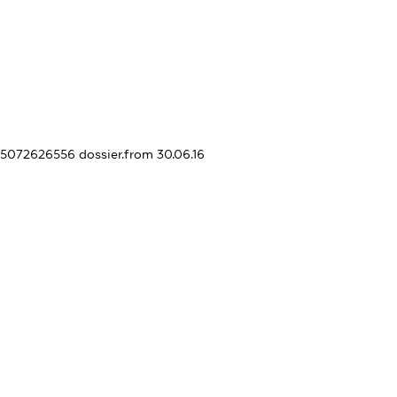
405072626556
dossier.from 30.06.16