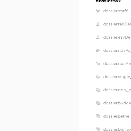
dossier.tax
dossier.staff
dossier.taxDe
dossier.esvDe
dossier.ndsPa
dossier.ndsA
dossier.singl
dossier.non_p
dossier.budg
dossier.palne
dossier.bigT