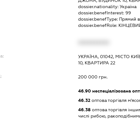
ДЖОНА, БУДИНОК 10, КВА
dossier.nationality:
Україна
dossier.benefInterest:
99
dossier.benefType:
Прямий в
dossier.benefRole:
КІНЦЕВИ
:
XXXXXXXXXX
s:
УКРАЇНА, 01042, МІСТО КИ
10, КВАРТИРА 22
:
200 000 грн.
46.90
неспеціалізована опт
46.32
оптова торгівля м'ясо
46.38
оптова торгівля інши
числі рибою, ракоподібним