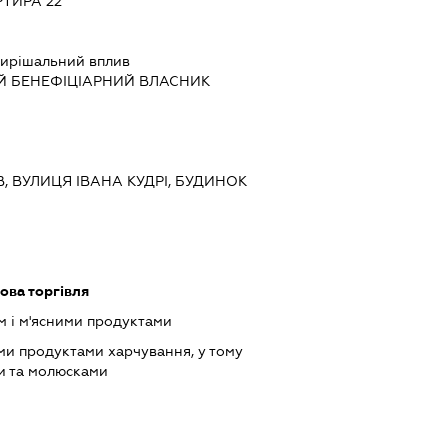
РТИРА 22
ирішальний вплив
Й БЕНЕФІЦІАРНИЙ ВЛАСНИК
ЇВ, ВУЛИЦЯ ІВАНА КУДРІ, БУДИНОК
ова торгівля
м і м'ясними продуктами
ми продуктами харчування, у тому
и та молюсками