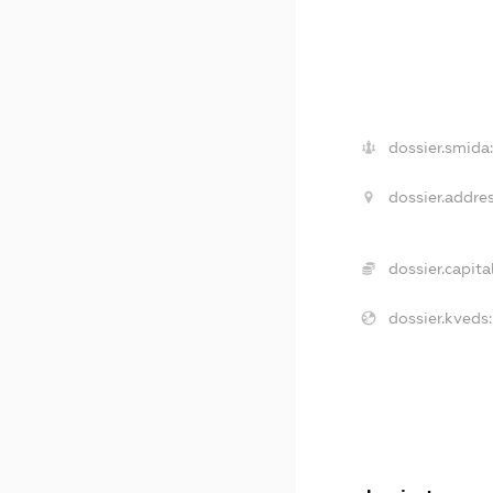
dossier.smida
dossier.addres
dossier.capital
dossier.kveds: