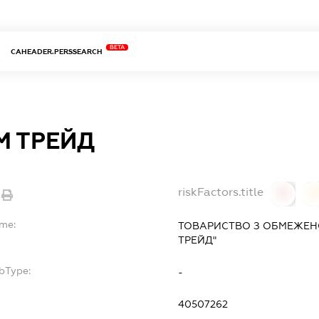
BETA
CAHEADER.PERSSEARCH
М ТРЕЙД
riskFactors.title
0
ame:
ТОВАРИСТВО З ОБМЕЖЕН
ТРЕЙД"
bType:
-
40507262