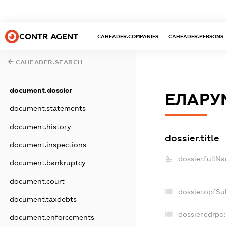
CONTR AGENT
CAHEADER.COMPANIES
CAHEADER.PERSONS
CAHEADER.SEARCH
document.dossier
ЕЛАРУ
document.statements
document.history
dossier.title
document.inspections
dossier.fullN
document.bankruptcy
document.court
dossier.opfSu
document.taxdebts
dossier.edrpo:
document.enforcements