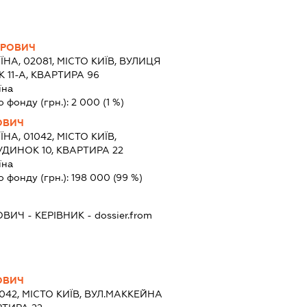
ИРОВИЧ
ЇНА, 02081, МІСТО КИЇВ, ВУЛИЦЯ
11-А, КВАРТИРА 96
їна
о фонду (грн.):
2 000
(1 %)
ОВИЧ
ЇНА, 01042, МІСТО КИЇВ,
ДИНОК 10, КВАРТИРА 22
їна
о фонду (грн.):
198 000
(99 %)
ОВИЧ
-
КЕРІВНИК
- dossier.from
ОВИЧ
1042, МІСТО КИЇВ, ВУЛ.МАККЕЙНА