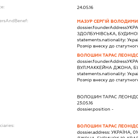
te:
24.05.16
dersAndBenef:
МАЗУР СЕРГІЙ ВОЛОДИМ
dossier.founderAddress
УКРА
ЗДОЛБУНІВСЬКА, БУДИНОК 
statements.nationality:
Укра
Розмір внеску до статутног
ВОЛОШИН ТАРАС ЛЕОНІД
dossier.founderAddress
УКРА
ВУЛ.МАККЕЙНА ДЖОНА, БУ
statements.nationality:
Укра
Розмір внеску до статутног
:
ВОЛОШИН ТАРАС ЛЕОНІД
23.05.16
dossier.position -
ciaries:
ВОЛОШИН ТАРАС ЛЕОНІД
dossier.address:
УКРАЇНА, 0