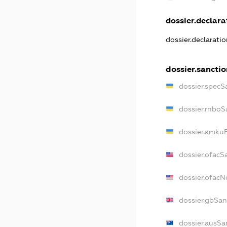
dossier.declarat
dossier.declarati
dossier.sancti
dossier.specS
dossier.rnboS
dossier.amkuB
dossier.ofacS
dossier.ofac
dossier.gbSan
dossier.ausSa