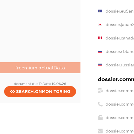
dossier.euSan
dossier.japan
dossier.cana
dossier.rfSan
dossier.russia
freemium.actualData
dossier.comm
document.dueToDate
19.06.26
dossier.comme
SEARCH.ONMONITORING
dossier.comm
dossier.comme
dossier.comme