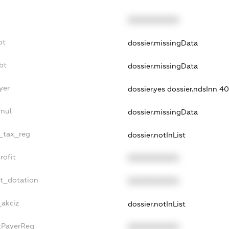
XXXXXXXXXX
bt
dossier.missingData
bt
dossier.missingData
yer
dossier.yes
dossier.ndsInn 
nnul
dossier.missingData
e_tax_reg
dossier.notInList
rofit
XXXXXXXXXX
et_dotation
XXXXXXXXXX
_akciz
dossier.notInList
axPayerReg
XXXXXXXXXX