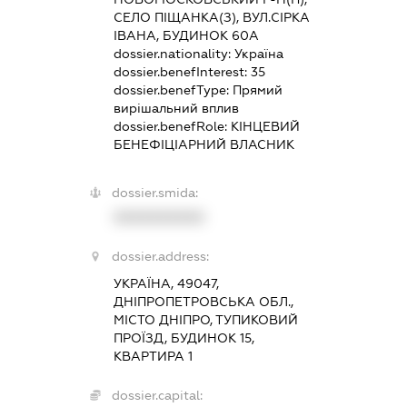
СЕЛО ПІЩАНКА(З), ВУЛ.СІРКА
ІВАНА, БУДИНОК 60А
dossier.nationality:
Україна
dossier.benefInterest:
35
dossier.benefType:
Прямий
вирішальний вплив
dossier.benefRole:
КІНЦЕВИЙ
БЕНЕФІЦІАРНИЙ ВЛАСНИК
dossier.smida:
XXXXXXXXXX
dossier.address:
УКРАЇНА, 49047,
ДНІПРОПЕТРОВСЬКА ОБЛ.,
МІСТО ДНІПРО, ТУПИКОВИЙ
ПРОЇЗД, БУДИНОК 15,
КВАРТИРА 1
dossier.capital: