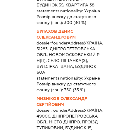
БУДИНОК 35, КВАРТИРА 38
statements.nationality:
Україна
Розмір внеску до статутного
фонду (грн.):
300
(30 %)
БУЛАХОВ ДЕНИС
ОЛЕКСАНДРОВИЧ
dossier.founderAddress
УКРАЇНА,
51283, ДНІПРОПЕТРОВСЬКА
ОБЛ., НОВОМОСКОВСЬКИЙ Р-
Н(П), СЕЛО ПІЩАНКА(З),
ВУЛ.СІРКА ІВАНА, БУДИНОК
60А
statements.nationality:
Україна
Розмір внеску до статутного
фонду (грн.):
350
(35 %)
МИЗНІКОВ ОЛЕКСАНДР
СЕРГІЙОВИЧ
dossier.founderAddress
УКРАЇНА,
49000, ДНІПРОПЕТРОВСЬКА
ОБЛ., МІСТО ДНІПРО, ПРОЇЗД
ТУПИКОВИЙ, БУДИНОК 15,