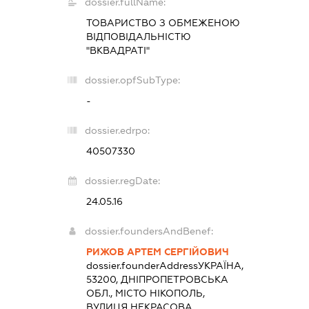
dossier.fullName:
ТОВАРИСТВО З ОБМЕЖЕНОЮ
ВІДПОВІДАЛЬНІСТЮ
"ВКВАДРАТІ"
dossier.opfSubType:
-
dossier.edrpo:
40507330
dossier.regDate:
24.05.16
dossier.foundersAndBenef:
РИЖОВ АРТЕМ СЕРГІЙОВИЧ
dossier.founderAddress
УКРАЇНА,
53200, ДНІПРОПЕТРОВСЬКА
ОБЛ., МІСТО НІКОПОЛЬ,
ВУЛИЦЯ НЕКРАСОВА,