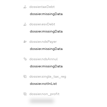
dossier.taxDebt
dossier.missingData
dossier.esvDebt
dossier.missingData
dossier.ndsPayer
dossier.missingData
dossier.ndsAnnul
dossier.missingData
dossier.single_tax_reg
dossier.notInList
dossier.non_profit
XXXXXXXXXX