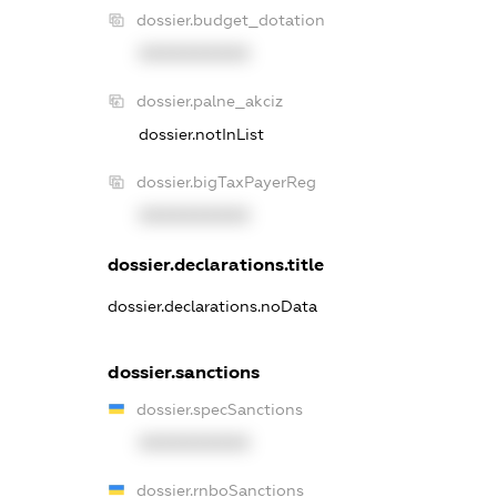
dossier.budget_dotation
XXXXXXXXXX
dossier.palne_akciz
dossier.notInList
dossier.bigTaxPayerReg
XXXXXXXXXX
dossier.declarations.title
dossier.declarations.noData
dossier.sanctions
dossier.specSanctions
XXXXXXXXXX
dossier.rnboSanctions