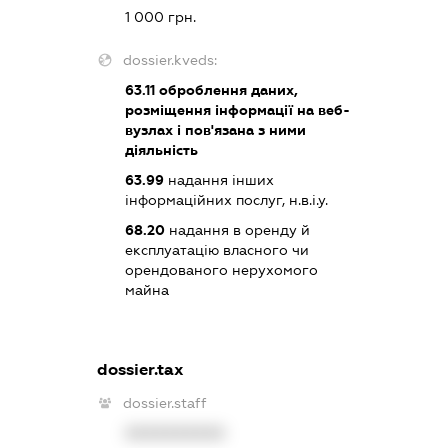
1 000 грн.
dossier.kveds:
63.11
оброблення даних,
розміщення інформації на веб-
вузлах і пов'язана з ними
діяльність
63.99
надання інших
інформаційних послуг, н.в.і.у.
68.20
надання в оренду й
експлуатацію власного чи
орендованого нерухомого
майна
dossier.tax
dossier.staff
XXXXXXXXXX