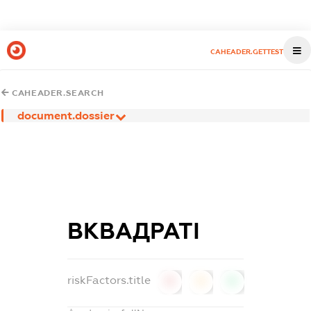
CAHEADER.GETTEST
CAHEADER.SEARCH
document.dossier
ВКВАДРАТІ
riskFactors.title
0
0
0