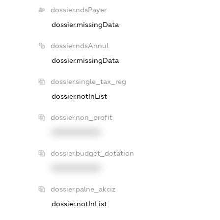
dossier.ndsPayer
dossier.missingData
dossier.ndsAnnul
dossier.missingData
dossier.single_tax_reg
dossier.notInList
dossier.non_profit
XXXXXXXXXX
dossier.budget_dotation
XXXXXXXXXX
dossier.palne_akciz
dossier.notInList