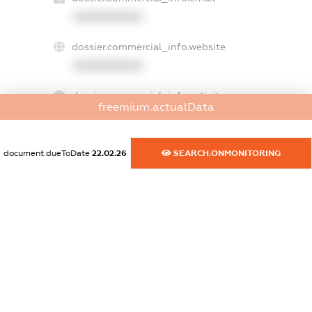
XXXXXXXXXX
dossier.commercial_info.website
XXXXXXXXXX
dossier.commercial_info.activity
freemium.actualData
XXXXXXXXXX
document.dueToDate
22.02.26
SEARCH.ONMONITORING
freemium.exampleText_1
freemium.exampleText_2
freemium.anonymousPerSearch2
FREEMIUM.DETAILS
FREEMIUM.REGISTER