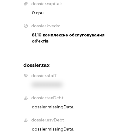
dossier.capital:
0 грн.
dossier.kveds:
81.10
комплексне обслуговування
об'єктів
dossier.tax
dossier.staff
XXXXXXXXXX
dossier.taxDebt
dossier.missingData
dossier.esvDebt
dossier.missingData