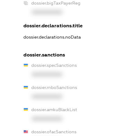
dossier.bigTaxPayerReg
XXXXXXXXXX
dossier.declarations.title
dossier.declarations.noData
dossier.sanctions
dossier.specSanctions
XXXXXXXXXX
dossier.rnboSanctions
XXXXXXXXXX
dossier.amkuBlackList
XXXXXXXXXX
dossier.ofacSanctions