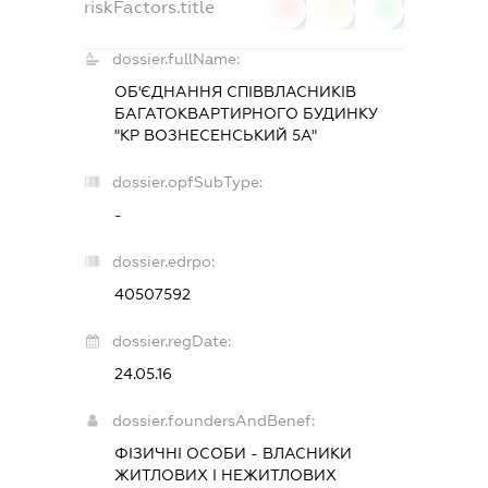
riskFactors.title
0
0
0
dossier.fullName:
ОБ'ЄДНАННЯ СПІВВЛАСНИКІВ
БАГАТОКВАРТИРНОГО БУДИНКУ
"КР ВОЗНЕСЕНСЬКИЙ 5А"
dossier.opfSubType:
-
dossier.edrpo:
40507592
dossier.regDate:
24.05.16
dossier.foundersAndBenef:
ФІЗИЧНІ ОСОБИ - ВЛАСНИКИ
ЖИТЛОВИХ І НЕЖИТЛОВИХ