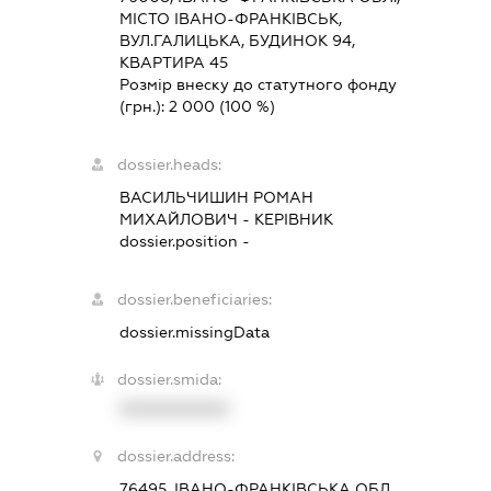
МІСТО ІВАНО-ФРАНКІВСЬК,
ВУЛ.ГАЛИЦЬКА, БУДИНОК 94,
КВАРТИРА 45
Розмір внеску до статутного фонду
(грн.):
2 000
(100 %)
dossier.heads:
ВАСИЛЬЧИШИН РОМАН
МИХАЙЛОВИЧ
-
КЕРІВНИК
dossier.position -
dossier.beneficiaries:
dossier.missingData
dossier.smida:
XXXXXXXXXX
dossier.address:
76495, ІВАНО-ФРАНКІВСЬКА ОБЛ.,