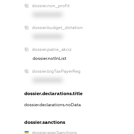
dossier.non_profit
XXXXXXXXXX
dossier.budget_dotation
XXXXXXXXXX
dossier.palne_akciz
dossier.notInList
dossier.bigTaxPayerReg
XXXXXXXXXX
dossier.declarations.title
dossier.declarations.noData
dossier.sanctions
dossier.specSanctions