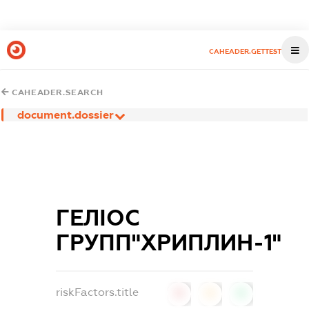
CAHEADER.GETTEST
CAHEADER.SEARCH
document.dossier
ГЕЛІОС
ГРУПП"ХРИПЛИН-1"
riskFactors.title
0
0
0