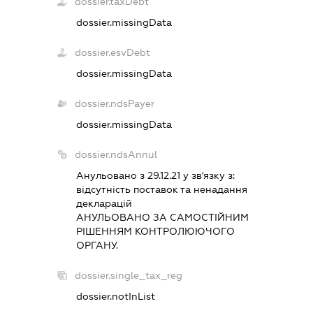
dossier.taxDebt
dossier.missingData
dossier.esvDebt
dossier.missingData
dossier.ndsPayer
dossier.missingData
dossier.ndsAnnul
Анульовано з 29.12.21 у зв'язку з:
вiдсутнiсть поставок та ненадання
декларацiй
АНУЛЬОВАНО ЗА САМОСТIЙНИМ
РIШЕННЯМ КОНТРОЛЮЮЧОГО
ОРГАНУ.
dossier.single_tax_reg
dossier.notInList