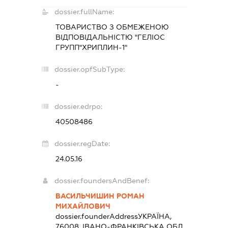
dossier.fullName:
ТОВАРИСТВО З ОБМЕЖЕНОЮ
ВІДПОВІДАЛЬНІСТЮ "ГЕЛІОС
ГРУПП"ХРИПЛИН-1"
dossier.opfSubType:
-
dossier.edrpo:
40508486
dossier.regDate:
24.05.16
dossier.foundersAndBenef:
ВАСИЛЬЧИШИН РОМАН
МИХАЙЛОВИЧ
dossier.founderAddress
УКРАЇНА,
76008, ІВАНО-ФРАНКІВСЬКА ОБЛ.,