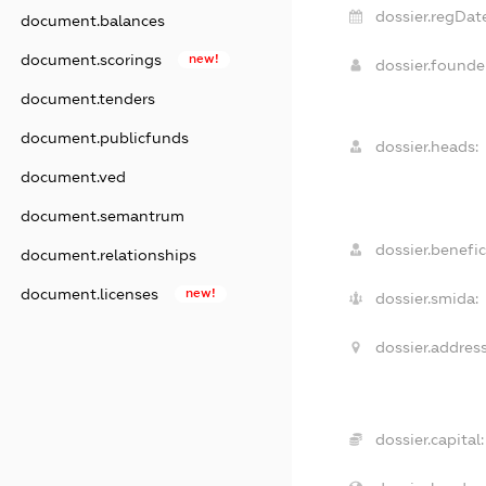
dossier.regDat
document.balances
document.scorings
new!
dossier.found
document.tenders
document.publicfunds
dossier.heads:
document.ved
document.semantrum
dossier.benefic
document.relationships
document.licenses
new!
dossier.smida:
dossier.address
dossier.capital: