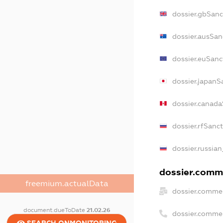
dossier.gbSanc
dossier.ausSan
dossier.euSanc
dossier.japanS
dossier.canad
dossier.rfSanc
dossier.russian
dossier.comme
freemium.actualData
dossier.commer
document.dueToDate
21.02.26
dossier.comme