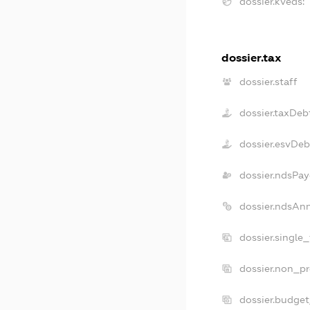
dossier.kveds:
dossier.tax
dossier.staff
dossier.taxDeb
dossier.esvDeb
dossier.ndsPay
dossier.ndsAn
dossier.single
dossier.non_pr
dossier.budge