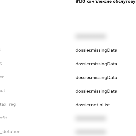
81.10
комплексне обслуговув
XXXXXXXXXX
t
dossier.missingData
t
dossier.missingData
er
dossier.missingData
nul
dossier.missingData
_tax_reg
dossier.notInList
ofit
XXXXXXXXXX
t_dotation
XXXXXXXXXX