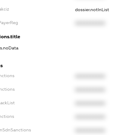
akciz
dossier.notInList
xPayerReg
XXXXXXXXXX
ons.title
ns.noData
ns
nctions
XXXXXXXXXX
nctions
XXXXXXXXXX
ackList
XXXXXXXXXX
nctions
XXXXXXXXXX
onSdnSanctions
XXXXXXXXXX