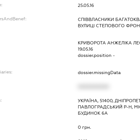
e:
25.05.16
ersAndBenef:
СПІВВЛАСНИКИ БАГАТОКВ
ВУЛИЦІ СТЕПОВОГО ФРОНТ
КРИВОРОТА АНЖЕЛІКА ЛЕ
19.05.16
dossier.position -
iaries:
dossier.missingData
XXXXXXXXXX
:
УКРАЇНА, 51400, ДНІПРОП
ПАВЛОГРАДСЬКИЙ Р-Н, МІ
БУДИНОК 6А
0 грн.