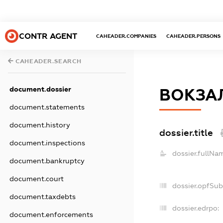
CONTR AGENT
CAHEADER.COMPANIES
CAHEADER.PERSONS
CAHEADER.SEARCH
document.dossier
ВОКЗАЛ
document.statements
document.history
dossier.title
document.inspections
dossier.fullNa
document.bankruptcy
document.court
dossier.opfSub
document.taxdebts
dossier.edrpo:
document.enforcements