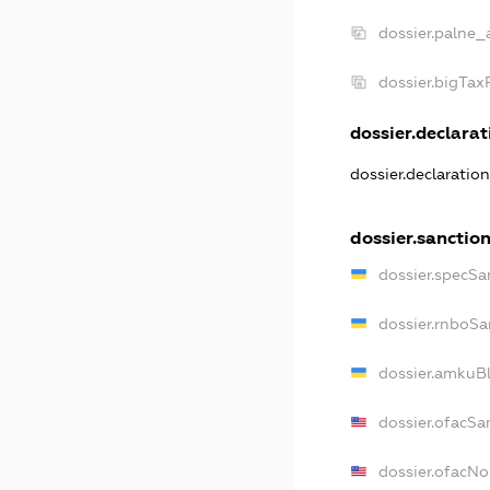
dossier.palne_
dossier.bigTa
dossier.declarati
dossier.declaratio
dossier.sanctio
dossier.specSa
dossier.rnboSa
dossier.amkuBl
dossier.ofacSa
dossier.ofacN