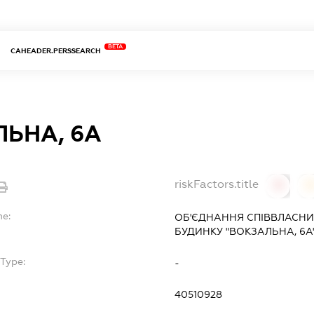
BETA
CAHEADER.PERSSEARCH
ЬНА, 6А
riskFactors.title
0
0
me:
ОБ'ЄДНАННЯ СПІВВЛАСНИ
БУДИНКУ "ВОКЗАЛЬНА, 6А
Type:
-
40510928