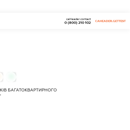
caHeader.contact
CAHEADER.GETTEST
0 (800) 210 102
0
КІВ БАГАТОКВАРТИРНОГО
"