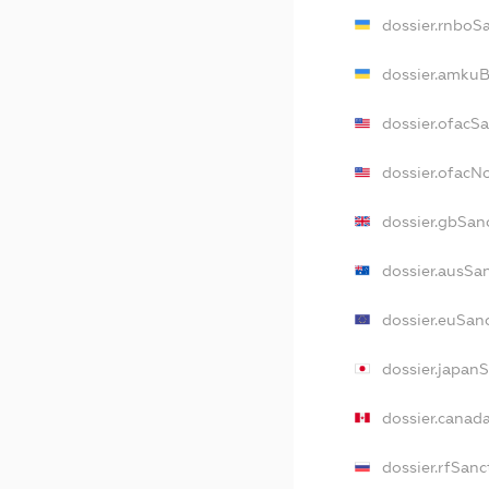
dossier.rnboS
dossier.amkuB
dossier.ofacS
dossier.ofac
dossier.gbSan
dossier.ausSa
dossier.euSan
dossier.japan
dossier.canad
dossier.rfSanc