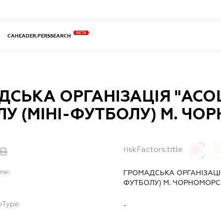
BETA
CAHEADER.PERSSEARCH
СЬКА ОРГАНІЗАЦІЯ "АСО
У (МІНІ-ФУТБОЛУ) М. ЧО
riskFactors.title
0
0
me:
ГРОМАДСЬКА ОРГАНІЗАЦІЯ
ФУТБОЛУ) М. ЧОРНОМОРС
bType:
-