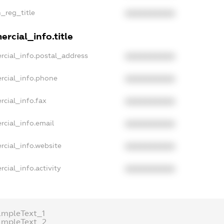
n_reg_title
XXXXXXXXXX
rcial_info.title
rcial_info.postal_address
XXXXXXXXXX
rcial_info.phone
XXXXXXXXXX
rcial_info.fax
XXXXXXXXXX
rcial_info.email
XXXXXXXXXX
rcial_info.website
XXXXXXXXXX
cial_info.activity
XXXXXXXXXX
ampleText_1
ampleText_2