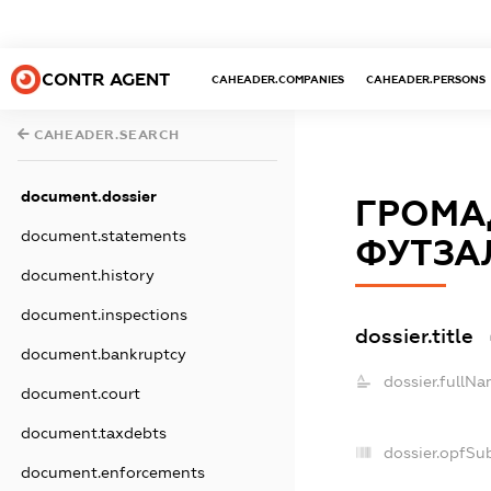
CONTR AGENT
CAHEADER.COMPANIES
CAHEADER.PERSONS
CAHEADER.SEARCH
document.dossier
ГРОМАД
document.statements
ФУТЗАЛ
document.history
document.inspections
dossier.title
document.bankruptcy
dossier.fullNa
document.court
document.taxdebts
dossier.opfSu
document.enforcements