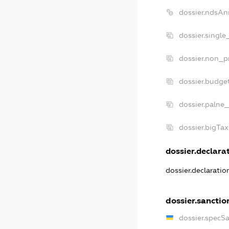
dossier.ndsAn
dossier.single
dossier.non_pr
dossier.budge
dossier.palne_
dossier.bigTa
dossier.declarat
dossier.declarati
dossier.sanctio
dossier.specS