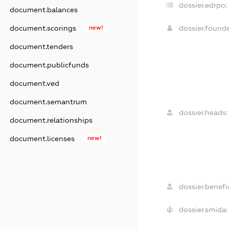
dossier.edrpo:
document.balances
dossier.found
document.scorings
new!
document.tenders
document.publicfunds
document.ved
document.semantrum
dossier.heads:
document.relationships
document.licenses
new!
dossier.benefic
dossier.smida: