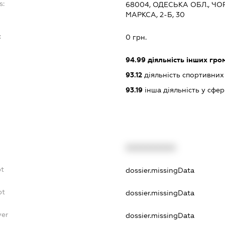
s:
68004, ОДЕСЬКА ОБЛ., Ч
МАРКСА, 2-Б, 30
:
0 грн.
94.99
діяльність інших грома
93.12
діяльність спортивних
93.19
інша діяльність у сфер
XXXXXXXXXX
bt
dossier.missingData
bt
dossier.missingData
yer
dossier.missingData