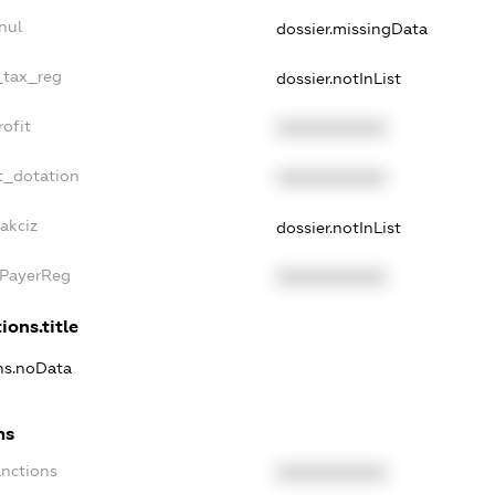
nul
dossier.missingData
_tax_reg
dossier.notInList
ofit
XXXXXXXXXX
t_dotation
XXXXXXXXXX
akciz
dossier.notInList
xPayerReg
XXXXXXXXXX
ions.title
ons.noData
ns
anctions
XXXXXXXXXX