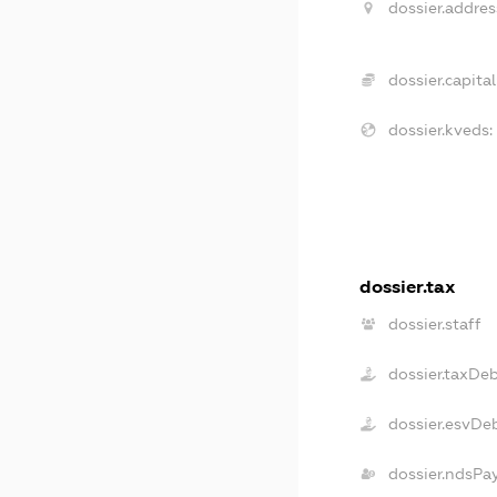
dossier.addres
dossier.capital
dossier.kveds:
dossier.tax
dossier.staff
dossier.taxDe
dossier.esvDe
dossier.ndsPa