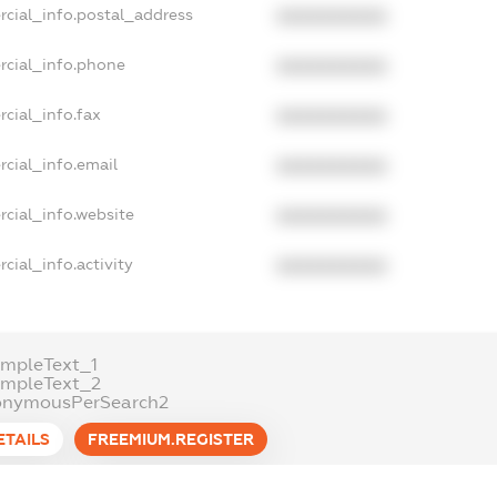
rcial_info.postal_address
XXXXXXXXXX
rcial_info.phone
XXXXXXXXXX
cial_info.fax
XXXXXXXXXX
cial_info.email
XXXXXXXXXX
cial_info.website
XXXXXXXXXX
cial_info.activity
XXXXXXXXXX
mpleText_1
ampleText_2
onymousPerSearch2
ETAILS
FREEMIUM.REGISTER