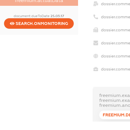
freemium.actualData
dossier.comme
document.dueToDate
25.03.17
dossier.comme
SEARCH.ONMONITORING
dossier.commer
dossier.commer
dossier.commer
dossier.commer
freemium.exa
freemium.ex
freemium.an
FREEMIUM.D