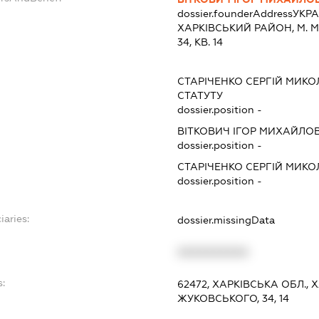
dossier.founderAddress
УКРА
ХАРКIВСЬКИЙ РАЙОН, М. М
34, КВ. 14
СТАРІЧЕНКО СЕРГІЙ МИК
СТАТУТУ
dossier.position -
ВІТКОВИЧ ІГОР МИХАЙЛО
dossier.position -
СТАРІЧЕНКО СЕРГІЙ МИК
dossier.position -
iaries:
dossier.missingData
XXXXXXXXXX
s:
62472, ХАРКІВСЬКА ОБЛ.,
ЖУКОВСЬКОГО, 34, 14