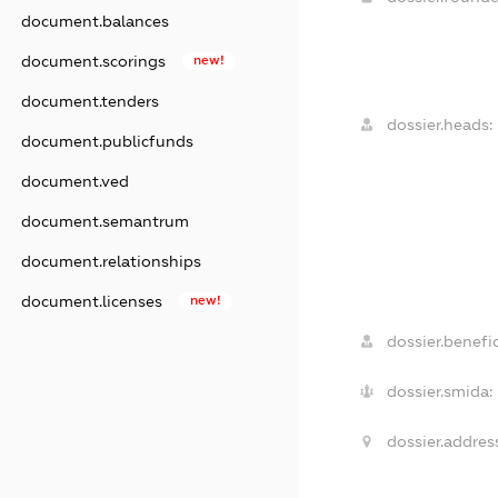
document.balances
document.scorings
new!
document.tenders
dossier.heads:
document.publicfunds
document.ved
document.semantrum
document.relationships
document.licenses
new!
dossier.benefic
dossier.smida:
dossier.addres