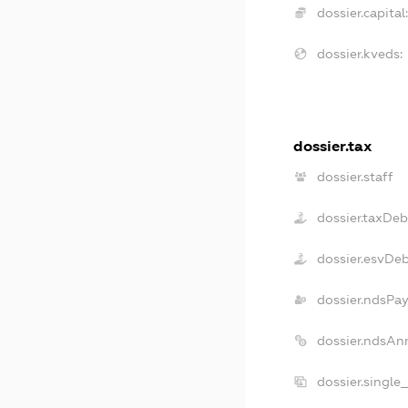
dossier.capital:
dossier.kveds:
dossier.tax
dossier.staff
dossier.taxDeb
dossier.esvDe
dossier.ndsPay
dossier.ndsAn
dossier.single