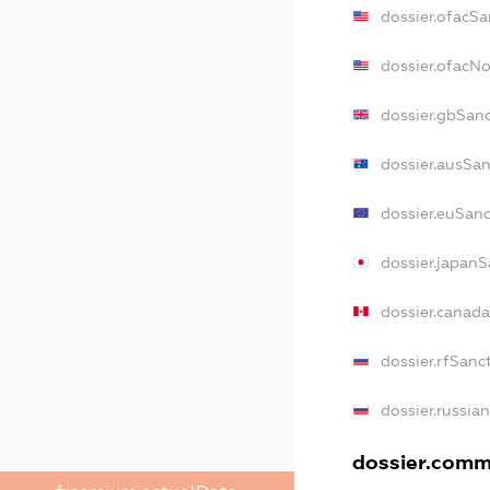
dossier.ofacSa
dossier.ofacN
dossier.gbSan
dossier.ausSa
dossier.euSan
dossier.japanS
dossier.canad
dossier.rfSanc
dossier.russia
dossier.comme