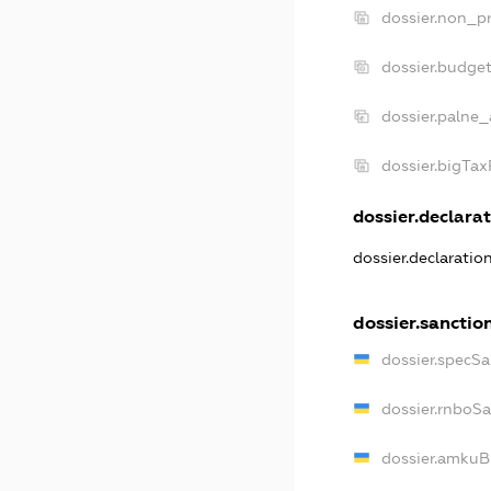
dossier.non_pr
dossier.budge
dossier.palne_
dossier.bigTa
dossier.declarat
dossier.declaratio
dossier.sanctio
dossier.specSa
dossier.rnboS
dossier.amkuB