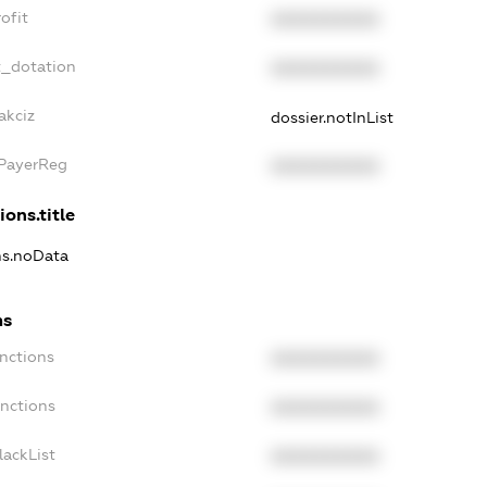
ofit
XXXXXXXXXX
t_dotation
XXXXXXXXXX
akciz
dossier.notInList
xPayerReg
XXXXXXXXXX
ions.title
ns.noData
ns
nctions
XXXXXXXXXX
anctions
XXXXXXXXXX
lackList
XXXXXXXXXX