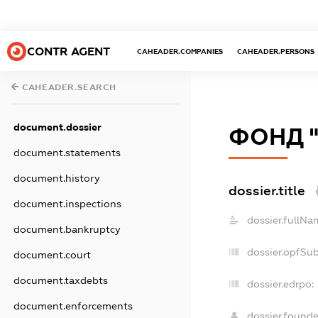
CONTR AGENT
CAHEADER.COMPANIES
CAHEADER.PERSONS
CAHEADER.SEARCH
document.dossier
ФОНД "
document.statements
document.history
dossier.title
document.inspections
dossier.fullNa
document.bankruptcy
dossier.opfSu
document.court
document.taxdebts
dossier.edrpo:
document.enforcements
dossier.found