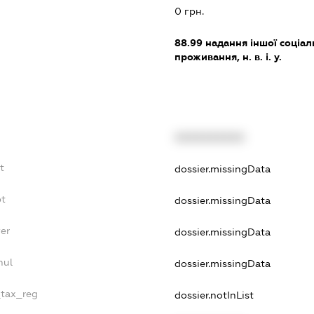
0 грн.
88.99
надання іншої соціал
проживання, н. в. і. у.
XXXXXXXXXX
t
dossier.missingData
bt
dossier.missingData
er
dossier.missingData
nul
dossier.missingData
_tax_reg
dossier.notInList