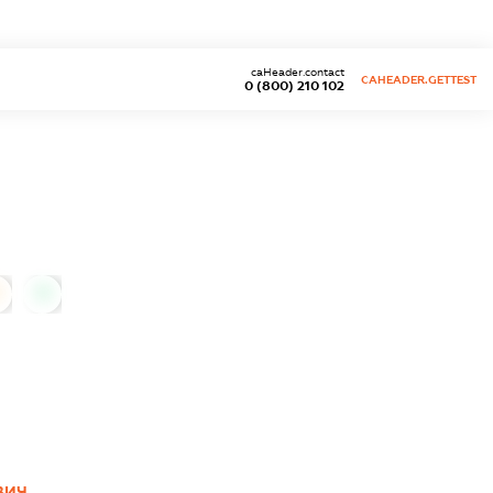
caHeader.contact
CAHEADER.GETTEST
0 (800) 210 102
0
ВИЧ