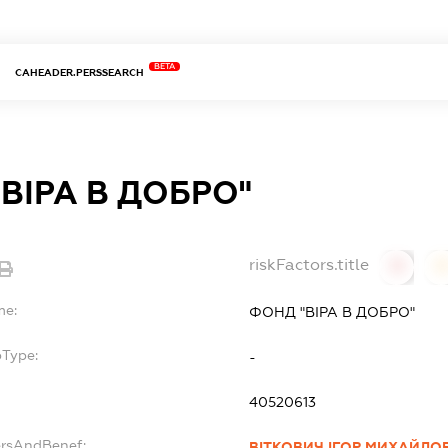
BETA
CAHEADER.PERSSEARCH
ВІРА В ДОБРО"
riskFactors.title
0
0
me:
ФОНД "ВІРА В ДОБРО"
bType:
-
40520613
ersAndBenef:
ВІТКОВИЧ ІГОР МИХАЙЛО