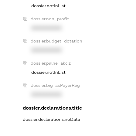
dossier.notInList
dossier.non_profit
XXXXXXXXXX
dossier.budget_dotation
XXXXXXXXXX
dossier.palne_akciz
dossier.notInList
dossier.bigTaxPayerReg
XXXXXXXXXX
dossier.declarations.title
dossier.declarations.noData