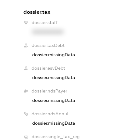
dossier.tax
dossier.staff
XXXXXXXXXX
dossier.taxDebt
dossier.missingData
dossier.esvDebt
dossier.missingData
dossier.ndsPayer
dossier.missingData
dossier.ndsAnnul
dossier.missingData
dossier.single_tax_reg