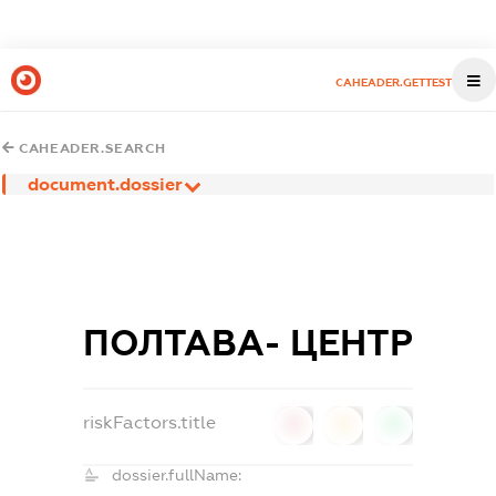
CAHEADER.GETTEST
CAHEADER.SEARCH
document.dossier
ПОЛТАВА- ЦЕНТР
riskFactors.title
0
0
0
dossier.fullName: