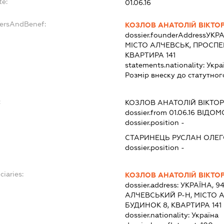
te:
01.06.16
dersAndBenef:
КОЗЛОВ АНАТОЛІЙ ВІКТО
dossier.founderAddress
УКРА
МІСТО АЛЧЕВСЬК, ПРОСПЕК
КВАРТИРА 141
statements.nationality:
Укра
Розмір внеску до статутног
:
КОЗЛОВ АНАТОЛІЙ ВІКТО
dossier.from 01.06.16
ВІДОМО
dossier.position -
СТАРИНЕЦЬ РУСЛАН ОЛЕ
dossier.position -
ciaries:
КОЗЛОВ АНАТОЛІЙ ВІКТО
dossier.address:
УКРАЇНА, 9
АЛЧЕВСЬКИЙ Р-Н, МІСТО А
БУДИНОК 8, КВАРТИРА 141
dossier.nationality:
Україна