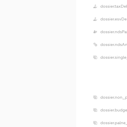
dossier.taxDe
dossier.esvDe
dossier.ndsPa
dossier.ndsA
dossier.singl
dossier.non_p
dossier.budg
dossier.palne