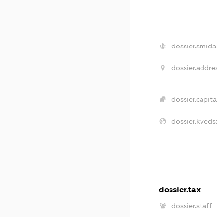
dossier.smida
dossier.addres
dossier.capital
dossier.kveds:
dossier.tax
dossier.staff