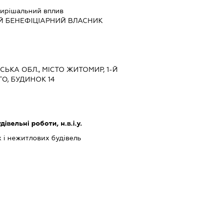
ирішальний вплив
Й БЕНЕФІЦІАРНИЙ ВЛАСНИК
СЬКА ОБЛ., МІСТО ЖИТОМИР, 1-Й
О, БУДИНОК 14
дівельні роботи, н.в.і.у.
 і нежитлових будівель