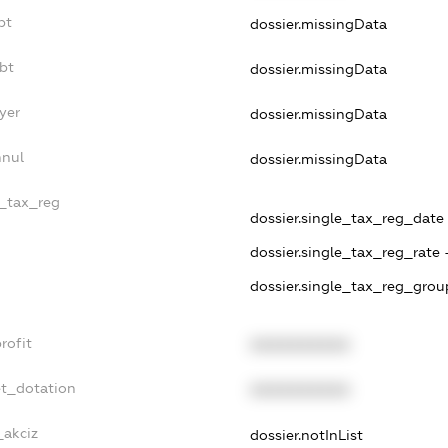
bt
dossier.missingData
bt
dossier.missingData
yer
dossier.missingData
nnul
dossier.missingData
e_tax_reg
dossier.single_tax_reg_date 
dossier.single_tax_reg_rate 
dossier.single_tax_reg_grou
rofit
XXXXXXXXXX
et_dotation
XXXXXXXXXX
_akciz
dossier.notInList