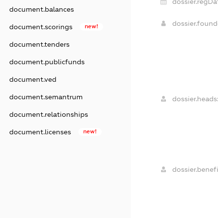
dossier.regDa
document.balances
dossier.foun
document.scorings
new!
document.tenders
document.publicfunds
document.ved
document.semantrum
dossier.heads
document.relationships
document.licenses
new!
dossier.benefi