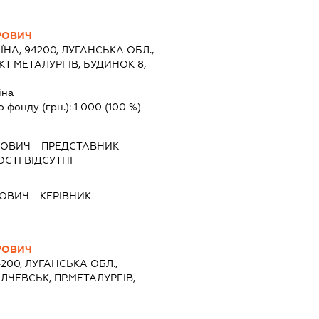
РОВИЧ
ЇНА, 94200, ЛУГАНСЬКА ОБЛ.,
Т МЕТАЛУРГІВ, БУДИНОК 8,
їна
о фонду (грн.):
1 000
(100 %)
РОВИЧ
-
ПРЕДСТАВНИК
-
СТІ ВІДСУТНІ
ГОВИЧ
-
КЕРІВНИК
РОВИЧ
4200, ЛУГАНСЬКА ОБЛ.,
ЛЧЕВСЬК, ПР.МЕТАЛУРГІВ,