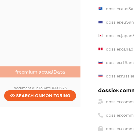
dossier.ausSa
dossier.euSan
dossier.japan
dossier.cana
dossier.rfSan
freemium.actualData
dossier.russia
document.dueToDate
03.05.25
dossier.comm
SEARCH.ONMONITORING
dossier.comme
dossier.comm
dossier.comme