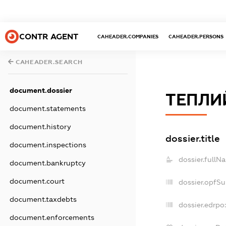
CONTR AGENT
CAHEADER.COMPANIES
CAHEADER.PERSONS
CAHEADER.SEARCH
document.dossier
ТЕПЛИ
document.statements
document.history
dossier.title
document.inspections
dossier.fullN
document.bankruptcy
document.court
dossier.opfS
document.taxdebts
dossier.edrpo:
document.enforcements