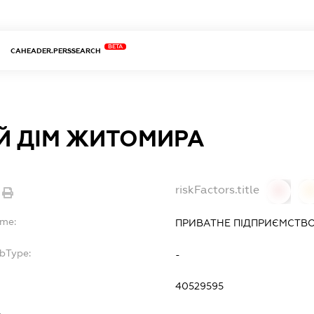
BETA
CAHEADER.PERSSEARCH
Й ДІМ ЖИТОМИРА
riskFactors.title
0
ame:
ПРИВАТНЕ ПІДПРИЄМСТВО
ubType:
-
40529595