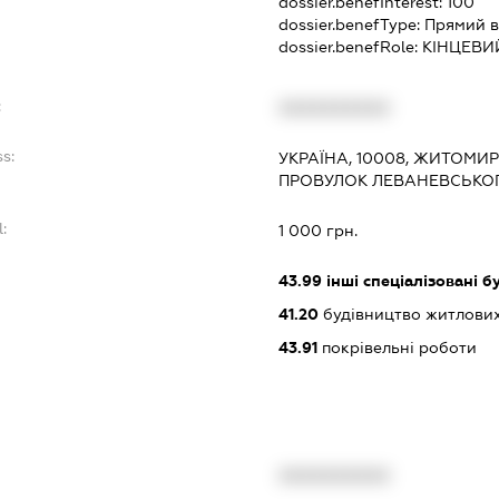
dossier.benefInterest:
100
dossier.benefType:
Прямий в
dossier.benefRole:
КІНЦЕВИ
:
XXXXXXXXXX
s:
УКРАЇНА, 10008, ЖИТОМИР
ПРОВУЛОК ЛЕВАНЕВСЬКОГ
:
1 000 грн.
43.99
інші спеціалізовані бу
41.20
будівництво житлових
43.91
покрівельні роботи
XXXXXXXXXX