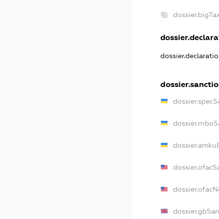
dossier.bigT
dossier.declarat
dossier.declarati
dossier.sancti
dossier.specS
dossier.rnboS
dossier.amkuB
dossier.ofacS
dossier.ofac
dossier.gbSan