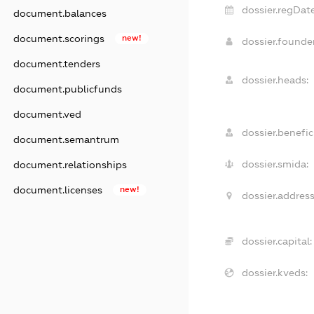
dossier.regDate
document.balances
document.scorings
new!
dossier.found
document.tenders
dossier.heads:
document.publicfunds
document.ved
dossier.benefici
document.semantrum
dossier.smida:
document.relationships
document.licenses
new!
dossier.address
dossier.capital:
dossier.kveds: