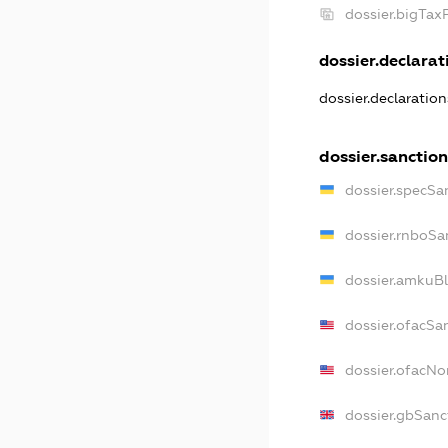
dossier.bigTa
dossier.declarati
dossier.declaratio
dossier.sanctio
dossier.specSa
dossier.rnboSa
dossier.amkuBl
dossier.ofacSa
dossier.ofacN
dossier.gbSanc