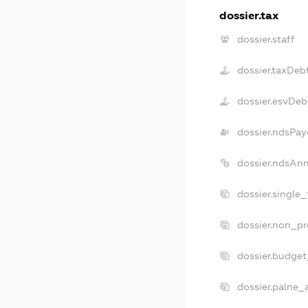
dossier.tax
dossier.staff
dossier.taxDeb
dossier.esvDeb
dossier.ndsPay
dossier.ndsAn
dossier.single
dossier.non_pr
dossier.budge
dossier.palne_