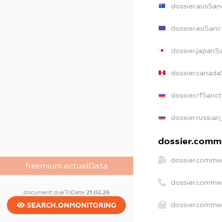
dossier.ausSan
dossier.euSanc
dossier.japanS
dossier.canada
dossier.rfSanc
dossier.russian
dossier.comme
dossier.commer
freemium.actualData
dossier.comme
document.dueToDate
21.02.26
dossier.commer
SEARCH.ONMONITORING