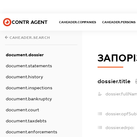
CONTR AGENT
CAHEADER.COMPANIES
CAHEADER.PERSONS
CAHEADER.SEARCH
document.dossier
ЗАПОРІ
document.statements
document.history
dossier.title
document.inspections
dossier.fullNa
document.bankruptcy
document.court
dossier.opfSub
document.taxdebts
dossier.edrpo:
document.enforcements