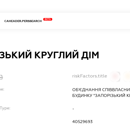
BETA
CAHEADER.PERSSEARCH
ЗЬКИЙ КРУГЛИЙ ДІМ
riskFactors.title
0
0
me:
ОБ'ЄДНАННЯ СПІВВЛАСНИ
БУДИНКУ "ЗАПОРІЗЬКИЙ К
Type:
-
40529693