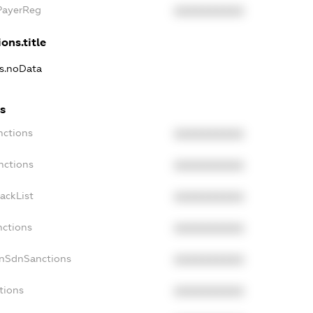
xPayerReg
XXXXXXXXXX
ons.title
ns.noData
ns
nctions
XXXXXXXXXX
nctions
XXXXXXXXXX
ackList
XXXXXXXXXX
nctions
XXXXXXXXXX
onSdnSanctions
XXXXXXXXXX
tions
XXXXXXXXXX