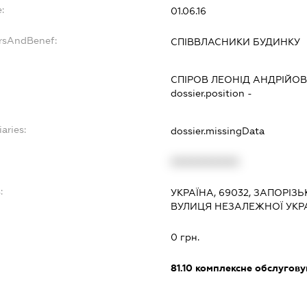
:
01.06.16
ersAndBenef:
СПІВВЛАСНИКИ БУДИНКУ
СПІРОВ ЛЕОНІД АНДРІЙО
dossier.position -
aries:
dossier.missingData
XXXXXXXXXX
:
УКРАЇНА, 69032, ЗАПОРІЗ
ВУЛИЦЯ НЕЗАЛЕЖНОЇ УКРА
0 грн.
81.10
комплексне обслуговув