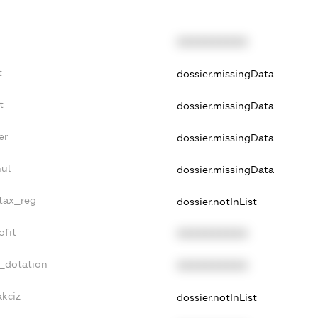
XXXXXXXXXX
t
dossier.missingData
t
dossier.missingData
er
dossier.missingData
nul
dossier.missingData
_tax_reg
dossier.notInList
ofit
XXXXXXXXXX
t_dotation
XXXXXXXXXX
akciz
dossier.notInList