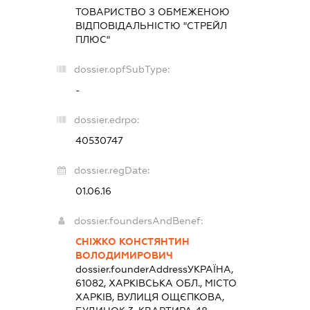
ТОВАРИСТВО З ОБМЕЖЕНОЮ
ВІДПОВІДАЛЬНІСТЮ "СТРЕЙЛ
ПЛЮС"
dossier.opfSubType:
-
dossier.edrpo:
40530747
dossier.regDate:
01.06.16
dossier.foundersAndBenef:
СНІЖКО КОНСТЯНТИН
ВОЛОДИМИРОВИЧ
dossier.founderAddress
УКРАЇНА,
61082, ХАРКІВСЬКА ОБЛ., МІСТО
ХАРКІВ, ВУЛИЦЯ ОЩЄПКОВА,