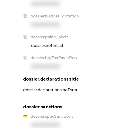
XXXXXXXXXX
dossier.budget_dotation
XXXXXXXXXX
dossier.palne_akciz
dossier.notInList
dossier.bigTaxPayerReg
XXXXXXXXXX
dossier.declarations.title
dossier.declarations.noData
dossier.sanctions
dossier.specSanctions
XXXXXXXXXX