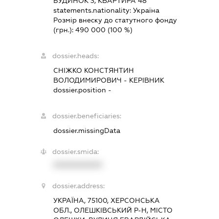
БУДИНОК 3, КВАРТИРА 48
statements.nationality:
Україна
Розмір внеску до статутного фонду
(грн.):
490 000
(100 %)
dossier.heads:
СНІЖКО КОНСТЯНТИН
ВОЛОДИМИРОВИЧ
-
КЕРІВНИК
dossier.position -
dossier.beneficiaries:
dossier.missingData
dossier.smida:
XXXXXXXXXX
dossier.address:
УКРАЇНА, 75100, ХЕРСОНСЬКА
ОБЛ., ОЛЕШКІВСЬКИЙ Р-Н, МІСТО