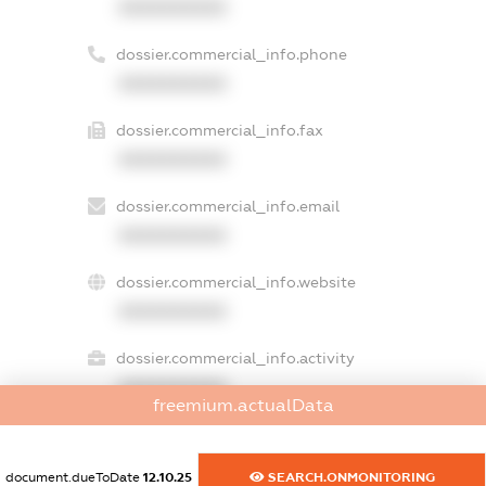
XXXXXXXXXX
dossier.commercial_info.phone
XXXXXXXXXX
dossier.commercial_info.fax
XXXXXXXXXX
dossier.commercial_info.email
XXXXXXXXXX
dossier.commercial_info.website
XXXXXXXXXX
dossier.commercial_info.activity
XXXXXXXXXX
freemium.actualData
document.dueToDate
12.10.25
SEARCH.ONMONITORING
freemium.exampleText_1