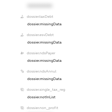
XXXXXXXXXX
dossier.taxDebt
dossier.missingData
dossier.esvDebt
dossier.missingData
dossier.ndsPayer
dossier.missingData
dossier.ndsAnnul
dossier.missingData
dossier.single_tax_reg
dossier.notInList
dossier.non_profit