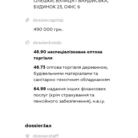
ОЛЕШКИ, ВУЛИЦЯ ГВАРДІЙСЬКА,
БУДИНОК 23, ОФІС 6
dossier.capital:
490 000 грн.
dossier.kveds:
46.90
неспеціалізована оптова
торгівля
46.73
оптова торгівля деревиною,
будівельними матеріалами та
санітарно-технічним обладнанням
64.99
надання інших фінансових
послуг (крім страхування та
пенсійного забезпечення), н.в.і.у.
dossier.tax
dossier.staff