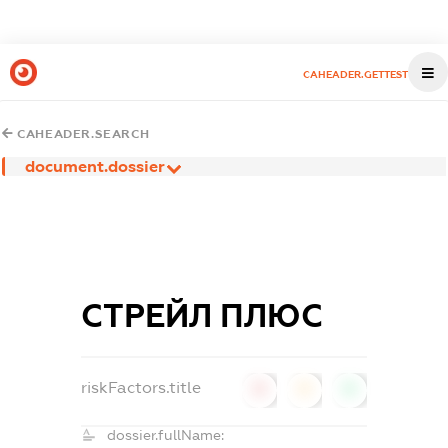
CAHEADER.GETTEST
CAHEADER.SEARCH
document.dossier
СТРЕЙЛ ПЛЮС
riskFactors.title
0
0
0
dossier.fullName: