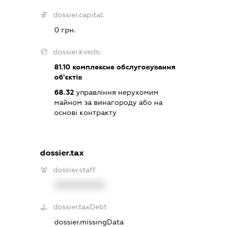
dossier.capital:
0 грн.
dossier.kveds:
81.10
комплексне обслуговування
об'єктів
68.32
управління нерухомим
майном за винагороду або на
основі контракту
dossier.tax
dossier.staff
XXXXXXXXXX
dossier.taxDebt
dossier.missingData