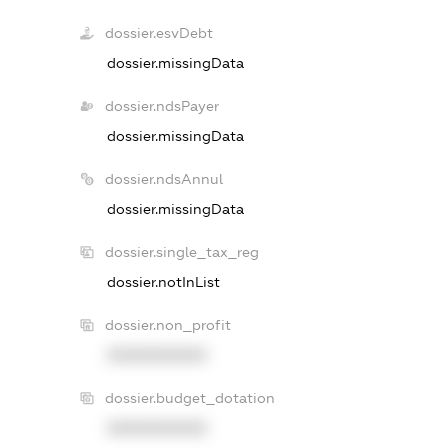
dossier.esvDebt
dossier.missingData
dossier.ndsPayer
dossier.missingData
dossier.ndsAnnul
dossier.missingData
dossier.single_tax_reg
dossier.notInList
dossier.non_profit
XXXXXXXXXX
dossier.budget_dotation
XXXXXXXXXX