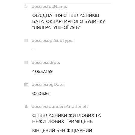
dossier.fullName:
ОБ'ЄДНАННЯ СПІВВЛАСНИКІВ
БАГАТОКВАРТИРНОГО БУДИНКУ
"ЛЯЛІ РАТУШНОЇ 79 Б"
dossier.opfSubType:
-
dossier.edrpo:
40537359
dossier.regDate:
02.06.16
dossier.foundersAndBenef:
СПІВВЛАСНИКИ ЖИТЛОВИХ ТА
НЕЖИТЛОВИХ ПРИМІЩЕНЬ
КІНЦЕВИЙ БЕНІФІЦІАРНИЙ