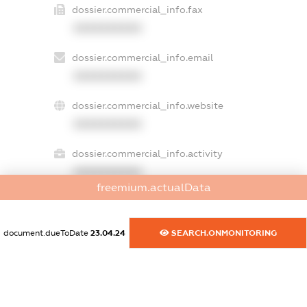
dossier.commercial_info.fax
XXXXXXXXXX
dossier.commercial_info.email
XXXXXXXXXX
dossier.commercial_info.website
XXXXXXXXXX
dossier.commercial_info.activity
XXXXXXXXXX
freemium.actualData
freemium.exampleText_1
document.dueToDate
23.04.24
SEARCH.ONMONITORING
freemium.exampleText_2
freemium.anonymousPerSearch2
FREEMIUM.DETAILS
FREEMIUM.REGISTER