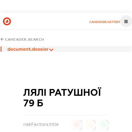
CAHEADER.GETTEST
CAHEADER.SEARCH
document.dossier
ЛЯЛІ РАТУШНОЇ
79 Б
riskFactors.title
0
0
0