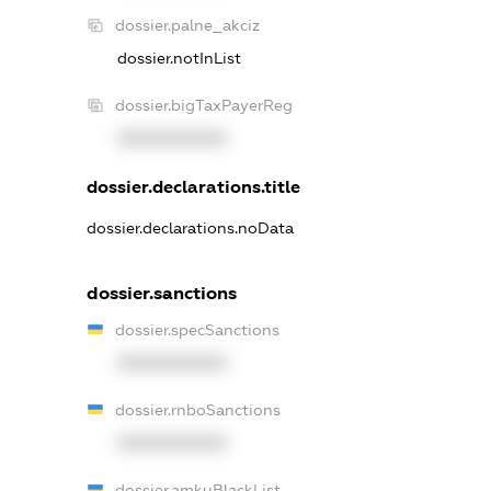
dossier.palne_akciz
dossier.notInList
dossier.bigTaxPayerReg
XXXXXXXXXX
dossier.declarations.title
dossier.declarations.noData
dossier.sanctions
dossier.specSanctions
XXXXXXXXXX
dossier.rnboSanctions
XXXXXXXXXX
dossier.amkuBlackList