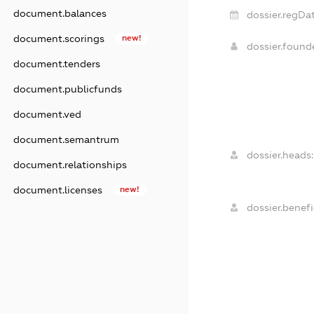
document.balances
dossier.regDat
document.scorings
new!
dossier.foun
document.tenders
document.publicfunds
document.ved
document.semantrum
dossier.heads:
document.relationships
document.licenses
new!
dossier.benefi