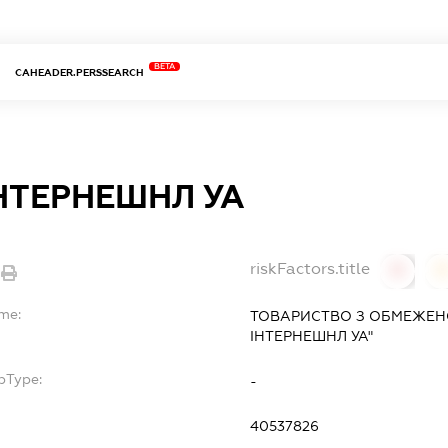
BETA
CAHEADER.PERSSEARCH
ІНТЕРНЕШНЛ УА
riskFactors.title
0
ame:
ТОВАРИСТВО З ОБМЕЖЕН
ІНТЕРНЕШНЛ УА"
bType:
-
40537826