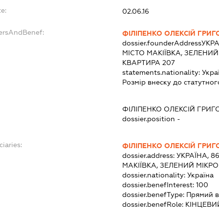
e:
02.06.16
dersAndBenef:
ФІЛІПЕНКО ОЛЕКСІЙ ГРИ
dossier.founderAddress
УКРА
МІСТО МАКІЇВКА, ЗЕЛЕНИЙ
КВАРТИРА 207
statements.nationality:
Укра
Розмір внеску до статутног
ФІЛІПЕНКО ОЛЕКСІЙ ГРИ
dossier.position -
ciaries:
ФІЛІПЕНКО ОЛЕКСІЙ ГРИ
dossier.address:
УКРАЇНА, 8
МАКІЇВКА, ЗЕЛЕНИЙ МІКРО
dossier.nationality:
Україна
dossier.benefInterest:
100
dossier.benefType:
Прямий в
dossier.benefRole:
КІНЦЕВИ