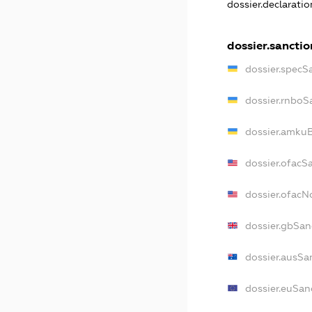
dossier.declarati
dossier.sanctio
dossier.specS
dossier.rnboS
dossier.amkuB
dossier.ofacS
dossier.ofac
dossier.gbSan
dossier.ausSa
dossier.euSan