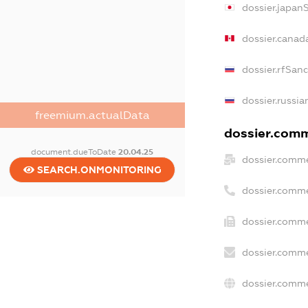
dossier.japan
dossier.canad
dossier.rfSan
dossier.russia
freemium.actualData
dossier.comme
document.dueToDate
20.04.25
dossier.comme
SEARCH.ONMONITORING
dossier.comme
dossier.comme
dossier.comme
dossier.comme