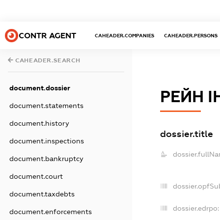
CONTR AGENT
CAHEADER.COMPANIES
CAHEADER.PERSONS
CAHEADER.SEARCH
document.dossier
РЕЙН 
document.statements
document.history
dossier.title
document.inspections
dossier.fullN
document.bankruptcy
document.court
dossier.opfSu
document.taxdebts
dossier.edrpo:
document.enforcements