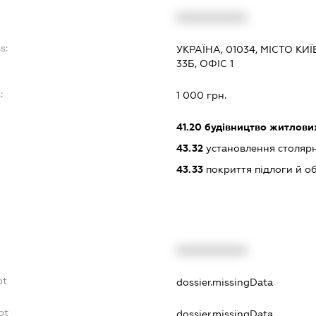
XXXXXXXXXX
s:
УКРАЇНА, 01034, МІСТО КИ
33Б, ОФІС 1
:
1 000 грн.
41.20
будівництво житлових
43.32
установлення столярн
43.33
покриття підлоги й о
XXXXXXXXXX
bt
dossier.missingData
bt
dossier.missingData