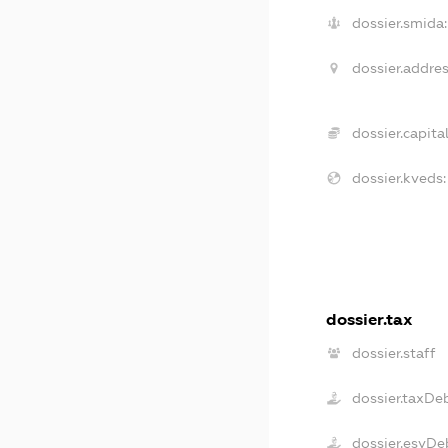
dossier.smida:
dossier.addres
dossier.capital
dossier.kveds:
dossier.tax
dossier.staff
dossier.taxDe
dossier.esvDe