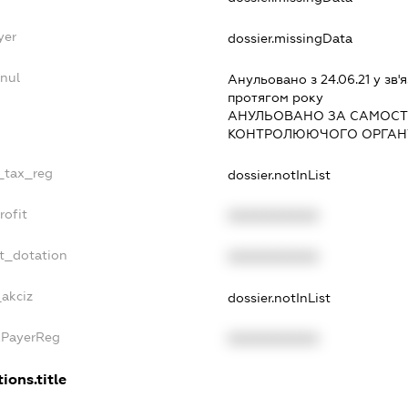
yer
dossier.missingData
nul
Анульовано з 24.06.21 у зв'я
протягом року
АНУЛЬОВАНО ЗА САМОСТ
КОНТРОЛЮЮЧОГО ОРГАНУ
e_tax_reg
dossier.notInList
rofit
XXXXXXXXXX
t_dotation
XXXXXXXXXX
_akciz
dossier.notInList
xPayerReg
XXXXXXXXXX
ions.title