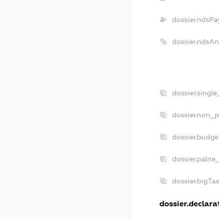
dossier.ndsPa
dossier.ndsAn
dossier.singl
dossier.non_p
dossier.budge
dossier.palne
dossier.bigTa
dossier.declarat