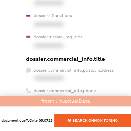
XXXXXXXXXX
dossier.rfSanctions
XXXXXXXXXX
dossier.russian_reg_title
XXXXXXXXXX
dossier.commercial_info.title
dossier.commercial_info.postal_address
XXXXXXXXXX
dossier.commercial_info.phone
XXXXXXXXXX
freemium.actualData
dossier.commercial_info.fax
XXXXXXXXXX
document.dueToDate
05.07.25
SEARCH.ONMONITORING