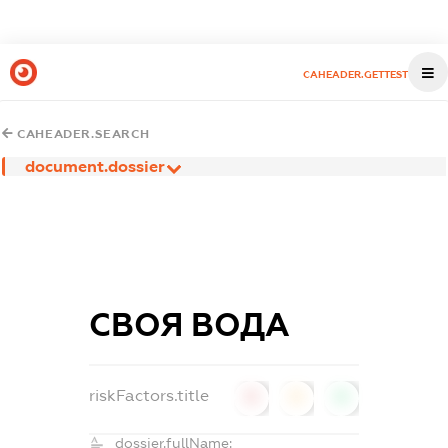
CAHEADER.GETTEST
CAHEADER.SEARCH
document.dossier
СВОЯ ВОДА
riskFactors.title
0
0
0
dossier.fullName: