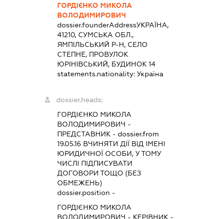
ГОРДІЄНКО МИКОЛА
ВОЛОДИМИРОВИЧ
dossier.founderAddress
УКРАЇНА,
41210, СУМСЬКА ОБЛ.,
ЯМПІЛЬСЬКИЙ Р-Н, СЕЛО
СТЕПНЕ, ПРОВУЛОК
ЮРІНІВСЬКИЙ, БУДИНОК 14
statements.nationality:
Україна
dossier.heads:
ГОРДІЄНКО МИКОЛА
ВОЛОДИМИРОВИЧ
-
ПРЕДСТАВНИК
- dossier.from
19.05.16
ВЧИНЯТИ ДІЇ ВІД ІМЕНІ
ЮРИДИЧНОЇ ОСОБИ, У ТОМУ
ЧИСЛІ ПІДПИСУВАТИ
ДОГОВОРИ ТОЩО (БЕЗ
ОБМЕЖЕНЬ)
dossier.position -
ГОРДІЄНКО МИКОЛА
ВОЛОДИМИРОВИЧ
-
КЕРІВНИК
-