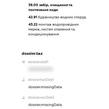
36.00
забір, очищення та
постачання води
42.91
будівництво водних споруд
43.22
монтаж водопровідних
мереж, систем опалення та
кондиціонування
dossier.tax
dossier.staff
XXXXXXXXXX
dossier.taxDebt
dossier.missingData
dossier.esvDebt
dossier.missingData