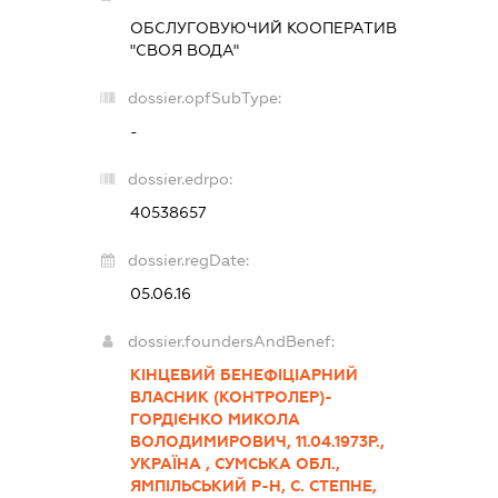
ОБСЛУГОВУЮЧИЙ КООПЕРАТИВ
"СВОЯ ВОДА"
dossier.opfSubType:
-
dossier.edrpo:
40538657
dossier.regDate:
05.06.16
dossier.foundersAndBenef:
КІНЦЕВИЙ БЕНЕФІЦІАРНИЙ
ВЛАСНИК (КОНТРОЛЕР)-
ГОРДІЄНКО МИКОЛА
ВОЛОДИМИРОВИЧ, 11.04.1973Р.,
УКРАЇНА , СУМСЬКА ОБЛ.,
ЯМПІЛЬСЬКИЙ Р-Н, С. СТЕПНЕ,