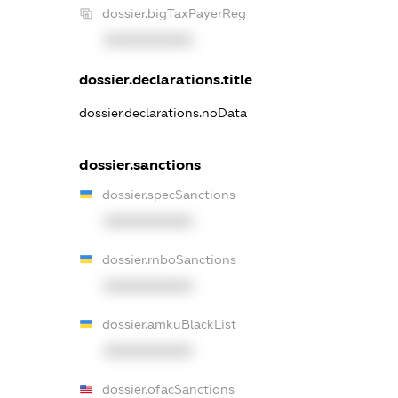
dossier.bigTaxPayerReg
XXXXXXXXXX
dossier.declarations.title
dossier.declarations.noData
dossier.sanctions
dossier.specSanctions
XXXXXXXXXX
dossier.rnboSanctions
XXXXXXXXXX
dossier.amkuBlackList
XXXXXXXXXX
dossier.ofacSanctions