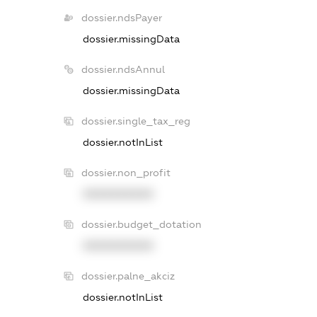
dossier.ndsPayer
dossier.missingData
dossier.ndsAnnul
dossier.missingData
dossier.single_tax_reg
dossier.notInList
dossier.non_profit
XXXXXXXXXX
dossier.budget_dotation
XXXXXXXXXX
dossier.palne_akciz
dossier.notInList