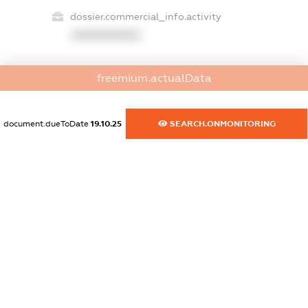
dossier.commercial_info.activity
XXXXXXXXXX
freemium.actualData
freemium.exampleText_1
freemium.exampleText_2
freemium.anonymousPerSearch2
document.dueToDate
19.10.25
SEARCH.ONMONITORING
FREEMIUM.DETAILS
FREEMIUM.REGISTER