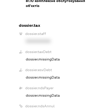
81.10
комплексне обслуговування
об'єктів
dossier.tax
dossier.staff
XXXXXXXXXX
dossier.taxDebt
dossier.missingData
dossier.esvDebt
dossier.missingData
dossier.ndsPayer
dossier.missingData
dossier.ndsAnnul