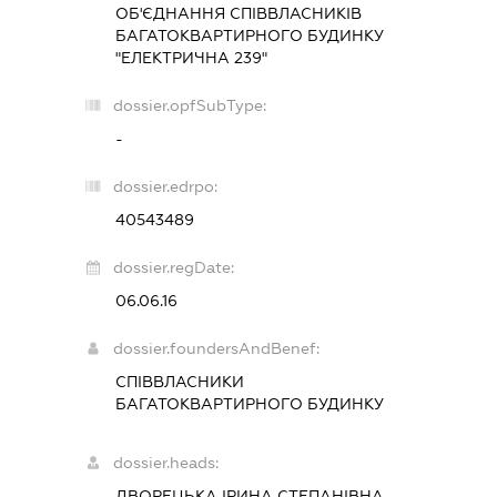
ОБ'ЄДНАННЯ СПІВВЛАСНИКІВ
БАГАТОКВАРТИРНОГО БУДИНКУ
"ЕЛЕКТРИЧНА 239"
dossier.opfSubType:
-
dossier.edrpo:
40543489
dossier.regDate:
06.06.16
dossier.foundersAndBenef:
СПІВВЛАСНИКИ
БАГАТОКВАРТИРНОГО БУДИНКУ
dossier.heads:
ДВОРЕЦЬКА ІРИНА СТЕПАНІВНА
-