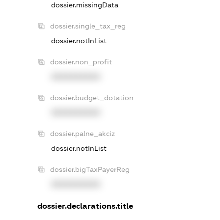
dossier.missingData
dossier.single_tax_reg
dossier.notInList
dossier.non_profit
XXXXXXXXXX
dossier.budget_dotation
XXXXXXXXXX
dossier.palne_akciz
dossier.notInList
dossier.bigTaxPayerReg
XXXXXXXXXX
dossier.declarations.title