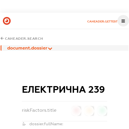
CAHEADER.GETTEST
CAHEADER.SEARCH
document.dossier
ЕЛЕКТРИЧНА 239
riskFactors.title
0
0
0
dossier.fullName: