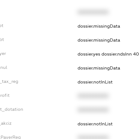
XXXXXXXXXX
bt
dossier.missingData
bt
dossier.missingData
yer
dossier.yes
dossier.ndsInn 
nnul
dossier.missingData
e_tax_reg
dossier.notInList
rofit
XXXXXXXXXX
et_dotation
XXXXXXXXXX
_akciz
dossier.notInList
axPayerReg
XXXXXXXXXX