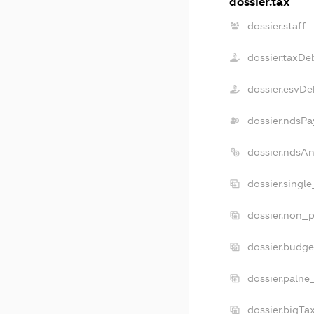
dossier.tax
dossier.staff
dossier.taxDe
dossier.esvDe
dossier.ndsPa
dossier.ndsA
dossier.singl
dossier.non_p
dossier.budg
dossier.palne
dossier.bigT