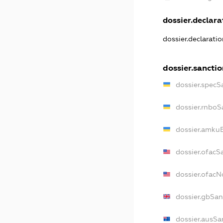
dossier.declarat
dossier.declarati
dossier.sancti
dossier.specS
dossier.rnboS
dossier.amkuB
dossier.ofacS
dossier.ofac
dossier.gbSan
dossier.ausSa