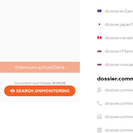
dossier.euSan
dossier.japan
dossier.cana
dossier.rfSan
dossier.russia
freemium.actualData
dossier.comm
document.dueToDate
21.07.26
dossier.comme
SEARCH.ONMONITORING
dossier.comm
dossier.comme
dossier.comme