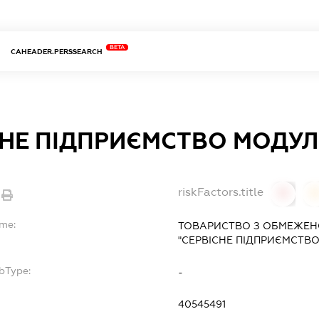
BETA
CAHEADER.PERSSEARCH
СНЕ ПІДПРИЄМСТВО МОДУ
riskFactors.title
0
ame:
ТОВАРИСТВО З ОБМЕЖЕН
"СЕРВІСНЕ ПІДПРИЄМСТВ
bType:
-
40545491