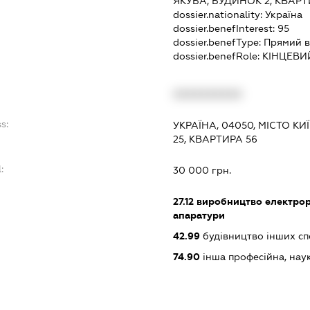
ЯКУБА, БУДИНОК 2, КВАРТ
dossier.nationality:
Україна
dossier.benefInterest:
95
dossier.benefType:
Прямий в
dossier.benefRole:
КІНЦЕВИ
:
XXXXXXXXXX
s:
УКРАЇНА, 04050, МІСТО КИ
25, КВАРТИРА 56
:
30 000 грн.
27.12
виробництво електроро
апаратури
42.99
будівництво інших спор
74.90
інша професійна, науков