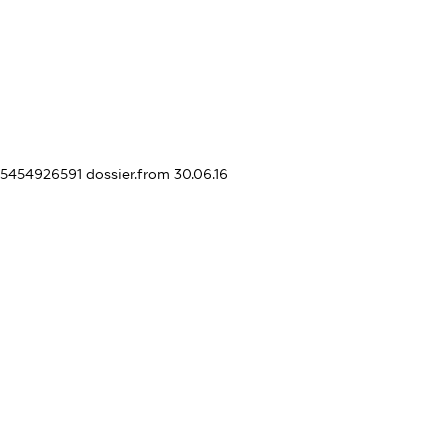
405454926591
dossier.from 30.06.16