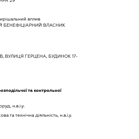
ИРА 29
ирішальний вплив
Й БЕНЕФІЦІАРНИЙ ВЛАСНИК
ЇВ, ВУЛИЦЯ ГЕРЦЕНА, БУДИНОК 17-
зподільчої та контрольної
уд, н.в.і.у.
а та технічна діяльність, н.в.і.у.