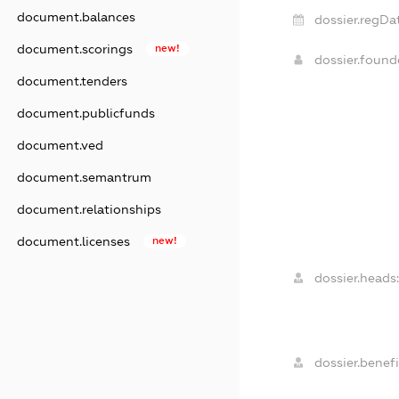
document.balances
dossier.regDa
document.scorings
new!
dossier.foun
document.tenders
document.publicfunds
document.ved
document.semantrum
document.relationships
document.licenses
new!
dossier.heads
dossier.benefi