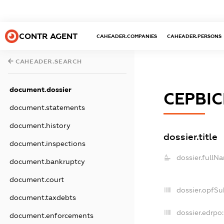
CONTR AGENT
CAHEADER.COMPANIES
CAHEADER.PERSONS
CAHEADER.SEARCH
document.dossier
СЕРВІ
document.statements
document.history
dossier.title
document.inspections
dossier.fullN
document.bankruptcy
document.court
dossier.opfSu
document.taxdebts
dossier.edrpo:
document.enforcements