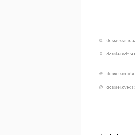
dossier.smida
dossier.addres
dossier.capital
dossier.kveds: