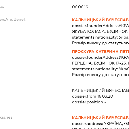
te:
06.06.16
dersAndBenef:
КАЛЬНИЦЬКИЙ ВЯЧЕСЛАВ
dossier.founderAddress
УКРА
ЯКУБА КОЛАСА, БУДИНОК 
statements.nationality:
Укра
Розмір внеску до статутног
ПРОСКУРА КАТЕРИНА ПЕТ
dossier.founderAddress
УКРА
ГЕРЦЕНА, БУДИНОК 17-25,
statements.nationality:
Укра
Розмір внеску до статутног
:
КАЛЬНИЦЬКИЙ ВЯЧЕСЛА
dossier.from 16.03.20
dossier.position -
ciaries:
КАЛЬНИЦЬКИЙ ВЯЧЕСЛАВ
dossier.address:
УКРАЇНА, 0