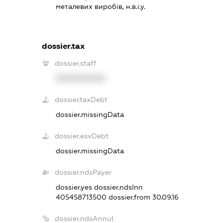
металевих виробів, н.в.і.у.
dossier.tax
dossier.staff
XXXXXXXXXX
dossier.taxDebt
dossier.missingData
dossier.esvDebt
dossier.missingData
dossier.ndsPayer
dossier.yes
dossier.ndsInn
405458713500
dossier.from 30.09.16
dossier.ndsAnnul