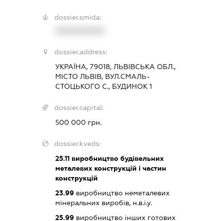
dossier.smida:
XXXXXXXXXX
dossier.address:
УКРАЇНА, 79018, ЛЬВІВСЬКА ОБЛ.,
МІСТО ЛЬВІВ, ВУЛ.СМАЛЬ-
СТОЦЬКОГО С., БУДИНОК 1
dossier.capital:
500 000 грн.
dossier.kveds:
25.11
виробництво будівельних
металевих конструкцій і частин
конструкцій
23.99
виробництво неметалевих
мінеральних виробів, н.в.і.у.
25.99
виробництво інших готових