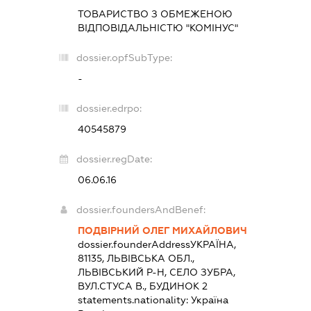
ТОВАРИСТВО З ОБМЕЖЕНОЮ
ВІДПОВІДАЛЬНІСТЮ "КОМІНУС"
dossier.opfSubType:
-
dossier.edrpo:
40545879
dossier.regDate:
06.06.16
dossier.foundersAndBenef:
ПОДВІРНИЙ ОЛЕГ МИХАЙЛОВИЧ
dossier.founderAddress
УКРАЇНА,
81135, ЛЬВІВСЬКА ОБЛ.,
ЛЬВІВСЬКИЙ Р-Н, СЕЛО ЗУБРА,
ВУЛ.СТУСА В., БУДИНОК 2
statements.nationality:
Україна