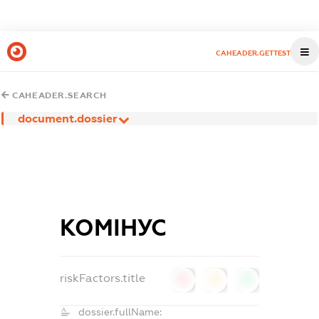
CAHEADER.GETTEST
CAHEADER.SEARCH
document.dossier
КОМІНУС
riskFactors.title
0
0
0
dossier.fullName: