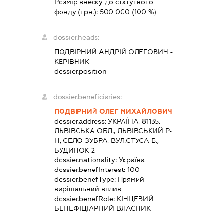
Розмір внеску до статутного
фонду (грн.):
500 000
(100 %)
dossier.heads:
ПОДВІРНИЙ АНДРІЙ ОЛЕГОВИЧ
-
КЕРІВНИК
dossier.position -
dossier.beneficiaries:
ПОДВІРНИЙ ОЛЕГ МИХАЙЛОВИЧ
dossier.address:
УКРАЇНА, 81135,
ЛЬВІВСЬКА ОБЛ., ЛЬВІВСЬКИЙ Р-
Н, СЕЛО ЗУБРА, ВУЛ.СТУСА В.,
БУДИНОК 2
dossier.nationality:
Україна
dossier.benefInterest:
100
dossier.benefType:
Прямий
вирішальний вплив
dossier.benefRole:
КІНЦЕВИЙ
БЕНЕФІЦІАРНИЙ ВЛАСНИК