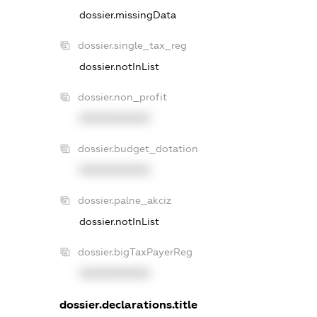
dossier.missingData
dossier.single_tax_reg
dossier.notInList
dossier.non_profit
XXXXXXXXXX
dossier.budget_dotation
XXXXXXXXXX
dossier.palne_akciz
dossier.notInList
dossier.bigTaxPayerReg
XXXXXXXXXX
dossier.declarations.title