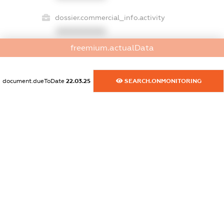
dossier.commercial_info.activity
XXXXXXXXXX
freemium.actualData
freemium.exampleText_1
document.dueToDate
22.03.25
SEARCH.ONMONITORING
freemium.exampleText_2
freemium.anonymousPerSearch2
FREEMIUM.DETAILS
FREEMIUM.REGISTER