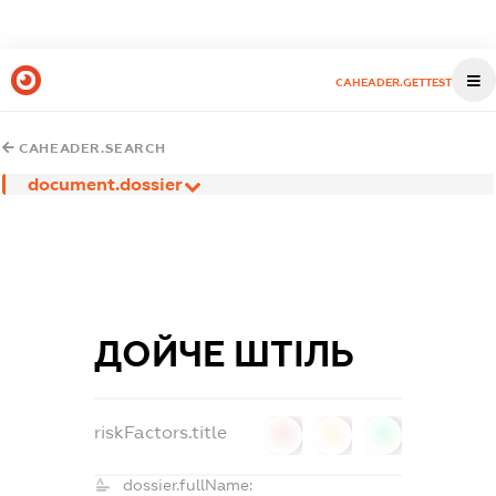
CAHEADER.GETTEST
CAHEADER.SEARCH
document.dossier
ДОЙЧЕ ШТІЛЬ
riskFactors.title
0
0
0
dossier.fullName: