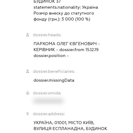
БУДИНОК 37
statements.nationality:
Україна
Розмір внеску до статутного
фонду (грн.):
3 000
(100 %)
dossier.heads:
ПАРХОМА ОЛЕГ ЄВГЕНОВИЧ
-
КЕРІВНИК
- dossier.from 15.12.19
dossier.position -
dossier.beneficiaries:
dossier.missingData
dossier.smida:
XXXXXXXXXX
dossier.address:
УКРАЇНА, 01001, МІСТО КИЇВ,
ВУЛИЦЯ ЕСПЛАНАДНА, БУДИНОК