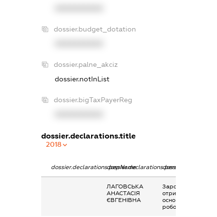
XXXXXXXXXX
dossier.budget_dotation
XXXXXXXXXX
dossier.palne_akciz
dossier.notInList
dossier.bigTaxPayerReg
XXXXXXXXXX
dossier.declarations.title
2018
dossier.declarations.pepName
dossier.declarations.personName
dossier.declaration
ЛАГОВСЬКА
Заробітна плата
АНАСТАСІЯ
отримана за
ЄВГЕНІВНА
основним місцем
роботи