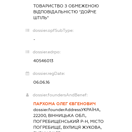
ТОВАРИСТВО З ОБМЕЖЕНОЮ
ВІДПОВІДАЛЬНІСТЮ "ДОЙЧЕ
ШТІЛЬ"
dossier.opfSubType:
-
dossier.edrpo:
40546013
dossier.regDate:
06.06.16
dossier.foundersAndBenef:
ПАРХОМА ОЛЕГ ЄВГЕНОВИЧ
dossier.founderAddress
УКРАЇНА,
22200, ВІННИЦЬКА ОБЛ.,
ПОГРЕБИЩЕНСЬКИЙ Р-Н, МІСТО
ПОГРЕБИЩЕ, ВУЛИЦЯ ЖУКОВА,