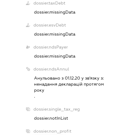
dossier.taxDebt
dossier.missingData
dossier.esvDebt
dossier.missingData
dossier.ndsPayer
dossier.missingData
dossier.ndsAnnul
Анульовано з 01.12.20 у зв'язку з:
ненадання декларацiй протягом
року
.
dossier.single_tax_reg
dossier.notInList
dossier.non_profit