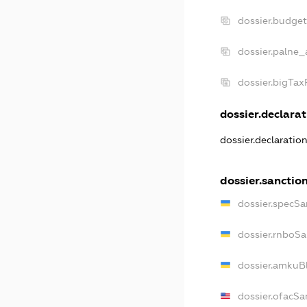
dossier.budge
dossier.palne_
dossier.bigTa
dossier.declarat
dossier.declaratio
dossier.sanctio
dossier.specSa
dossier.rnboSa
dossier.amkuBl
dossier.ofacSa