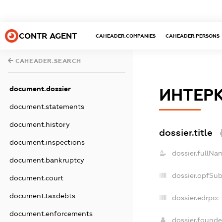
CONTR AGENT
CAHEADER.COMPANIES
CAHEADER.PERSONS
CAHEADER.SEARCH
document.dossier
ИНТЕР
document.statements
document.history
dossier.title
document.inspections
dossier.fullNa
document.bankruptcy
dossier.opfSu
document.court
document.taxdebts
dossier.edrpo:
document.enforcements
dossier.found