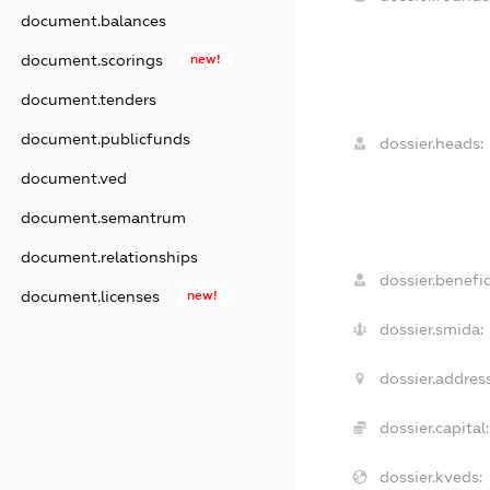
document.balances
document.scorings
new!
document.tenders
document.publicfunds
dossier.heads:
document.ved
document.semantrum
document.relationships
dossier.benefic
document.licenses
new!
dossier.smida:
dossier.address
dossier.capital:
dossier.kveds: