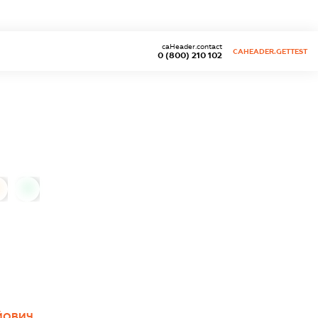
caHeader.contact
CAHEADER.GETTEST
0 (800) 210 102
0
АЙОВИЧ