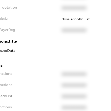
t_dotation
XXXXXXXXXX
akciz
dossier.notInList
xPayerReg
XXXXXXXXXX
ions.title
ns.noData
ns
nctions
XXXXXXXXXX
nctions
XXXXXXXXXX
ackList
XXXXXXXXXX
nctions
XXXXXXXXXX