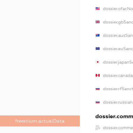
dossier.ofacN
dossier.gbSanc
dossier.ausSan
dossier.euSanc
dossier.japanS
dossier.canad
dossier.rfSanc
dossier.russian
dossier.comme
freemium.actualData
dossier.commer