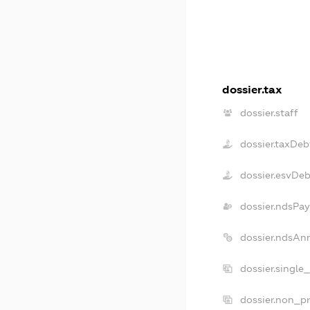
dossier.tax
dossier.staff
dossier.taxDeb
dossier.esvDeb
dossier.ndsPay
dossier.ndsAn
dossier.single
dossier.non_pr