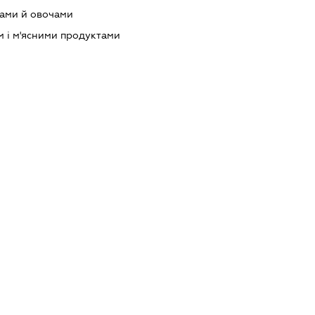
тами й овочами
м і м'ясними продуктами