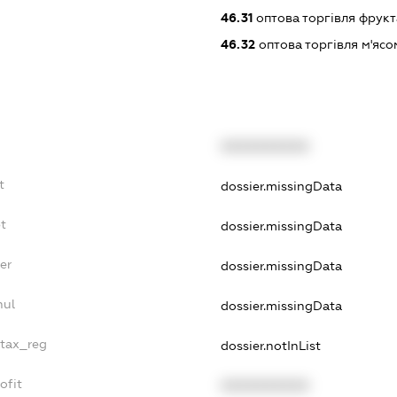
46.31
оптова торгівля фрук
46.32
оптова торгівля м'ясо
XXXXXXXXXX
t
dossier.missingData
t
dossier.missingData
er
dossier.missingData
nul
dossier.missingData
_tax_reg
dossier.notInList
ofit
XXXXXXXXXX