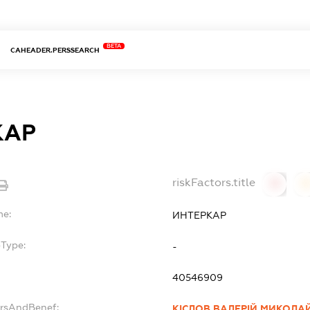
BETA
CAHEADER.PERSSEARCH
КАР
riskFactors.title
0
0
me:
ИНТЕРКАР
bType:
-
40546909
ersAndBenef:
КІСЛОВ ВАЛЕРІЙ МИКОЛ