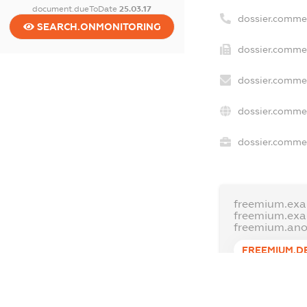
document.dueToDate
25.03.17
dossier.comme
SEARCH.ONMONITORING
dossier.commer
dossier.commer
dossier.commer
dossier.commer
freemium.exa
freemium.ex
freemium.an
FREEMIUM.D