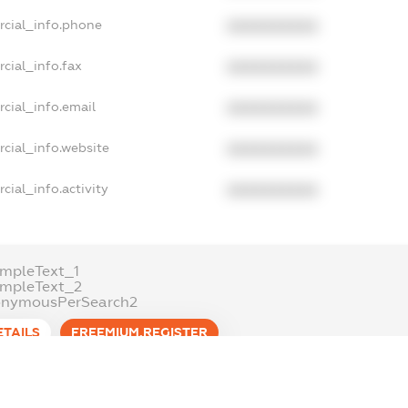
rcial_info.phone
XXXXXXXXXX
cial_info.fax
XXXXXXXXXX
cial_info.email
XXXXXXXXXX
cial_info.website
XXXXXXXXXX
cial_info.activity
XXXXXXXXXX
mpleText_1
ampleText_2
onymousPerSearch2
ETAILS
FREEMIUM.REGISTER