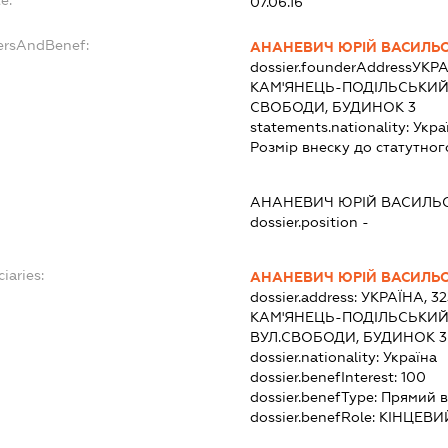
07.06.16
ersAndBenef:
АНАНЕВИЧ ЮРІЙ ВАСИЛЬ
dossier.founderAddress
УКРА
КАМ'ЯНЕЦЬ-ПОДІЛЬСЬКИЙ 
СВОБОДИ, БУДИНОК 3
statements.nationality:
Укра
Розмір внеску до статутног
АНАНЕВИЧ ЮРІЙ ВАСИЛЬ
dossier.position -
iaries:
АНАНЕВИЧ ЮРІЙ ВАСИЛЬ
dossier.address:
УКРАЇНА, 3
КАМ'ЯНЕЦЬ-ПОДІЛЬСЬКИЙ 
ВУЛ.СВОБОДИ, БУДИНОК 3
dossier.nationality:
Україна
dossier.benefInterest:
100
dossier.benefType:
Прямий в
dossier.benefRole:
КІНЦЕВИ