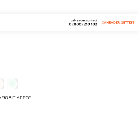
caHeader.contact
CAHEADER.GETTEST
0 (800) 210 102
0
"ЮВІТ АГРО"