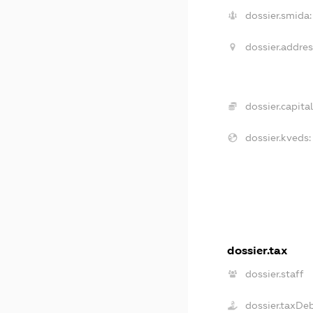
dossier.smida:
dossier.addres
dossier.capital
dossier.kveds:
dossier.tax
dossier.staff
dossier.taxDe