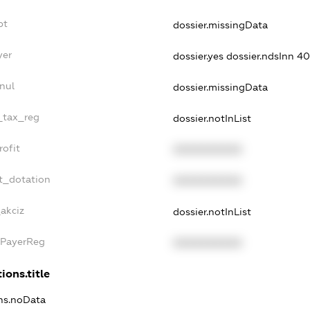
bt
dossier.missingData
yer
dossier.yes
dossier.ndsInn 
nul
dossier.missingData
e_tax_reg
dossier.notInList
rofit
XXXXXXXXXX
t_dotation
XXXXXXXXXX
akciz
dossier.notInList
xPayerReg
XXXXXXXXXX
ions.title
ons.noData