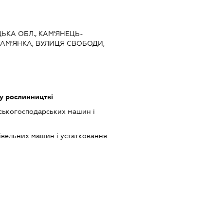
ЦЬКА ОБЛ., КАМ'ЯНЕЦЬ-
КАМ'ЯНКА, ВУЛИЦЯ СВОБОДИ,
у рослинництві
ськогосподарських машин і
івельних машин і устатковання