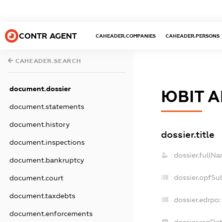
CONTR AGENT
CAHEADER.COMPANIES
CAHEADER.PERSONS
CAHEADER.SEARCH
document.dossier
ЮВІТ 
document.statements
document.history
dossier.title
document.inspections
dossier.fullNa
document.bankruptcy
dossier.opfSu
document.court
document.taxdebts
dossier.edrpo:
document.enforcements
dossier.regDat