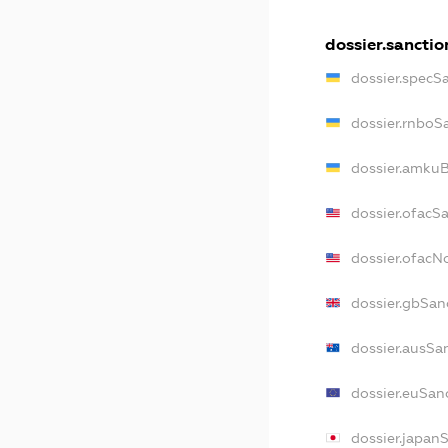
dossier.sanctio
dossier.specS
dossier.rnboS
dossier.amkuB
dossier.ofacS
dossier.ofac
dossier.gbSan
dossier.ausSa
dossier.euSan
dossier.japan