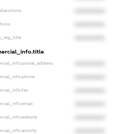
aSanctions
XXXXXXXXXX
tions
XXXXXXXXXX
n_reg_title
XXXXXXXXXX
rcial_info.title
rcial_info.postal_address
XXXXXXXXXX
rcial_info.phone
XXXXXXXXXX
rcial_info.fax
XXXXXXXXXX
rcial_info.email
XXXXXXXXXX
rcial_info.website
XXXXXXXXXX
cial_info.activity
XXXXXXXXXX