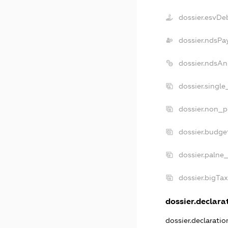
dossier.esvDe
dossier.ndsPa
dossier.ndsAn
dossier.singl
dossier.non_p
dossier.budge
dossier.palne_
dossier.bigTa
dossier.declarat
dossier.declarati