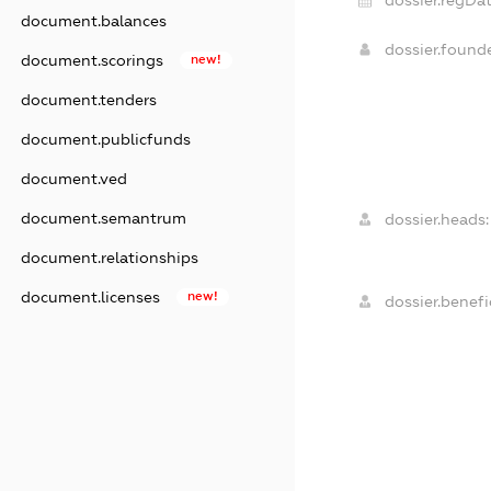
document.balances
dossier.found
document.scorings
new!
document.tenders
document.publicfunds
document.ved
document.semantrum
dossier.heads:
document.relationships
document.licenses
new!
dossier.benefic