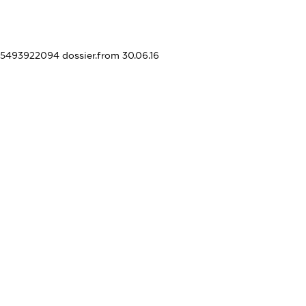
405493922094
dossier.from 30.06.16