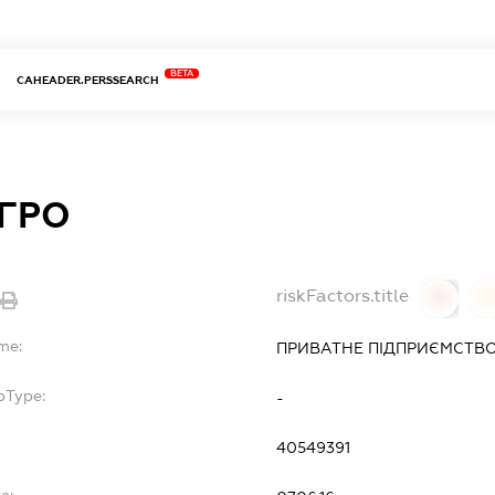
BETA
CAHEADER.PERSSEARCH
АГРО
riskFactors.title
0
0
me:
ПРИВАТНЕ ПІДПРИЄМСТВО 
bType:
-
40549391
e: