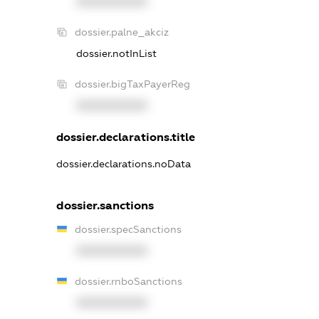
XXXXXXXXXX
dossier.palne_akciz
dossier.notInList
dossier.bigTaxPayerReg
XXXXXXXXXX
dossier.declarations.title
dossier.declarations.noData
dossier.sanctions
dossier.specSanctions
XXXXXXXXXX
dossier.rnboSanctions
XXXXXXXXXX