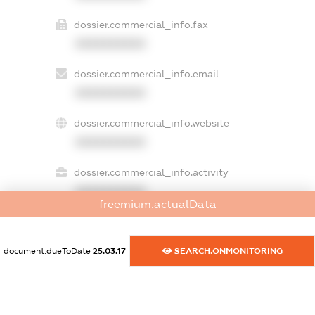
dossier.commercial_info.fax
XXXXXXXXXX
dossier.commercial_info.email
XXXXXXXXXX
dossier.commercial_info.website
XXXXXXXXXX
dossier.commercial_info.activity
XXXXXXXXXX
freemium.actualData
document.dueToDate
25.03.17
SEARCH.ONMONITORING
freemium.exampleText_1
freemium.exampleText_2
freemium.anonymousPerSearch2
FREEMIUM.DETAILS