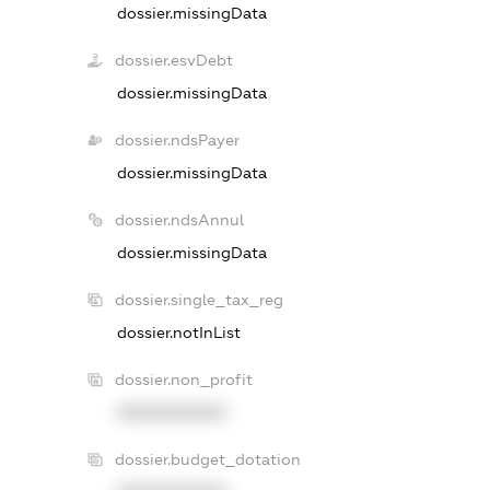
dossier.missingData
dossier.esvDebt
dossier.missingData
dossier.ndsPayer
dossier.missingData
dossier.ndsAnnul
dossier.missingData
dossier.single_tax_reg
dossier.notInList
dossier.non_profit
XXXXXXXXXX
dossier.budget_dotation