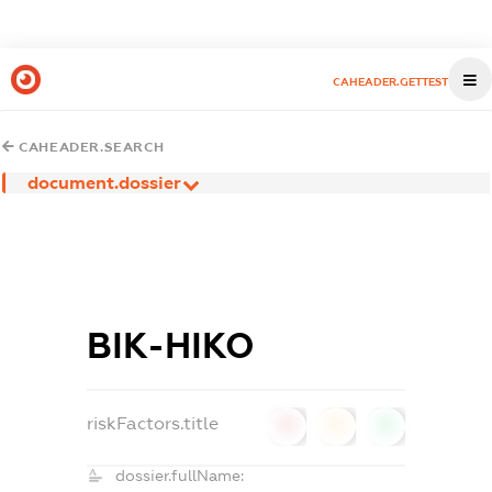
CAHEADER.GETTEST
CAHEADER.SEARCH
document.dossier
ВІК-НІКО
riskFactors.title
0
0
0
dossier.fullName: