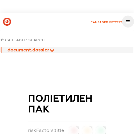
CAHEADER.GETTEST
CAHEADER.SEARCH
document.dossier
ПОЛІЕТИЛЕН
ПАК
riskFactors.title
0
0
0