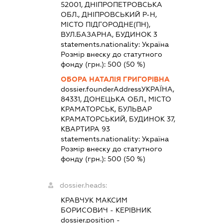
52001, ДНІПРОПЕТРОВСЬКА
ОБЛ., ДНІПРОВСЬКИЙ Р-Н,
МІСТО ПІДГОРОДНЕ(ПН),
ВУЛ.БАЗАРНА, БУДИНОК 3
statements.nationality:
Україна
Розмір внеску до статутного
фонду (грн.):
500
(50 %)
ОБОРА НАТАЛІЯ ГРИГОРІВНА
dossier.founderAddress
УКРАЇНА,
84331, ДОНЕЦЬКА ОБЛ., МІСТО
КРАМАТОРСЬК, БУЛЬВАР
КРАМАТОРСЬКИЙ, БУДИНОК 37,
КВАРТИРА 93
statements.nationality:
Україна
Розмір внеску до статутного
фонду (грн.):
500
(50 %)
dossier.heads:
КРАВЧУК МАКСИМ
БОРИСОВИЧ
-
КЕРІВНИК
dossier.position -