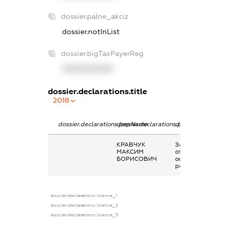
dossier.palne_akciz
dossier.notInList
dossier.bigTaxPayerReg
XXXXXXXXXX
dossier.declarations.title
2018
dossier.declarations.pepName
dossier.declarations.personName
dossier.declarati
КРАВЧУК
Заробітна плата
МАКСИМ
отримана за
БОРИСОВИЧ
основним місцем
роботи
dossier.declarations.license_1
dossier.declarations.license_2
dossier.declarations.license_3