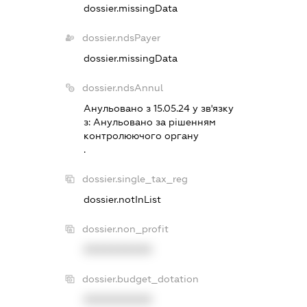
dossier.missingData
dossier.ndsPayer
dossier.missingData
dossier.ndsAnnul
Анульовано з 15.05.24 у зв'язку
з:
Анульовано за рiшенням
контролюючого органу
.
dossier.single_tax_reg
dossier.notInList
dossier.non_profit
XXXXXXXXXX
dossier.budget_dotation
XXXXXXXXXX