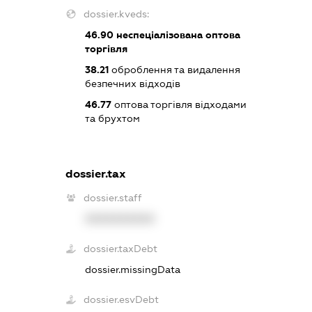
dossier.kveds:
46.90
неспеціалізована оптова
торгівля
38.21
оброблення та видалення
безпечних відходів
46.77
оптова торгівля відходами
та брухтом
dossier.tax
dossier.staff
XXXXXXXXXX
dossier.taxDebt
dossier.missingData
dossier.esvDebt