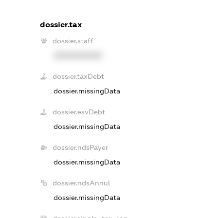
dossier.tax
dossier.staff
XXXXXXXXXX
dossier.taxDebt
dossier.missingData
dossier.esvDebt
dossier.missingData
dossier.ndsPayer
dossier.missingData
dossier.ndsAnnul
dossier.missingData