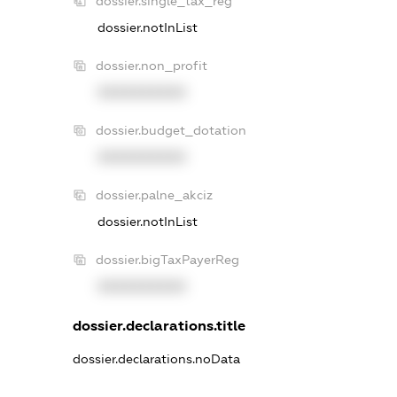
dossier.single_tax_reg
dossier.notInList
dossier.non_profit
XXXXXXXXXX
dossier.budget_dotation
XXXXXXXXXX
dossier.palne_akciz
dossier.notInList
dossier.bigTaxPayerReg
XXXXXXXXXX
dossier.declarations.title
dossier.declarations.noData