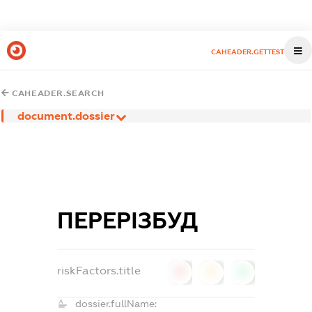
CAHEADER.GETTEST
CAHEADER.SEARCH
document.dossier
ПЕРЕРІЗБУД
riskFactors.title
0
0
0
dossier.fullName: