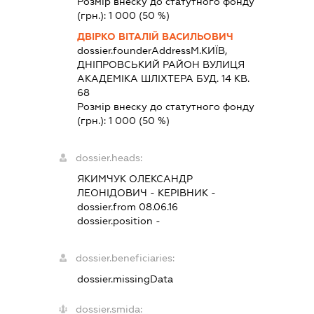
Розмір внеску до статутного фонду
(грн.):
1 000
(50 %)
ДВІРКО ВІТАЛІЙ ВАСИЛЬОВИЧ
dossier.founderAddress
М.КИЇВ,
ДНІПРОВСЬКИЙ РАЙОН ВУЛИЦЯ
АКАДЕМІКА ШЛІХТЕРА БУД. 14 КВ.
68
Розмір внеску до статутного фонду
(грн.):
1 000
(50 %)
dossier.heads:
ЯКИМЧУК ОЛЕКСАНДР
ЛЕОНІДОВИЧ
-
КЕРІВНИК
-
dossier.from 08.06.16
dossier.position -
dossier.beneficiaries:
dossier.missingData
dossier.smida: