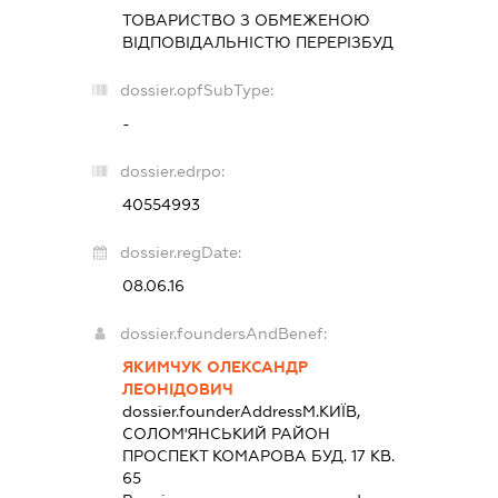
ТОВАРИСТВО З ОБМЕЖЕНОЮ
ВІДПОВІДАЛЬНІСТЮ
ПЕРЕРІЗБУД
dossier.opfSubType:
-
dossier.edrpo:
40554993
dossier.regDate:
08.06.16
dossier.foundersAndBenef:
ЯКИМЧУК ОЛЕКСАНДР
ЛЕОНІДОВИЧ
dossier.founderAddress
М.КИЇВ,
СОЛОМ'ЯНСЬКИЙ РАЙОН
ПРОСПЕКТ КОМАРОВА БУД. 17 КВ.
65