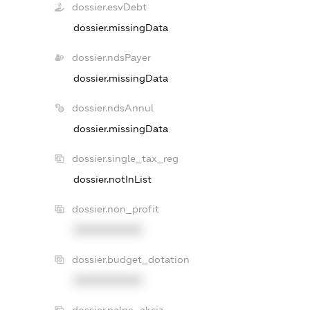
dossier.esvDebt
dossier.missingData
dossier.ndsPayer
dossier.missingData
dossier.ndsAnnul
dossier.missingData
dossier.single_tax_reg
dossier.notInList
dossier.non_profit
XXXXXXXXXX
dossier.budget_dotation
XXXXXXXXXX
dossier.palne_akciz