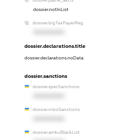
dossier.notInList
dossier.bigTaxPayerReg
XXXXXXXXXX
dossier.declarations.title
dossier.declarations.noData
dossier.sanctions
dossier.specSanctions
XXXXXXXXXX
dossier.rnboSanctions
XXXXXXXXXX
dossier.amkuBlackList