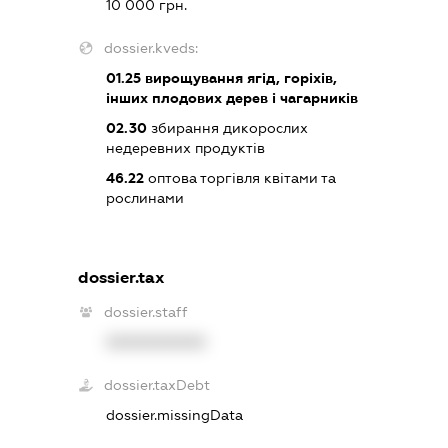
10 000 грн.
dossier.kveds:
01.25
вирощування ягід, горіхів,
інших плодових дерев і чагарників
02.30
збирання дикорослих
недеревних продуктів
46.22
оптова торгівля квітами та
рослинами
dossier.tax
dossier.staff
XXXXXXXXXX
dossier.taxDebt
dossier.missingData