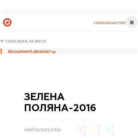
CAHEADER.GETTEST
CAHEADER.SEARCH
document.dossier
ЗЕЛЕНА
ПОЛЯНА-2016
riskFactors.title
0
0
0