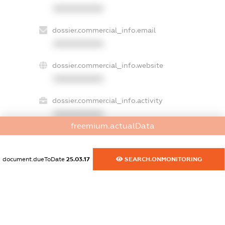
XXXXXXXXXX
dossier.commercial_info.email
XXXXXXXXXX
dossier.commercial_info.website
XXXXXXXXXX
dossier.commercial_info.activity
XXXXXXXXXX
freemium.actualData
freemium.exampleText_1
document.dueToDate
25.03.17
SEARCH.ONMONITORING
freemium.exampleText_2
freemium.anonymousPerSearch2
FREEMIUM.DETAILS
FREEMIUM.REGISTER