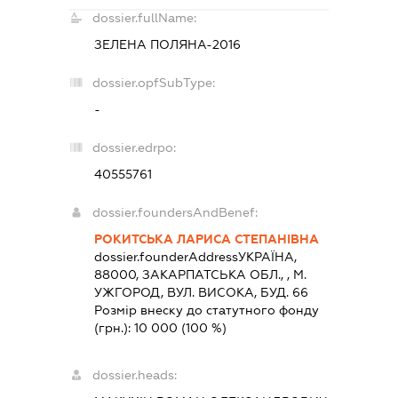
dossier.fullName:
ЗЕЛЕНА ПОЛЯНА-2016
dossier.opfSubType:
-
dossier.edrpo:
40555761
dossier.foundersAndBenef:
РОКИТСЬКА ЛАРИСА СТЕПАНІВНА
dossier.founderAddress
УКРАЇНА,
88000, ЗАКАРПАТСЬКА ОБЛ., , М.
УЖГОРОД, ВУЛ. ВИСОКА, БУД. 66
Розмір внеску до статутного фонду
(грн.):
10 000
(100 %)
dossier.heads: