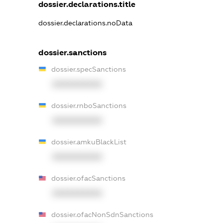
dossier.declarations.title
dossier.declarations.noData
dossier.sanctions
dossier.specSanctions
XXXXXXXXXX
dossier.rnboSanctions
XXXXXXXXXX
dossier.amkuBlackList
XXXXXXXXXX
dossier.ofacSanctions
XXXXXXXXXX
dossier.ofacNonSdnSanctions