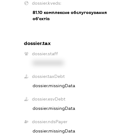
dossier.kveds:
81.10
комплексне обслуговування
об'єктів
dossier.tax
dossier.staff
XXXXXXXXXX
dossier.taxDebt
dossier.missingData
dossier.esvDebt
dossier.missingData
dossier.ndsPayer
dossier.missingData