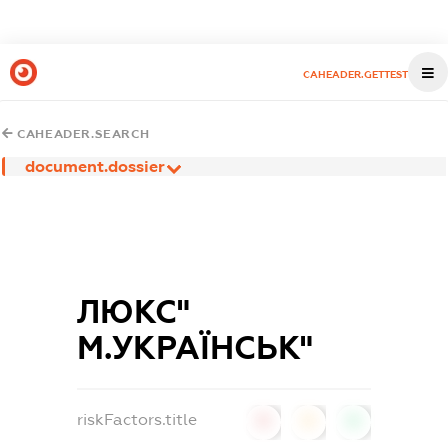
CAHEADER.GETTEST
CAHEADER.SEARCH
document.dossier
ЛЮКС"
М.УКРАЇНСЬК"
riskFactors.title
0
0
0