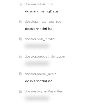
dossier.ndsAnnul
dossier.missingData
dossier.single_tax_reg
dossier.notInList
dossier.non_profit
XXXXXXXXXX
dossier.budget_dotation
XXXXXXXXXX
dossier.palne_akciz
dossier.notInList
dossier.bigTaxPayerReg
XXXXXXXXXX