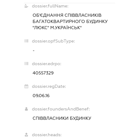
dossier.fullName:
ОБ'ЄДНАННЯ СПІВВЛАСНИКІВ
БАГАТОКВАРТИРНОГО БУДИНКУ
"ЛЮКС" М.УКРАЇНСЬК"
dossier.opfSubType:
-
dossier.edrpo:
40557329
dossier.regDate:
09.06.16
dossier.foundersAndBenef:
СПІВВЛАСНИКИ БУДИНКУ
dossier.heads: