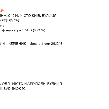
ВИЧ
ЇНА, 04214, МІСТО КИЇВ, ВУЛИЦЯ
АРТИРА 176
їна
о фонду (грн.):
500
(100 %)
ВИЧ
-
КЕРІВНИК
- dossier.from 29.12.16
А ОБЛ., МІСТО МАРІУПОЛЬ, ВУЛИЦЯ
ІЇ, БУДИНОК 104