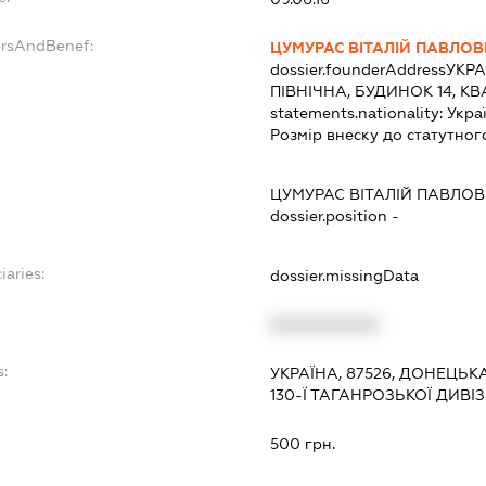
ersAndBenef:
ЦУМУРАС ВІТАЛІЙ ПАВЛО
dossier.founderAddress
УКРА
ПІВНІЧНА, БУДИНОК 14, КВ
statements.nationality:
Укра
Розмір внеску до статутног
ЦУМУРАС ВІТАЛІЙ ПАВЛО
dossier.position -
iaries:
dossier.missingData
XXXXXXXXXX
s:
УКРАЇНА, 87526, ДОНЕЦЬК
130-Ї ТАГАНРОЗЬКОЇ ДИВІЗ
:
500 грн.