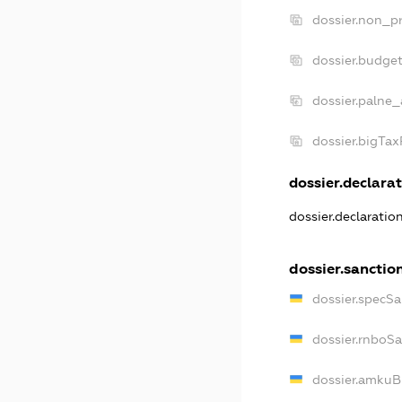
dossier.non_pr
dossier.budge
dossier.palne_
dossier.bigTa
dossier.declarat
dossier.declarati
dossier.sanctio
dossier.specS
dossier.rnboS
dossier.amkuB