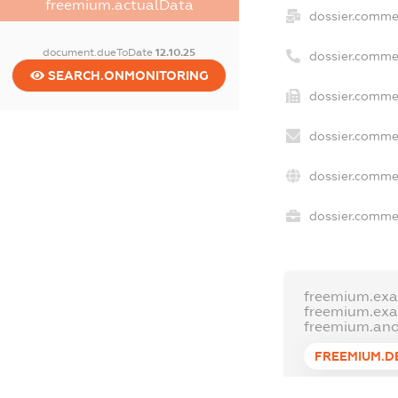
freemium.actualData
dossier.comme
document.dueToDate
12.10.25
dossier.comme
SEARCH.ONMONITORING
dossier.commer
dossier.commer
dossier.commer
dossier.commer
freemium.exa
freemium.ex
freemium.an
FREEMIUM.D