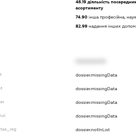
46.19
діяльність посередник
асортименту
74.90
інша професійна, науков
82.99
надання інших допоміж
XXXXXXXXXX
t
dossier.missingData
bt
dossier.missingData
er
dossier.missingData
nul
dossier.missingData
_tax_reg
dossier.notInList