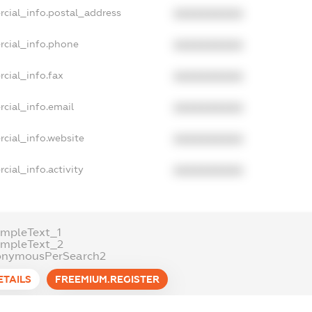
rcial_info.postal_address
XXXXXXXXXX
rcial_info.phone
XXXXXXXXXX
cial_info.fax
XXXXXXXXXX
cial_info.email
XXXXXXXXXX
cial_info.website
XXXXXXXXXX
cial_info.activity
XXXXXXXXXX
mpleText_1
ampleText_2
onymousPerSearch2
ETAILS
FREEMIUM.REGISTER