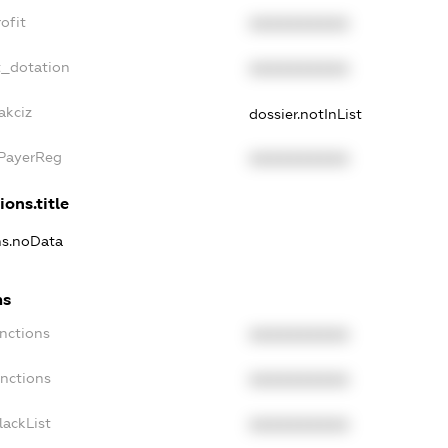
ofit
XXXXXXXXXX
t_dotation
XXXXXXXXXX
akciz
dossier.notInList
xPayerReg
XXXXXXXXXX
ions.title
ons.noData
ns
anctions
XXXXXXXXXX
anctions
XXXXXXXXXX
lackList
XXXXXXXXXX