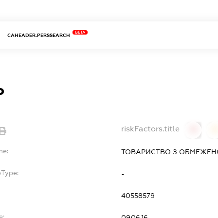
BETA
CAHEADER.PERSSEARCH
Р
riskFactors.title
0
0
me:
ТОВАРИСТВО З ОБМЕЖЕНО
bType:
-
40558579
e:
09.06.16