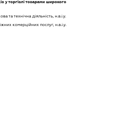
ів у торгівлі товарами широкого
а та технічна діяльність, н.в.і.у.
них комерційних послуг, н.в.і.у.