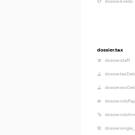
dossier.kveds:
dossier.tax
dossier.staff
dossier.taxDeb
dossier.esvDe
dossier.ndsPay
dossier.ndsAn
dossier.single