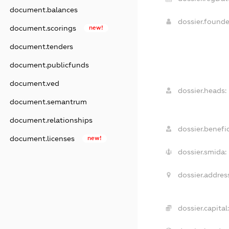
document.balances
dossier.found
document.scorings
new!
document.tenders
document.publicfunds
document.ved
dossier.heads:
document.semantrum
document.relationships
dossier.benefic
document.licenses
new!
dossier.smida:
dossier.addres
dossier.capital