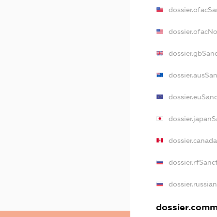
dossier.ofacSa
dossier.ofacN
dossier.gbSan
dossier.ausSa
dossier.euSan
dossier.japanS
dossier.canad
dossier.rfSanc
dossier.russia
dossier.comme