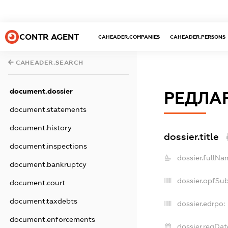
CONTR AGENT
CAHEADER.COMPANIES
CAHEADER.PERSONS
CAHEADER.SEARCH
document.dossier
РЕДЛА
document.statements
document.history
dossier.title
document.inspections
dossier.fullNa
document.bankruptcy
dossier.opfSu
document.court
document.taxdebts
dossier.edrpo:
document.enforcements
dossier.regDat