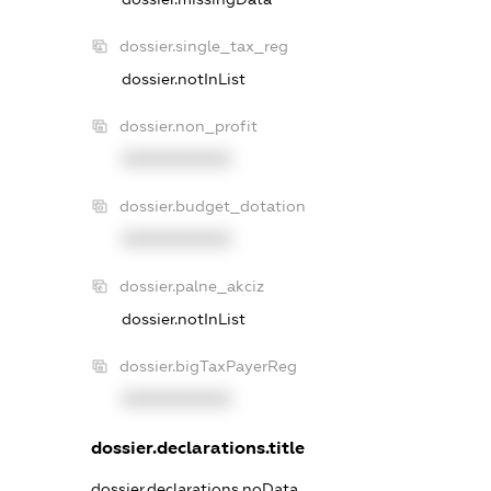
dossier.single_tax_reg
dossier.notInList
dossier.non_profit
XXXXXXXXXX
dossier.budget_dotation
XXXXXXXXXX
dossier.palne_akciz
dossier.notInList
dossier.bigTaxPayerReg
XXXXXXXXXX
dossier.declarations.title
dossier.declarations.noData