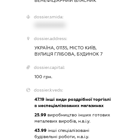
БЕНЕФІЦІАРНИЙ ВЛАСНИК
dossier.smida:
XXXXXXXXXX
dossier.address:
УКРАЇНА, 01135, МІСТО КИЇВ,
ВУЛИЦЯ ГЛІБОВА, БУДИНОК 7
dossier.capital:
100 грн.
dossier.kveds:
47.19
інші види роздрібної торгівлі
в неспеціалізованих магазинах
25.99
виробництво інших готових
металевих виробів, н.в.і.у.
43.99
інші спеціалізовані
будівельні роботи, н.в.і.у.