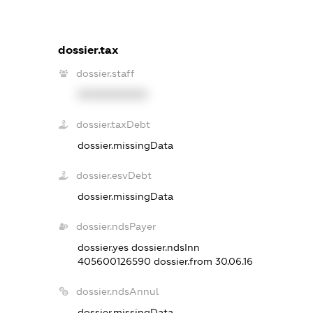
dossier.tax
dossier.staff
XXXXXXXXXX
dossier.taxDebt
dossier.missingData
dossier.esvDebt
dossier.missingData
dossier.ndsPayer
dossier.yes
dossier.ndsInn
405600126590
dossier.from 30.06.16
dossier.ndsAnnul
dossier.missingData