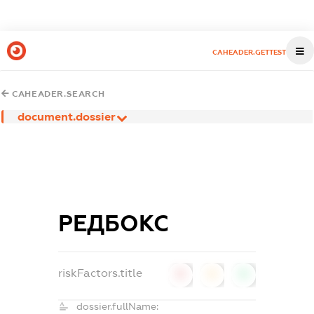
CAHEADER.GETTEST
CAHEADER.SEARCH
document.dossier
РЕДБОКС
riskFactors.title
0
0
0
dossier.fullName: