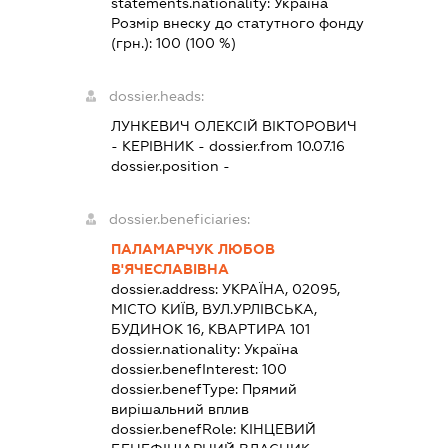
statements.nationality:
Україна
Розмір внеску до статутного фонду
(грн.):
100
(100 %)
dossier.heads:
ЛУНКЕВИЧ ОЛЕКСІЙ ВІКТОРОВИЧ
-
КЕРІВНИК
- dossier.from 10.07.16
dossier.position -
dossier.beneficiaries:
ПАЛАМАРЧУК ЛЮБОВ
В'ЯЧЕСЛАВІВНА
dossier.address:
УКРАЇНА, 02095,
МІСТО КИЇВ, ВУЛ.УРЛІВСЬКА,
БУДИНОК 16, КВАРТИРА 101
dossier.nationality:
Україна
dossier.benefInterest:
100
dossier.benefType:
Прямий
вирішальний вплив
dossier.benefRole:
КІНЦЕВИЙ