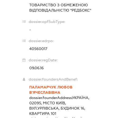
ТОВАРИСТВО З ОБМЕЖЕНОЮ
ВІДПОВІДАЛЬНІСТЮ "РЕДБОКС"
dossier.opfSubType:
-
dossier.edrpo:
40560017
dossier.regDate:
09.06.16
dossier.foundersAndBenef:
ПАЛАМАРЧУК ЛЮБОВ
В'ЯЧЕСЛАВІВНА
dossier.founderAddress
УКРАЇНА,
02095, МІСТО КИЇВ,
ВУЛ.УРЛІВСЬКА, БУДИНОК 16,
КВАРТИРА 101