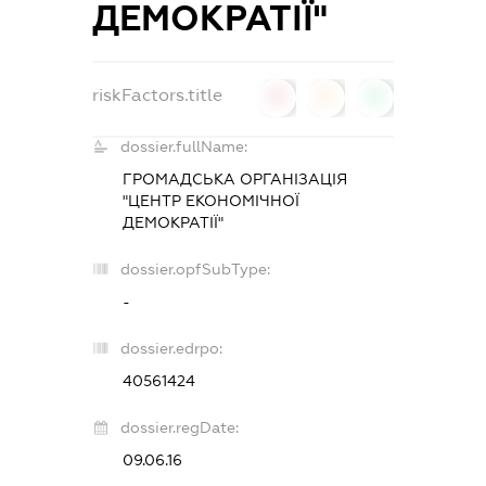
ДЕМОКРАТІЇ"
riskFactors.title
0
0
0
dossier.fullName:
ГРОМАДСЬКА ОРГАНІЗАЦІЯ
"ЦЕНТР ЕКОНОМІЧНОЇ
ДЕМОКРАТІЇ"
dossier.opfSubType:
-
dossier.edrpo:
40561424
dossier.regDate:
09.06.16