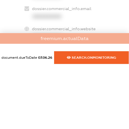
dossier.commercial_info.email
XXXXXXXXXX
dossier.commercial_info.website
XXXXXXXXXX
freemium.actualData
dossier.commercial_info.activity
XXXXXXXXXX
document.dueToDate
07.06.26
SEARCH.ONMONITORING
freemium.exampleText_1
freemium.exampleText_2
freemium.anonymousPerSearch2
FREEMIUM.DETAILS
FREEMIUM.REGISTER