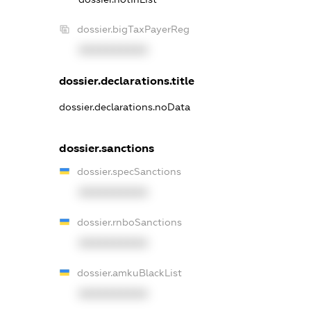
dossier.bigTaxPayerReg
XXXXXXXXXX
dossier.declarations.title
dossier.declarations.noData
dossier.sanctions
dossier.specSanctions
XXXXXXXXXX
dossier.rnboSanctions
XXXXXXXXXX
dossier.amkuBlackList
XXXXXXXXXX