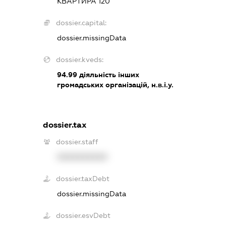
КВАРТИРА 120
dossier.capital:
dossier.missingData
dossier.kveds:
94.99
діяльність інших
громадських організацій, н.в.і.у.
dossier.tax
dossier.staff
XXXXXXXXXX
dossier.taxDebt
dossier.missingData
dossier.esvDebt