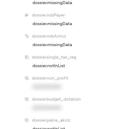
dossier.missingData
dossier.ndsPayer
dossier.missingData
dossier.ndsAnnul
dossier.missingData
dossier.single_tax_reg
dossier.notInList
dossier.non_profit
XXXXXXXXXX
dossier.budget_dotation
XXXXXXXXXX
dossier.palne_akciz
dossier.notInList