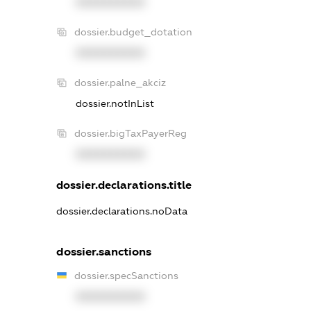
XXXXXXXXXX
dossier.budget_dotation
XXXXXXXXXX
dossier.palne_akciz
dossier.notInList
dossier.bigTaxPayerReg
XXXXXXXXXX
dossier.declarations.title
dossier.declarations.noData
dossier.sanctions
dossier.specSanctions
XXXXXXXXXX