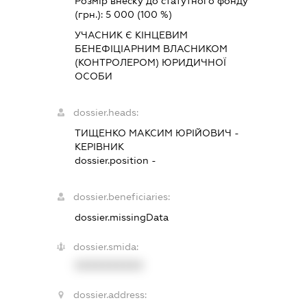
Розмір внеску до статутного фонду
(грн.):
5 000
(100 %)
УЧАСНИК Є КІНЦЕВИМ
БЕНЕФІЦІАРНИМ ВЛАСНИКОМ
(КОНТРОЛЕРОМ) ЮРИДИЧНОЇ
ОСОБИ
dossier.heads:
ТИЩЕНКО МАКСИМ ЮРІЙОВИЧ
-
КЕРІВНИК
dossier.position -
dossier.beneficiaries:
dossier.missingData
dossier.smida:
XXXXXXXXXX
dossier.address: