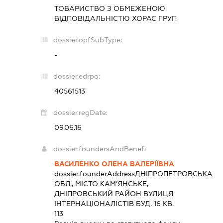
ТОВАРИСТВО З ОБМЕЖЕНОЮ
ВІДПОВІДАЛЬНІСТЮ
ХОРАС ГРУП
dossier.opfSubType:
-
dossier.edrpo:
40561513
dossier.regDate:
09.06.16
dossier.foundersAndBenef:
ВАСИЛЕНКО ОЛЕНА ВАЛЕРІЇВНА
dossier.founderAddress
ДНІПРОПЕТРОВСЬКА
ОБЛ., МІСТО КАМ’ЯНСЬКЕ,
ДНІПРОВСЬКИЙ РАЙОН ВУЛИЦЯ
ІНТЕРНАЦІОНАЛІСТІВ БУД. 16 КВ.
113