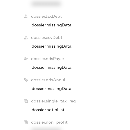
XXXXXXXXXX
dossier.taxDebt
dossier.missingData
dossier.esvDebt
dossier.missingData
dossier.ndsPayer
dossier.missingData
dossier.ndsAnnul
dossier.missingData
dossier.single_tax_reg
dossier.notInList
dossier.non_profit