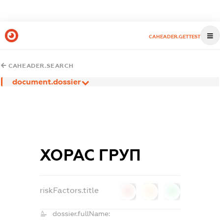
CAHEADER.GETTEST
CAHEADER.SEARCH
document.dossier
ХОРАС ГРУП
riskFactors.title
0
0
0
dossier.fullName: