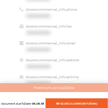
dossier.commercial_info.phone
XXXXXXXXXX
dossier.commercial_info.fax
XXXXXXXXXX
dossier.commercial_info.email
XXXXXXXXXX
dossier.commercial_info.website
XXXXXXXXXX
dossier.commercial_info.activity
XXXXXXXXXX
freemium.actualData
document.dueToDate
06.06.18
SEARCH.ONMONITORING
freemium.exampleText_1