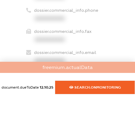
dossier.commercial_info.phone
XXXXXXXXXX
dossier.commercial_info.fax
XXXXXXXXXX
dossier.commercial_info.email
XXXXXXXXXX
freemium.actualData
dossier.commercial_info.website
XXXXXXXXXX
document.dueToDate
12.10.25
SEARCH.ONMONITORING
dossier.commercial_info.activity
XXXXXXXXXX
freemium.exampleText_1
freemium.exampleText_2