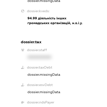
dossier.missingData
dossier.kveds:
94.99
діяльність інших
громадських організацій, н.в.і.у.
dossier.tax
dossier.staff
XXXXXXXXXX
dossier.taxDebt
dossier.missingData
dossier.esvDebt
dossier.missingData
dossier.ndsPayer