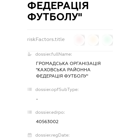
ФЕДЕРАЦІЯ
ФУТБОЛУ"
riskFactors.title
0
0
0
dossier.fullName:
ГРОМАДСЬКА ОРГАНІЗАЦІЯ
"КАХОВСЬКА РАЙОННА
ФЕДЕРАЦІЯ ФУТБОЛУ"
dossier.opfSubType:
-
dossier.edrpo:
40563002
dossier.regDate: