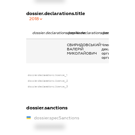
XXXXXXXXXX
dossier.declarations.title
2018
dossier.declarations.pepName
dossier.declarations.personName
dossier.declaratio
СВИРИДОВСЬКИЙ
Членство суб’єкта
ВАЛЕРІЙ
декларування в
МИКОЛАЙОВИЧ
організаціях та їх
органах
dossier.declarations.license_1
dossier.declarations.license_2
dossier.declarations.license_3
dossier.sanctions
dossier.specSanctions
XXXXXXXXXX