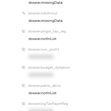
dossier.missingData
dossier.ndsAnnul
dossier.missingData
dossier.single_tax_reg
dossier.notInList
dossier.non_profit
XXXXXXXXXX
dossier.budget_dotation
XXXXXXXXXX
dossier.palne_akciz
dossier.notInList
dossier.bigTaxPayerReg