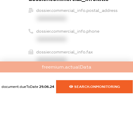
dossier.commercial_info.postal_address
XXXXXXXXXX
dossier.commercial_info.phone
XXXXXXXXXX
dossier.commercial_info.fax
XXXXXXXXXX
freemium.actualData
dossier.commercial_info.email
XXXXXXXXXX
document.dueToDate
29.06.24
SEARCH.ONMONITORING
dossier.commercial_info.website
XXXXXXXXXX
dossier.commercial_info.activity
XXXXXXXXXX