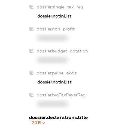
dossier.single_tax_reg
dossier.notInList
dossier.non_profit
XXXXXXXXXX
dossier.budget_dotation
XXXXXXXXXX
dossier.palne_akciz
dossier.notInList
dossier.bigTaxPayerReg
XXXXXXXXXX
dossier.declarations.title
2019