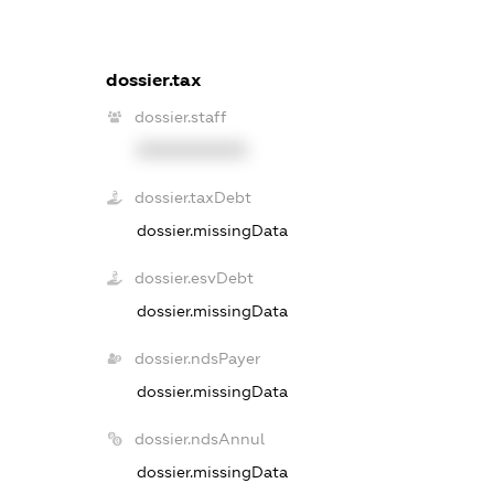
dossier.tax
dossier.staff
XXXXXXXXXX
dossier.taxDebt
dossier.missingData
dossier.esvDebt
dossier.missingData
dossier.ndsPayer
dossier.missingData
dossier.ndsAnnul
dossier.missingData