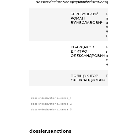
dossier.declarations.pepName
dossier.declarations.personName
dossier.declarati
БЕРЕЗУЦЬКИЙ
Інше, Вартість
РОМАН
путівок на
В'ЯЧЕСЛАВОВИЧ
відпочинок,
оздоровлення та
лікування на
території Україн
КВАРДАКОВ
Інше, виплата як
ДМИТРО
здійснюється
ОЛЕКСАНДРОВИЧ
професійними
спілками своїм
членам
ПОЛІЩУК ІГОР
Приз
ОЛЕКСАНДРОВИЧ
dossier.declarations.license_1
dossier.declarations.license_2
dossier.declarations.license_3
dossier.sanctions