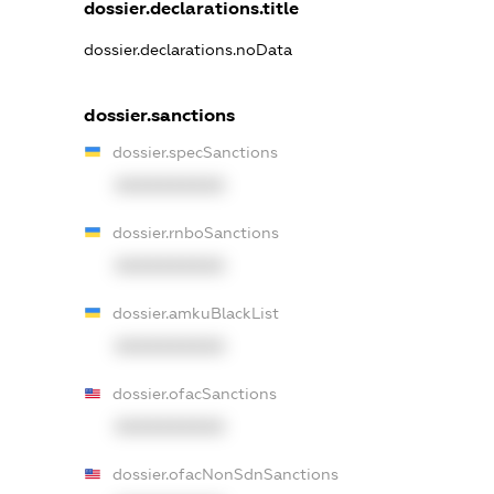
dossier.declarations.title
dossier.declarations.noData
dossier.sanctions
dossier.specSanctions
XXXXXXXXXX
dossier.rnboSanctions
XXXXXXXXXX
dossier.amkuBlackList
XXXXXXXXXX
dossier.ofacSanctions
XXXXXXXXXX
dossier.ofacNonSdnSanctions