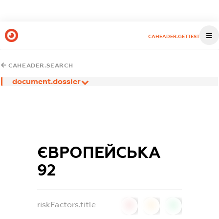
CAHEADER.GETTEST
CAHEADER.SEARCH
document.dossier
ЄВРОПЕЙСЬКА
92
riskFactors.title
0
0
0