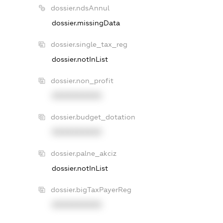
dossier.ndsAnnul
dossier.missingData
dossier.single_tax_reg
dossier.notInList
dossier.non_profit
XXXXXXXXXX
dossier.budget_dotation
XXXXXXXXXX
dossier.palne_akciz
dossier.notInList
dossier.bigTaxPayerReg
XXXXXXXXXX