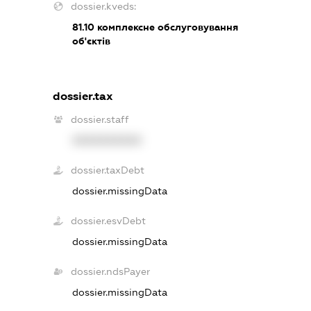
dossier.kveds:
81.10
комплексне обслуговування
об'єктів
dossier.tax
dossier.staff
XXXXXXXXXX
dossier.taxDebt
dossier.missingData
dossier.esvDebt
dossier.missingData
dossier.ndsPayer
dossier.missingData