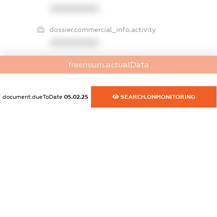
XXXXXXXXXX
dossier.commercial_info.activity
XXXXXXXXXX
freemium.actualData
freemium.exampleText_1
freemium.exampleText_2
document.dueToDate
05.02.25
SEARCH.ONMONITORING
freemium.anonymousPerSearch2
FREEMIUM.DETAILS
FREEMIUM.REGISTER