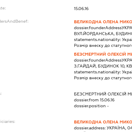
te:
15.06.16
dersAndBenef:
ВЕЛИКОДНА ОЛЕНА МИКО
dossier.founderAddress
УКРА
ВУЛ.ЙОРДАНСЬКА, БУДИНО
statements.nationality:
Укра
Розмір внеску до статутног
БЕЗСМЕРТНИЙ ОЛЕКСІЙ 
dossier.founderAddress
УКРА
З.ГАЙДАЙ, БУДИНОК 10, КВ
statements.nationality:
Укра
Розмір внеску до статутног
:
БЕЗСМЕРТНИЙ ОЛЕКСІЙ 
dossier.from 15.06.16
dossier.position -
ciaries:
ВЕЛИКОДНА ОЛЕНА МИКО
dossier.address:
УКРАЇНА, 04