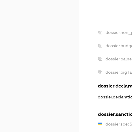
dossier.non_
dossier.budg
dossier.paln
dossier.bigT
dossier.declara
dossier.declarat
dossier.sancti
dossier.spec