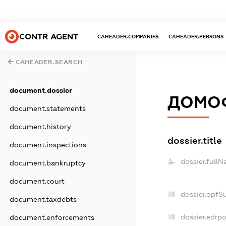
CONTR AGENT
CAHEADER.COMPANIES
CAHEADER.PERSONS
CAHEADER.SEARCH
document.dossier
ДОМОФ
document.statements
document.history
dossier.title
document.inspections
dossier.fullN
document.bankruptcy
document.court
dossier.opfS
document.taxdebts
dossier.edrpo
document.enforcements