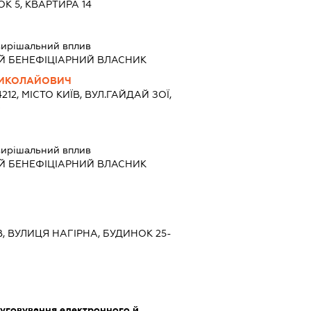
К 5, КВАРТИРА 14
ирішальний вплив
Й БЕНЕФІЦІАРНИЙ ВЛАСНИК
МИКОЛАЙОВИЧ
212, МІСТО КИЇВ, ВУЛ.ГАЙДАЙ ЗОЇ,
9
ирішальний вплив
Й БЕНЕФІЦІАРНИЙ ВЛАСНИК
ЇВ, ВУЛИЦЯ НАГІРНА, БУДИНОК 25-
луговування електронного й