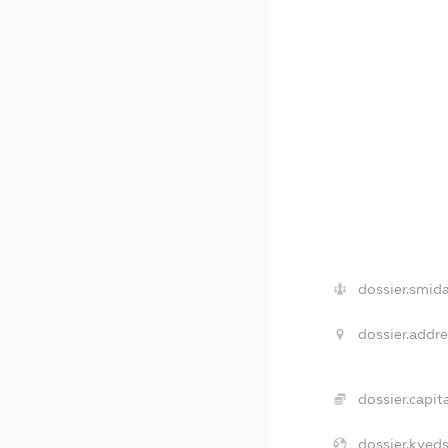
dossier.smida
dossier.addre
dossier.capita
dossier.kveds