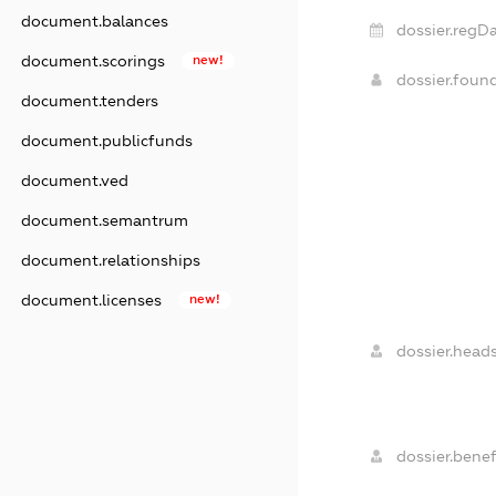
document.balances
dossier.regDa
document.scorings
new!
dossier.foun
document.tenders
document.publicfunds
document.ved
document.semantrum
document.relationships
document.licenses
new!
dossier.heads
dossier.benefi