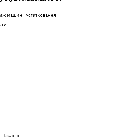
аж машин і устатковання
оти
- 15.06.16