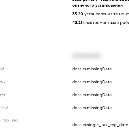
оптичного устатковання
33.20
установлення та монт
43.21
електромонтажні роб
XXXXXXXXXX
ebt
dossier.missingData
ebt
dossier.missingData
ayer
dossier.missingData
nnul
dossier.missingData
le_tax_reg
dossier.single_tax_reg_date 