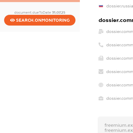
dossier.russi
document.dueToDate
31.07.25
dossier.comm
SEARCH.ONMONITORING
dossier.comm
dossier.comm
dossier.comm
dossier.comm
dossier.comm
dossier.comme
freemium.e
freemium.e