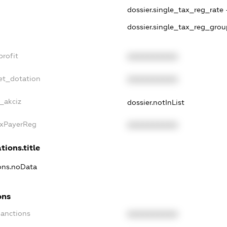
dossier.single_tax_reg_rate 
dossier.single_tax_reg_grou
profit
XXXXXXXXXX
et_dotation
XXXXXXXXXX
e_akciz
dossier.notInList
axPayerReg
XXXXXXXXXX
tions.title
ions.noData
ons
Sanctions
XXXXXXXXXX