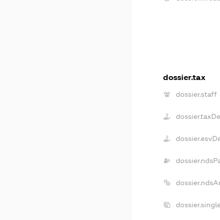
dossier.tax
dossier.staff
dossier.taxD
dossier.esvD
dossier.ndsP
dossier.ndsA
dossier.sing