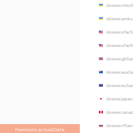
dossier.rnbo
dossier.amku
dossier.ofac
dossier.ofa
dossier.gbSa
dossier.ausS
dossier.euSa
dossier.japa
dossier.cana
dossier.rfSan
freemium.actualData