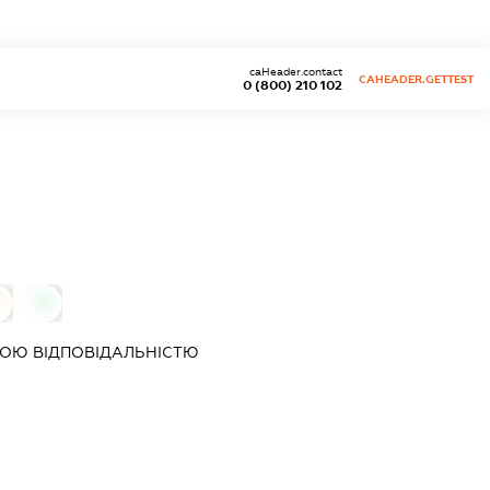
caHeader.contact
CAHEADER.GETTEST
0 (800) 210 102
0
0
ОЮ ВІДПОВІДАЛЬНІСТЮ