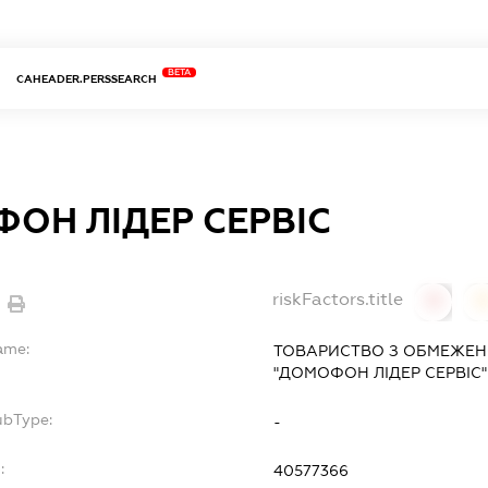
BETA
CAHEADER.PERSSEARCH
ОН ЛІДЕР СЕРВІС
riskFactors.title
0
ame:
ТОВАРИСТВО З ОБМЕЖЕН
"ДОМОФОН ЛІДЕР СЕРВІС"
ubType:
-
:
40577366