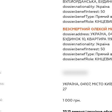
ВУЛ.ЙОРДАНСЬКА, БУДИНО
dossier.nationality:
Україна
dossier.benefInterest:
50
dossier.benefType:
Прямий в
dossier.benefRole:
КІНЦЕВИ
БЕЗСМЕРТНИЙ ОЛЕКСІЙ 
dossier.address:
УКРАЇНА, 04
БУДИНОК 10, КВАРТИРА 11
dossier.nationality:
Україна
dossier.benefInterest:
50
dossier.benefType:
Прямий в
dossier.benefRole:
КІНЦЕВИ
:
XXXXXXXXXX
ss:
УКРАЇНА, 04107, МІСТО КИ
27
l:
1 000 грн.
:
33.13
ремонт і технічне обс