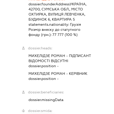
dossier.founderAddress
УКРАЇНА,
42700, СУМСЬКА ОБЛ., МІСТО
ОХТИРКА, ВУЛИЦЯ ЛЕВЧЕНКА,
БУДИНОК 6, КВАРТИРА 5
statements.nationality:
Грузія
Розмір внеску до статутного
фонду (грн.):
77 777
(100 %)
dossier.heads:
МИХЕЛІДЗЕ РОМАН
-
ПІДПИСАНТ
ВІДОМОСТІ ВІДСУТНІ
dossier.position -
МИХЕЛІДЗЕ РОМАН
-
КЕРІВНИК
dossier.position -
dossier.beneficiaries:
dossier.missingData
dossier.smida: