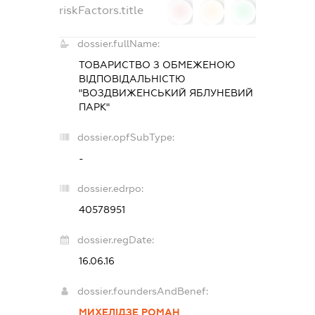
riskFactors.title
0
0
0
dossier.fullName:
ТОВАРИСТВО З ОБМЕЖЕНОЮ
ВІДПОВІДАЛЬНІСТЮ
"ВОЗДВИЖЕНСЬКИЙ ЯБЛУНЕВИЙ
ПАРК"
dossier.opfSubType:
-
dossier.edrpo:
40578951
dossier.regDate:
16.06.16
dossier.foundersAndBenef:
МИХЕЛІДЗЕ РОМАН