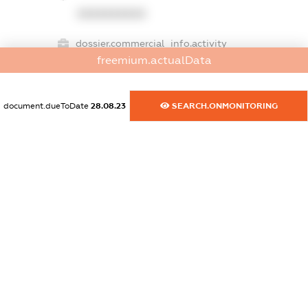
XXXXXXXXXX
dossier.commercial_info.activity
freemium.actualData
XXXXXXXXXX
document.dueToDate
28.08.23
SEARCH.ONMONITORING
freemium.exampleText_1
freemium.exampleText_2
freemium.anonymousPerSearch2
FREEMIUM.DETAILS
FREEMIUM.REGISTER