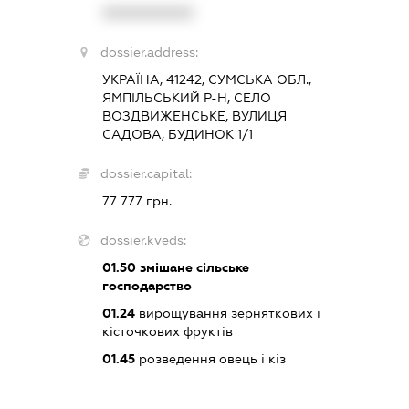
XXXXXXXXXX
dossier.address:
УКРАЇНА, 41242, СУМСЬКА ОБЛ.,
ЯМПІЛЬСЬКИЙ Р-Н, СЕЛО
ВОЗДВИЖЕНСЬКЕ, ВУЛИЦЯ
САДОВА, БУДИНОК 1/1
dossier.capital:
77 777 грн.
dossier.kveds:
01.50
змішане сільське
господарство
01.24
вирощування зерняткових і
кісточкових фруктів
01.45
розведення овець і кіз