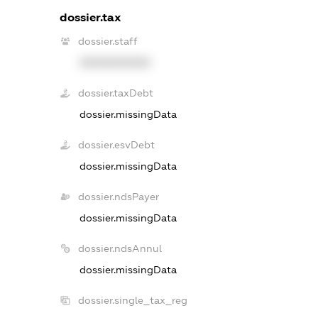
dossier.tax
dossier.staff
XXXXXXXXXX
dossier.taxDebt
dossier.missingData
dossier.esvDebt
dossier.missingData
dossier.ndsPayer
dossier.missingData
dossier.ndsAnnul
dossier.missingData
dossier.single_tax_reg