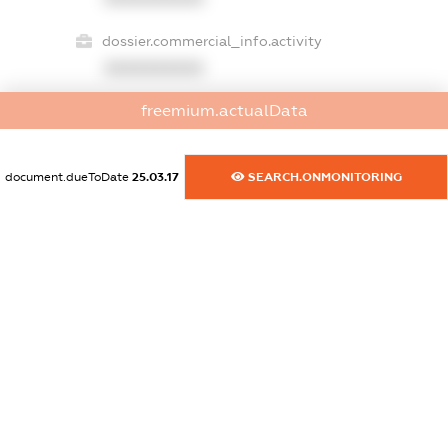
dossier.commercial_info.activity
XXXXXXXXXX
freemium.actualData
freemium.exampleText_1
freemium.exampleText_2
document.dueToDate
25.03.17
SEARCH.ONMONITORING
freemium.anonymousPerSearch2
FREEMIUM.DETAILS
FREEMIUM.REGISTER