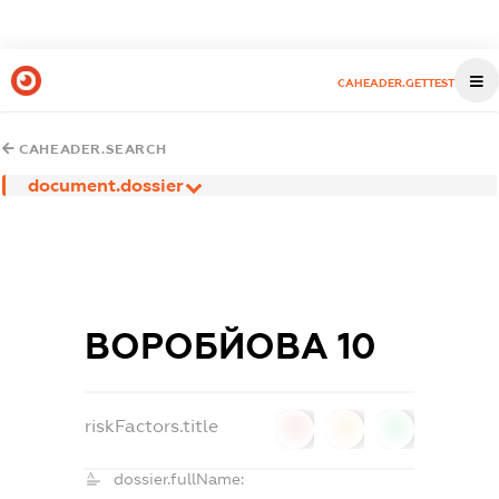
CAHEADER.GETTEST
CAHEADER.SEARCH
document.dossier
ВОРОБЙОВА 10
riskFactors.title
0
0
0
dossier.fullName: