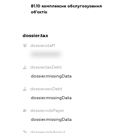
81.10
комплексне обслуговування
об'єктів
dossier.tax
dossier.staff
XXXXXXXXXX
dossier.taxDebt
dossier.missingData
dossier.esvDebt
dossier.missingData
dossier.ndsPayer
dossier.missingData
dossier.ndsAnnul