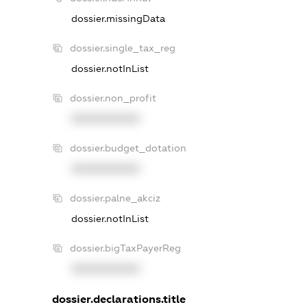
dossier.missingData
dossier.single_tax_reg
dossier.notInList
dossier.non_profit
XXXXXXXXXX
dossier.budget_dotation
XXXXXXXXXX
dossier.palne_akciz
dossier.notInList
dossier.bigTaxPayerReg
XXXXXXXXXX
dossier.declarations.title