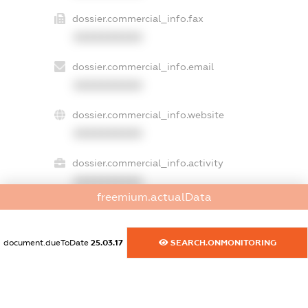
dossier.commercial_info.fax
XXXXXXXXXX
dossier.commercial_info.email
XXXXXXXXXX
dossier.commercial_info.website
XXXXXXXXXX
dossier.commercial_info.activity
XXXXXXXXXX
freemium.actualData
freemium.exampleText_1
document.dueToDate
25.03.17
SEARCH.ONMONITORING
freemium.exampleText_2
freemium.anonymousPerSearch2
FREEMIUM.DETAILS