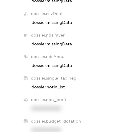
dossier.missingData
dossier.esvDebt
dossier.missingData
dossier.ndsPayer
dossier.missingData
dossier.ndsAnnul
dossier.missingData
dossier.single_tax_reg
dossier.notInList
dossier.non_profit
XXXXXXXXXX
dossier.budget_dotation
XXXXXXXXXX