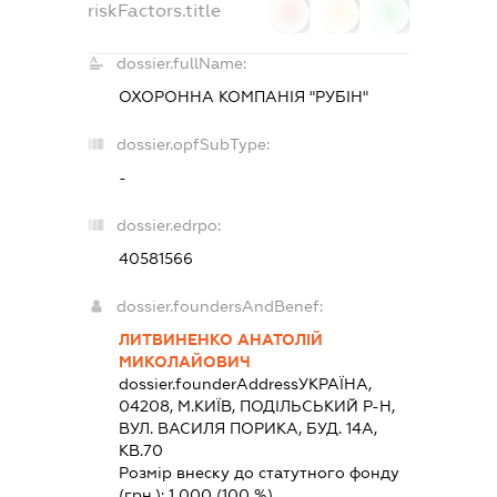
riskFactors.title
0
0
0
dossier.fullName:
ОХОРОННА КОМПАНІЯ "РУБІН"
dossier.opfSubType:
-
dossier.edrpo:
40581566
dossier.foundersAndBenef:
ЛИТВИНЕНКО АНАТОЛІЙ
МИКОЛАЙОВИЧ
dossier.founderAddress
УКРАЇНА,
04208, М.КИЇВ, ПОДІЛЬСЬКИЙ Р-Н,
ВУЛ. ВАСИЛЯ ПОРИКА, БУД. 14А,
КВ.70
Розмір внеску до статутного фонду
(грн.):
1 000
(100 %)