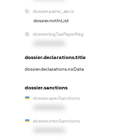
dossier.palne_akciz
dossier.notInList
dossier.bigTaxPayerReg
XXXXXXXXXX
dossier.declarations.title
dossier.declarations.noData
dossier.sanctions
dossier.specSanctions
XXXXXXXXXX
dossier.rnboSanctions
XXXXXXXXXX