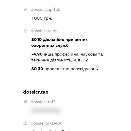
dossier.capital:
1 000 грн.
dossier.kveds:
80.10
діяльність приватних
охоронних служб
74.90
інша професійна, наукова та
технічна діяльність, н. в. і. у.
80.30
проведення розслідувань
dossier.tax
dossier.staff
XXXXXXXXXX
dossier.taxDebt