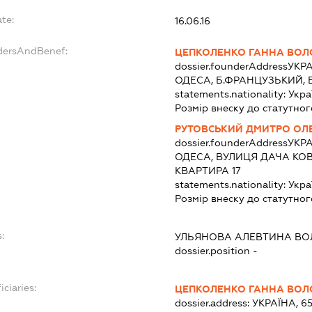
te:
16.06.16
dersAndBenef:
ЦЕПКОЛЕНКО ГАННА ВОЛ
dossier.founderAddress
УКРА
ОДЕСА, Б.ФРАНЦУЗЬКИЙ, 
statements.nationality:
Укра
Розмір внеску до статутног
РУТОВСЬКИЙ ДМИТРО ОЛ
dossier.founderAddress
УКРА
ОДЕСА, ВУЛИЦЯ ДАЧА КОВ
КВАРТИРА 17
statements.nationality:
Укра
Розмір внеску до статутног
:
УЛЬЯНОВА АЛЕВТИНА ВО
dossier.position -
iciaries:
ЦЕПКОЛЕНКО ГАННА ВОЛ
dossier.address:
УКРАЇНА, 6