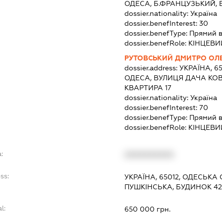
ОДЕСА, Б.ФРАНЦУЗЬКИЙ, 
dossier.nationality:
Україна
dossier.benefInterest:
30
dossier.benefType:
Прямий в
dossier.benefRole:
КІНЦЕВИ
РУТОВСЬКИЙ ДМИТРО ОЛ
dossier.address:
УКРАЇНА, 6
ОДЕСА, ВУЛИЦЯ ДАЧА КОВ
КВАРТИРА 17
dossier.nationality:
Україна
dossier.benefInterest:
70
dossier.benefType:
Прямий в
dossier.benefRole:
КІНЦЕВИ
:
XXXXXXXXXX
ss:
УКРАЇНА, 65012, ОДЕСЬКА 
ПУШКІНСЬКА, БУДИНОК 42,
l:
650 000 грн.