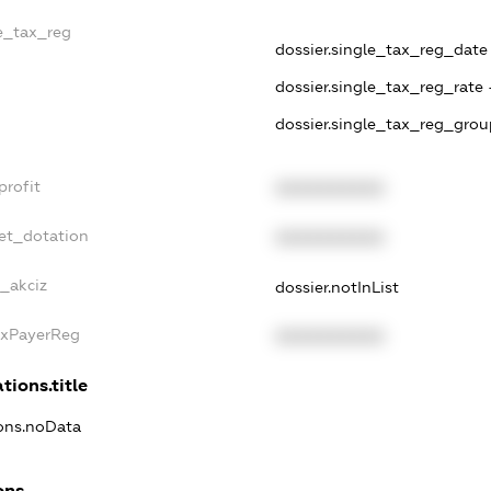
le_tax_reg
dossier.single_tax_reg_date 
dossier.single_tax_reg_rate 
dossier.single_tax_reg_grou
profit
XXXXXXXXXX
et_dotation
XXXXXXXXXX
e_akciz
dossier.notInList
axPayerReg
XXXXXXXXXX
tions.title
ions.noData
ons