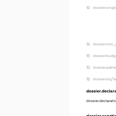
dossier.sing
dossier.non_
dossier.budg
dossier.paln
dossier.bigT
dossier.declara
dossier.declarat
dossier.sancti