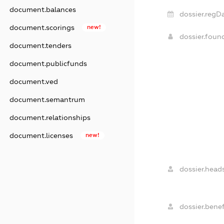
document.balances
dossier.regDa
document.scorings
new!
dossier.foun
document.tenders
document.publicfunds
document.ved
document.semantrum
document.relationships
document.licenses
new!
dossier.heads
dossier.benef