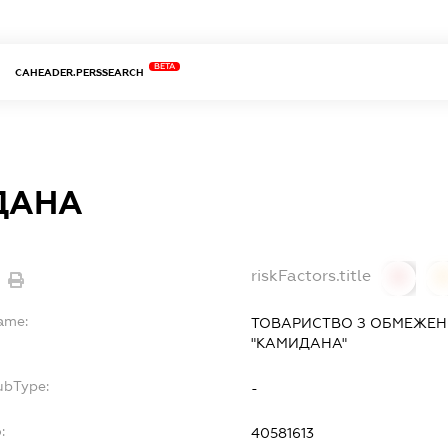
BETA
CAHEADER.PERSSEARCH
ДАНА
riskFactors.title
0
Name:
ТОВАРИСТВО З ОБМЕЖЕН
"КАМИДАНА"
ubType:
-
:
40581613