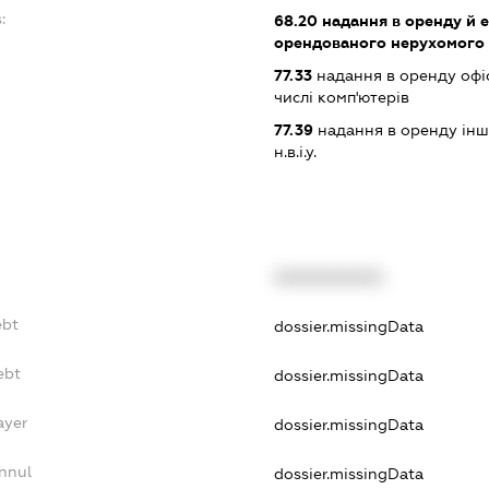
:
68.20
надання в оренду й е
орендованого нерухомого
77.33
надання в оренду офіс
числі комп'ютерів
77.39
надання в оренду інши
н.в.і.у.
XXXXXXXXXX
ebt
dossier.missingData
ebt
dossier.missingData
ayer
dossier.missingData
nnul
dossier.missingData