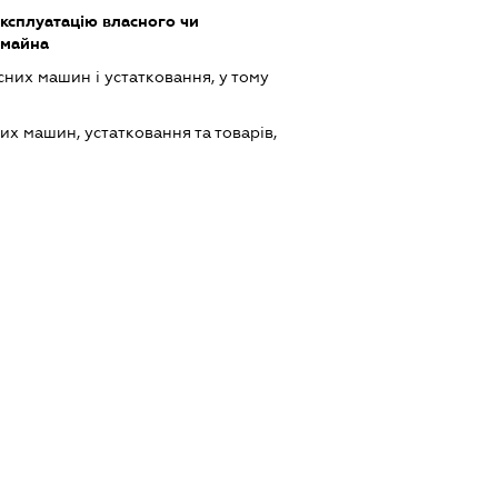
ксплуатацію власного чи
 майна
них машин і устатковання, у тому
х машин, устатковання та товарів,