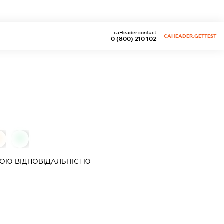
caHeader.contact
CAHEADER.GETTEST
0 (800) 210 102
0
0
ОЮ ВІДПОВІДАЛЬНІСТЮ