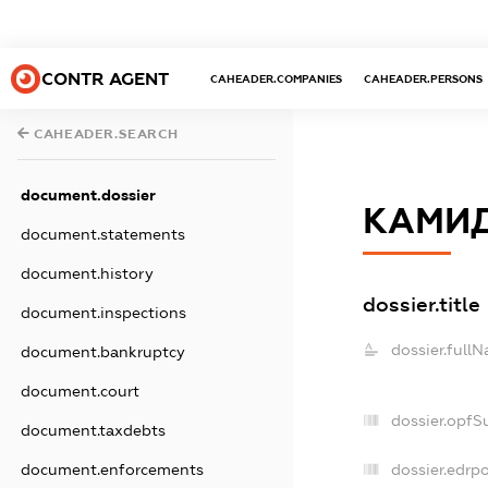
CONTR AGENT
CAHEADER.COMPANIES
CAHEADER.PERSONS
CAHEADER.SEARCH
document.dossier
КАМИ
document.statements
document.history
dossier.title
document.inspections
dossier.full
document.bankruptcy
document.court
dossier.opfS
document.taxdebts
dossier.edrpo
document.enforcements