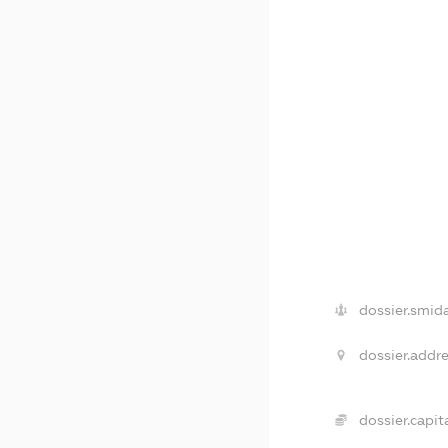
dossier.smida
dossier.addre
dossier.capita