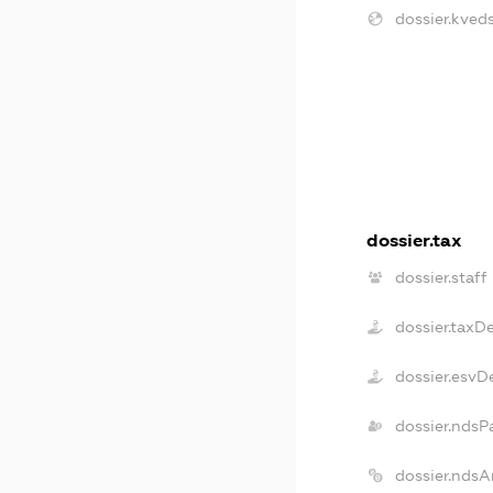
dossier.kveds
dossier.tax
dossier.staff
dossier.taxD
dossier.esvD
dossier.ndsP
dossier.ndsA