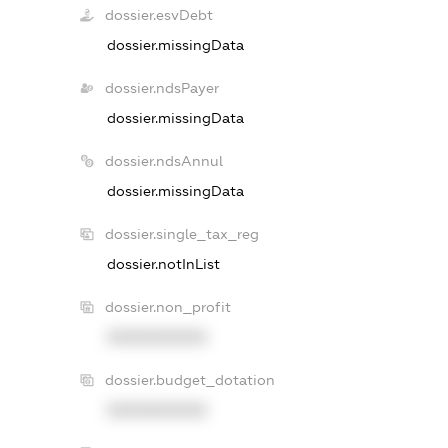
dossier.esvDebt
dossier.missingData
dossier.ndsPayer
dossier.missingData
dossier.ndsAnnul
dossier.missingData
dossier.single_tax_reg
dossier.notInList
dossier.non_profit
XXXXXXXXXX
dossier.budget_dotation
XXXXXXXXXX