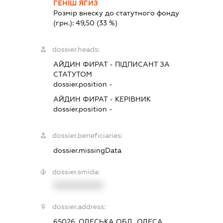
ГЕНІШ ЯГИЗ
Розмір внеску до статутного фонду
(грн.):
49,50
(33 %)
dossier.heads:
АЙДИН ФИРАТ
-
ПІДПИСАНТ
ЗА
СТАТУТОМ
dossier.position -
АЙДИН ФИРАТ
-
КЕРІВНИК
dossier.position -
dossier.beneficiaries:
dossier.missingData
dossier.smida:
XXXXXXXXXX
dossier.address:
65026, ОДЕСЬКА ОБЛ., ОДЕСА,