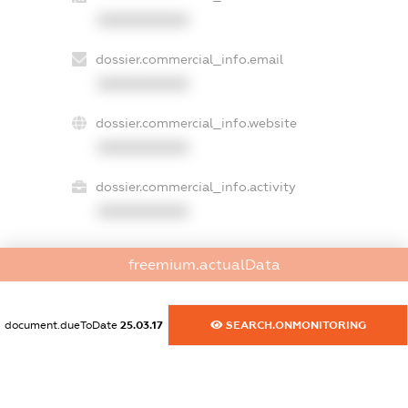
XXXXXXXXXX
dossier.commercial_info.email
XXXXXXXXXX
dossier.commercial_info.website
XXXXXXXXXX
dossier.commercial_info.activity
XXXXXXXXXX
freemium.actualData
freemium.exampleText_1
freemium.exampleText_2
freemium.anonymousPerSearch2
document.dueToDate
25.03.17
SEARCH.ONMONITORING
FREEMIUM.DETAILS
FREEMIUM.REGISTER