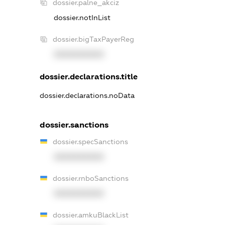
dossier.palne_akciz
dossier.notInList
dossier.bigTaxPayerReg
XXXXXXXXXX
dossier.declarations.title
dossier.declarations.noData
dossier.sanctions
dossier.specSanctions
XXXXXXXXXX
dossier.rnboSanctions
XXXXXXXXXX
dossier.amkuBlackList