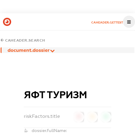
CAHEADER.GETTEST
CAHEADER.SEARCH
document.dossier
ЯФТ ТУРИЗМ
riskFactors.title
0
0
0
dossier.fullName: