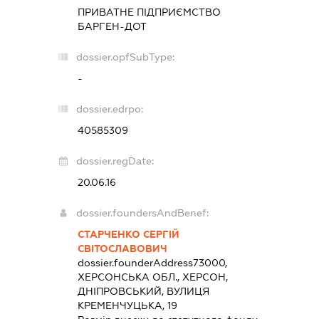
ПРИВАТНЕ ПІДПРИЄМСТВО
БАРГЕН-ДОТ
dossier.opfSubType:
-
dossier.edrpo:
40585309
dossier.regDate:
20.06.16
dossier.foundersAndBenef:
СТАРЧЕНКО СЕРГІЙ
СВІТОСЛАВОВИЧ
dossier.founderAddress
73000,
ХЕРСОНСЬКА ОБЛ., ХЕРСОН,
ДНІПРОВСЬКИЙ, ВУЛИЦЯ
КРЕМЕНЧУЦЬКА, 19