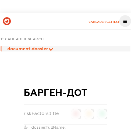
CAHEADER.GETTEST
CAHEADER.SEARCH
document.dossier
БАРГЕН-ДОТ
riskFactors.title
0
0
0
dossier.fullName: