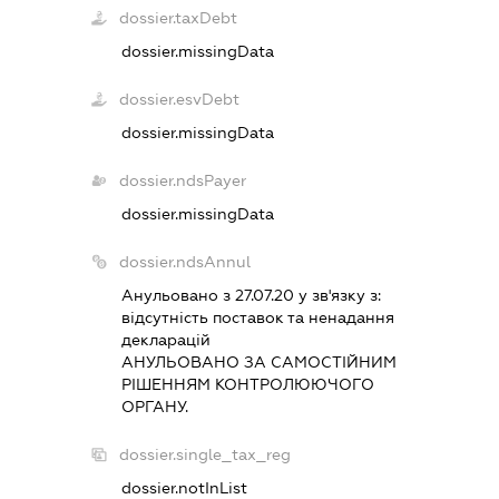
dossier.taxDebt
dossier.missingData
dossier.esvDebt
dossier.missingData
dossier.ndsPayer
dossier.missingData
dossier.ndsAnnul
Анульовано з 27.07.20 у зв'язку з:
вiдсутнiсть поставок та ненадання
декларацiй
АНУЛЬОВАНО ЗА САМОСТIЙНИМ
РIШЕННЯМ КОНТРОЛЮЮЧОГО
ОРГАНУ.
dossier.single_tax_reg
dossier.notInList