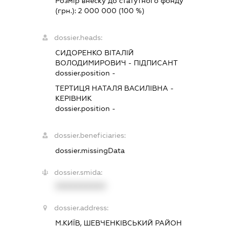
Розмір внеску до статутного фонду
(грн.):
2 000 000
(100 %)
dossier.heads:
СИДОРЕНКО ВІТАЛІЙ
ВОЛОДИМИРОВИЧ
-
ПІДПИСАНТ
dossier.position -
ТЕРТИЦЯ НАТАЛЯ ВАСИЛІВНА
-
КЕРІВНИК
dossier.position -
dossier.beneficiaries:
dossier.missingData
dossier.smida:
XXXXXXXXXX
dossier.address:
М.КИЇВ, ШЕВЧЕНКІВСЬКИЙ РАЙОН