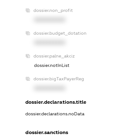
dossier.non_profit
XXXXXXXXXX
dossier.budget_dotation
XXXXXXXXXX
dossier.palne_akciz
dossier.notInList
dossier.bigTaxPayerReg
XXXXXXXXXX
dossier.declarations.title
dossier.declarations.noData
dossier.sanctions