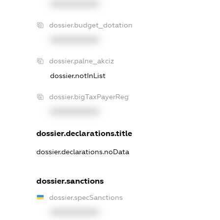
XXXXXXXXXX
dossier.budget_dotation
XXXXXXXXXX
dossier.palne_akciz
dossier.notInList
dossier.bigTaxPayerReg
XXXXXXXXXX
dossier.declarations.title
dossier.declarations.noData
dossier.sanctions
dossier.specSanctions
XXXXXXXXXX