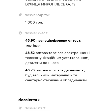
ВУЛИЦЯ МИРОПІЛЬСЬКА, 19
dossier.capital:
1 000 грн.
dossier.kveds:
46.90
неспеціалізована оптова
торгівля
46.52
оптова торгівля електронним і
телекомунікаційним устаткованням,
деталями до нього
46.73
оптова торгівля деревиною,
будівельними матеріалами та
санітарно-технічним обладнанням
dossier.tax
dossier.staff