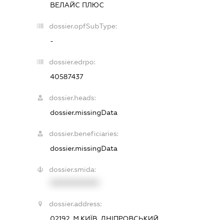
ВЕЛАЙС ПЛЮС
dossier.opfSubType:
-
dossier.edrpo:
40587437
dossier.heads:
dossier.missingData
dossier.beneficiaries:
dossier.missingData
dossier.smida:
XXXXXXXXXX
dossier.address:
02192, М.КИЇВ, ДНІПРОВСЬКИЙ,