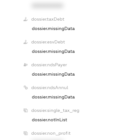
XXXXXXXXXX
dossier.taxDebt
dossier.missingData
dossier.esvDebt
dossier.missingData
dossier.ndsPayer
dossier.missingData
dossier.ndsAnnul
dossier.missingData
dossier.single_tax_reg
dossier.notInList
dossier.non_profit