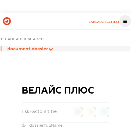
CAHEADER.GETTEST
CAHEADER.SEARCH
document.dossier
ВЕЛАЙС ПЛЮС
riskFactors.title
0
0
0
dossier.fullName: