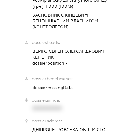
Розмір внеску до статутного фонду
(грн.):
1 000
(100 %)
ЗАСНОВНИК Є КІНЦЕВИМ
БЕНЕФІЦІАРНИМ ВЛАСНИКОМ
(КОНТРОЛЕРОМ)
dossier.heads:
ВЕРІГО ЄВГЕН ОЛЕКСАНДРОВИЧ
-
КЕРІВНИК
dossier.position -
dossier.beneficiaries:
dossier.missingData
dossier.smida:
XXXXXXXXXX
dossier.address:
ДНІПРОПЕТРОВСЬКА ОБЛ., МІСТО