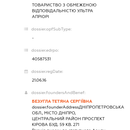
ТОВАРИСТВО З ОБМЕЖЕНОЮ
ВІДПОВІДАЛЬНІСТЮ
УЛЬТРА
АПРІОРІ
dossier.opfSubType:
-
dossier.edrpo:
40587531
dossier.regDate:
21.06.16
dossier.foundersAndBenef:
БЕЗУГЛА ТЕТЯНА СЕРГІЇВНА
dossier.founderAddress
ДНІПРОПЕТРОВСЬКА
ОБЛ., МІСТО ДНІПРО,
ЦЕНТРАЛЬНИЙ РАЙОН ПРОСПЕКТ
КІРОВА БУД. 59 КВ. 271