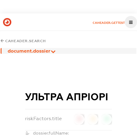
CAHEADER.GETTEST
CAHEADER.SEARCH
document.dossier
УЛЬТРА АПРІОРІ
riskFactors.title
0
0
0
dossier.fullName: