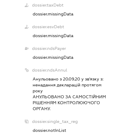
dossier.taxDebt
dossier.missingData
dossier.esvDebt
dossier.missingData
dossier.ndsPayer
dossier.missingData
dossier.ndsAnnul
Анульовано з 20.09.20 у зв'язку з:
ненадання декларацiй протягом
року
АНУЛЬОВАНО ЗА САМОСТIЙНИМ
РIШЕННЯМ КОНТРОЛЮЮЧОГО
ОРГАНУ.
dossier.single_tax_reg
dossier.notInList