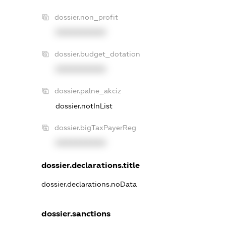
dossier.non_profit
XXXXXXXXXX
dossier.budget_dotation
XXXXXXXXXX
dossier.palne_akciz
dossier.notInList
dossier.bigTaxPayerReg
XXXXXXXXXX
dossier.declarations.title
dossier.declarations.noData
dossier.sanctions