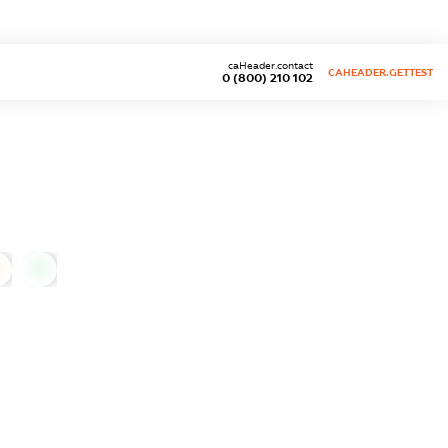
caHeader.contact
CAHEADER.GETTEST
0 (800) 210 102
0