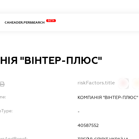
BETA
CAHEADER.PERSSEARCH
ІЯ "ВІНТЕР-ПЛЮС"
riskFactors.title
0
0
me:
КОМПАНІЯ "ВІНТЕР-ПЛЮС"
bType:
-
40587552
ersAndBenef: