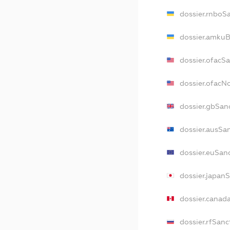
dossier.rnboS
dossier.amkuB
dossier.ofacS
dossier.ofac
dossier.gbSan
dossier.ausSa
dossier.euSan
dossier.japan
dossier.canad
dossier.rfSanc