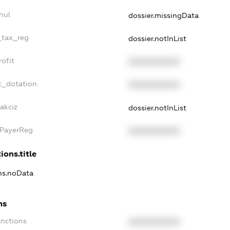
nul
dossier.missingData
_tax_reg
dossier.notInList
ofit
XXXXXXXXXX
t_dotation
XXXXXXXXXX
akciz
dossier.notInList
xPayerReg
XXXXXXXXXX
ions.title
ons.noData
ns
anctions
XXXXXXXXXX