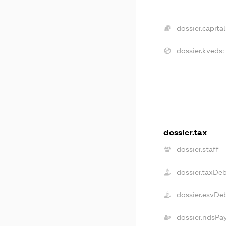
dossier.capital
dossier.kveds:
dossier.tax
dossier.staff
dossier.taxDe
dossier.esvDe
dossier.ndsPa