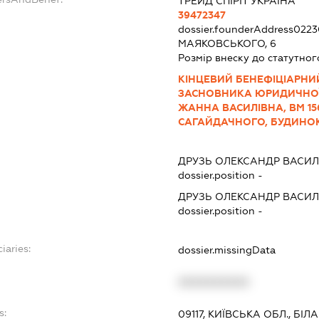
ТРЕЙД СПІРІТ УКРАЇНА
39472347
dossier.founderAddress
0223
МАЯКОВСЬКОГО, 6
Розмір внеску до статутног
КІНЦЕВИЙ БЕНЕФІЦІАРНИ
ЗАСНОВНИКА ЮРИДИЧНОЇ
ЖАННА ВАСИЛІВНА, ВМ 156
САГАЙДАЧНОГО, БУДИНОК 
ДРУЗЬ ОЛЕКСАНДР ВАСИ
dossier.position -
ДРУЗЬ ОЛЕКСАНДР ВАСИ
dossier.position -
iaries:
dossier.missingData
XXXXXXXXXX
s:
09117, КИЇВСЬКА ОБЛ., БІ