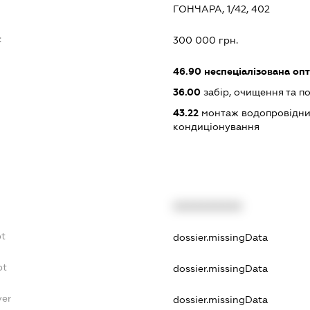
ГОНЧАРА, 1/42, 402
:
300 000 грн.
46.90
неспеціалізована опт
36.00
забір, очищення та п
43.22
монтаж водопровідних
кондиціонування
XXXXXXXXXX
bt
dossier.missingData
bt
dossier.missingData
yer
dossier.missingData