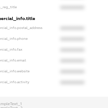
n_reg_title
XXXXXXXXXX
rcial_info.title
rcial_info.postal_address
XXXXXXXXXX
rcial_info.phone
XXXXXXXXXX
rcial_info.fax
XXXXXXXXXX
rcial_info.email
XXXXXXXXXX
rcial_info.website
XXXXXXXXXX
cial_info.activity
XXXXXXXXXX
ampleText_1
ampleText_2