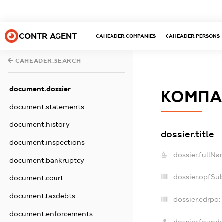
CONTR AGENT
CAHEADER.COMPANIES
CAHEADER.PERSONS
CAHEADER.SEARCH
document.dossier
КОМПАН
document.statements
document.history
dossier.title
document.inspections
dossier.fullNa
document.bankruptcy
dossier.opfSu
document.court
document.taxdebts
dossier.edrpo:
document.enforcements
dossier.found