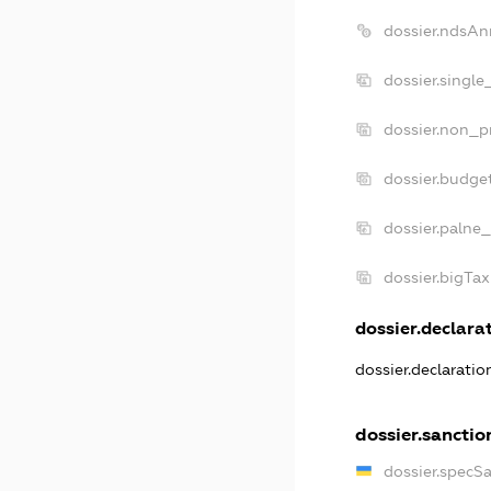
dossier.ndsAn
dossier.single
dossier.non_pr
dossier.budge
dossier.palne_
dossier.bigTa
dossier.declarat
dossier.declarati
dossier.sanctio
dossier.specS