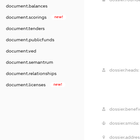
document.balances
document.scorings
new!
document.tenders
document.publicfunds
document.ved
document.semantrum
dossier.heads:
document.relationships
document.licenses
new!
dossier.benefic
dossier.smida:
dossier.addres