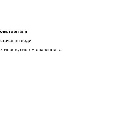
ова торгівля
остачання води
 мереж, систем опалення та