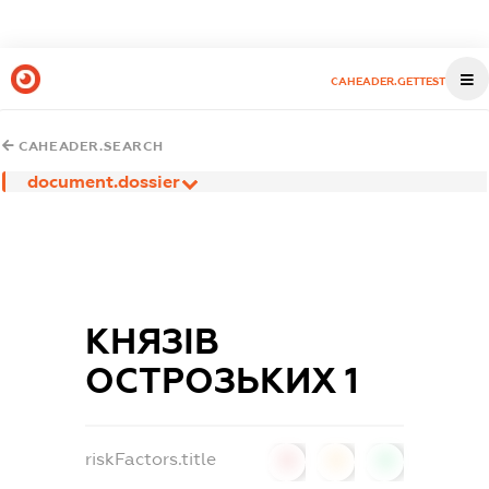
CAHEADER.GETTEST
CAHEADER.SEARCH
document.dossier
КНЯЗІВ
ОСТРОЗЬКИХ 1
riskFactors.title
0
0
0