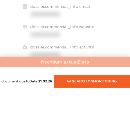
dossier.commercial_info.email
XXXXXXXXXX
dossier.commercial_info.website
XXXXXXXXXX
dossier.commercial_info.activity
XXXXXXXXXX
freemium.actualData
freemium.exampleText_1
document.dueToDate
21.02.26
SEARCH.ONMONITORING
freemium.exampleText_2
freemium.anonymousPerSearch2
FREEMIUM.DETAILS
FREEMIUM.REGISTER