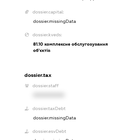
dossier.capital:
dossier.missingData
dossier.kveds:
81.10
комплексне обслуговування
об'єктів
dossier.tax
dossier.staff
XXXXXXXXXX
dossier.taxDebt
dossier.missingData
dossier.esvDebt