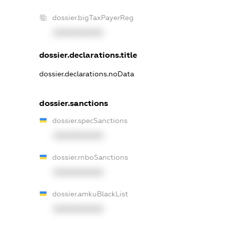
dossier.bigTaxPayerReg
XXXXXXXXXX
dossier.declarations.title
dossier.declarations.noData
dossier.sanctions
dossier.specSanctions
XXXXXXXXXX
dossier.rnboSanctions
XXXXXXXXXX
dossier.amkuBlackList
XXXXXXXXXX