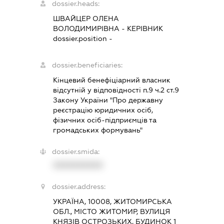
dossier.heads:
ШВАЙЦЕР ОЛЕНА
ВОЛОДИМИРІВНА
-
КЕРІВНИК
dossier.position -
dossier.beneficiaries:
Кінцевий бенефіціарний власник
відсутній у відповідності п.9 ч.2 ст.9
Закону України "Про державну
реєстрацію юридичних осіб,
фізичних осіб-підприємців та
громадських формувань"
dossier.smida:
XXXXXXXXXX
dossier.address:
УКРАЇНА, 10008, ЖИТОМИРСЬКА
ОБЛ., МІСТО ЖИТОМИР, ВУЛИЦЯ
КНЯЗІВ ОСТРОЗЬКИХ, БУДИНОК 1