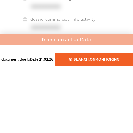
XXXXXXXXXX
dossier.commercial_info.activity
XXXXXXXXXX
freemium.actualData
freemium.exampleText_1
freemium.exampleText_2
document.dueToDate
21.02.26
SEARCH.ONMONITORING
freemium.anonymousPerSearch2
FREEMIUM.DETAILS
FREEMIUM.REGISTER