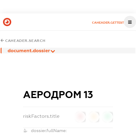
CAHEADER.GETTEST
CAHEADER.SEARCH
document.dossier
АЕРОДРОМ 13
riskFactors.title
0
0
0
dossier.fullName: