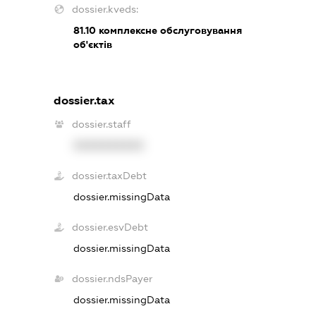
dossier.kveds:
81.10
комплексне обслуговування
об'єктів
dossier.tax
dossier.staff
XXXXXXXXXX
dossier.taxDebt
dossier.missingData
dossier.esvDebt
dossier.missingData
dossier.ndsPayer
dossier.missingData