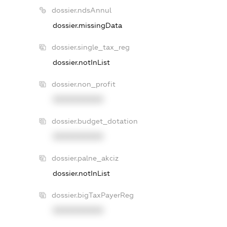
dossier.ndsAnnul
dossier.missingData
dossier.single_tax_reg
dossier.notInList
dossier.non_profit
XXXXXXXXXX
dossier.budget_dotation
XXXXXXXXXX
dossier.palne_akciz
dossier.notInList
dossier.bigTaxPayerReg
XXXXXXXXXX