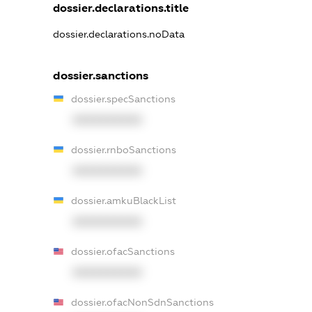
dossier.declarations.title
dossier.declarations.noData
dossier.sanctions
dossier.specSanctions
XXXXXXXXXX
dossier.rnboSanctions
XXXXXXXXXX
dossier.amkuBlackList
XXXXXXXXXX
dossier.ofacSanctions
XXXXXXXXXX
dossier.ofacNonSdnSanctions